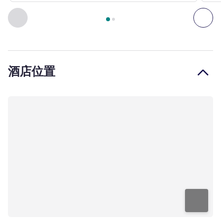
第
1
页，共
2
页
, 客房 1 : 标准房，配备 1 张双人床 , 客房 2
上一个 - 客房
下一
酒店位置