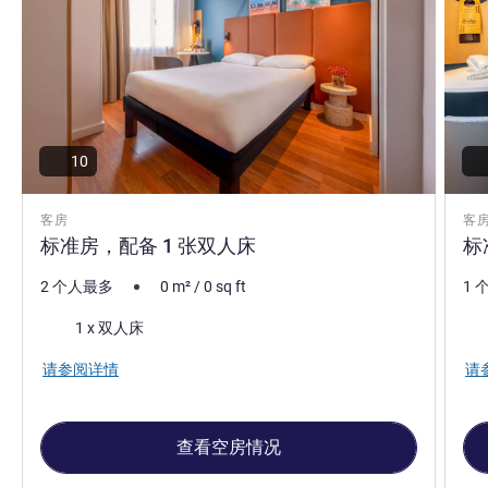
10
客房
客
标准房，配备 1 张双人床
标
2 个人最多
0
m²
/
0
sq ft
1 
床上用品
床
1 x 双人床
请参阅详情
请
查看空房情况