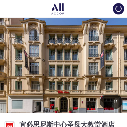
Load
43
3 星
宜必思尼斯中心圣母大教堂酒店