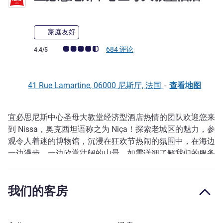
家庭友好
客户意见评级 (ALL 评级)
684 评论
4.4/5
41 Rue Lamartine, 06000 尼斯厅, 法国
-
查看地图
宜必思尼斯中心圣母大教堂经济型酒店热情的团队欢迎您来
描述
到 Nissa，奥克西坦语称之为 Niça！探索老城区的魅力，参
观令人着迷的博物馆，沉浸在狂欢节热闹的氛围中，在海边
一边漫步，一边欣赏壮阔的山景。如需详细了解我们的服务
和当地推荐，请随时联系我们。
宜必思巴黎圣母院酒店地理位置优越，靠近火车站、机场和
我们的客房
电车站。无论您乘坐火车、飞机还是电车前来，酒店的位置
都非常便利。