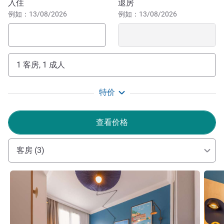
预订此酒店
入住
退房
阳光明媚的蔚蓝海岸以沙滩、尼斯和戛纳等标志性城市以及
例如：13/08/2026
例如：13/08/2026
地中海美食吸引着游客纷至沓来。这里的氛围充满活力，还
有丰富多彩的市场、节日和文化活动。
1 客房, 1 成人
特价
查看价格
客房 (3)
请参阅详情
请参