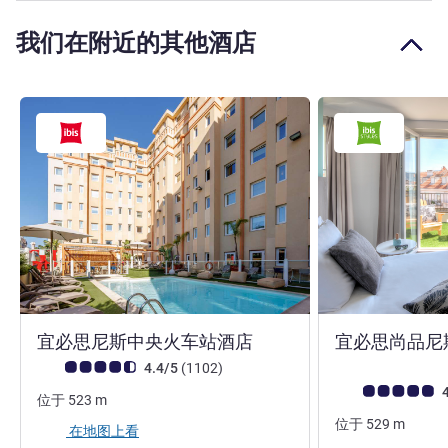
我们在附近的其他酒店
3 星
宜必思尼斯中央火车站酒店
宜必思尚品尼
客户意见评级 (ALL 评级)
评论
4.4/5
(1102
)
客户意见评级 (ALL
4
位于
523
m
位于
529
m
在地图上看