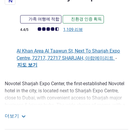
4성
가족 여행에 적합
친환경 인증 획득
고객 평점 (ALL 평가)
1,109 리뷰
4.4/5
Al Khan Area Al Taawun St, Next To Sharjah Expo
Centre, 72717, 72717 SHARJAH, 아랍에미리트
-
지도 보기
Novotel Sharjah Expo Center, the first-established Novotel
호텔설명
hotel in the city, is located next to Sharjah Expo Centre,
close to Dubai, with convenient access to Sharjah major
business & leisure hubs. The wide choice of rooms, with a
panoramic view of Mamzar Lagoon, offers each guest the
더보기
freedom to experience their stay to the max and enjoy a
Novotel Sharjah Expo Centre
relaxing dip. All rooms have unbeatable facilities and 55"