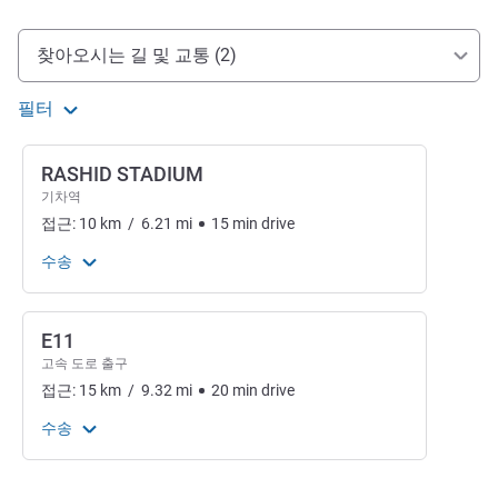
호텔 접근 및 교통
찾아오시는 길 및 교통 (2)
필터
RASHID STADIUM
기차역
접근:
10
km
/
6.21
mi
15
min
drive
수송
E11
고속 도로 출구
접근:
15
km
/
9.32
mi
20
min
drive
수송