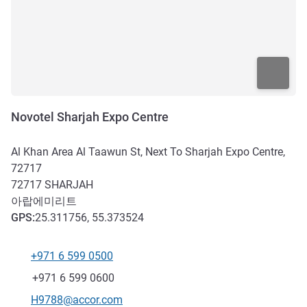
Novotel Sharjah Expo Centre
Al Khan Area Al Taawun St, Next To Sharjah Expo Centre,
72717
72717
SHARJAH
아랍에미리트
GPS
:
25.311756, 55.373524
+971 6 599 0500
전화
팩스
+971 6 599 0600
E-mail
H9788@accor.com