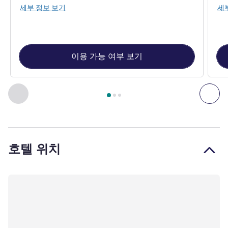
세부 정보 보기
세
이용 가능 여부 보기
3
/
1
페이지
, 객실 1 : STANDARD ROOM CITY VIEW , 객실 2 : 
이전 - 객실
다음
호텔 위치