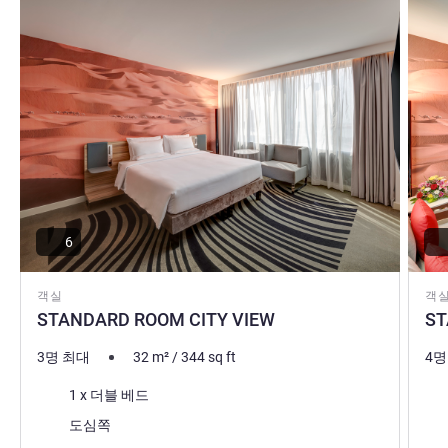
forward to welcoming you at Novotel Sharjah Expo Centre
Hotel !
Robin SOLOMON 호텔 관리
6
객실
객
STANDARD ROOM CITY VIEW
ST
3명 최대
32
m²
/
344
sq ft
4명
침구
침
1 x 더블 베드
전망:
전망
도심쪽