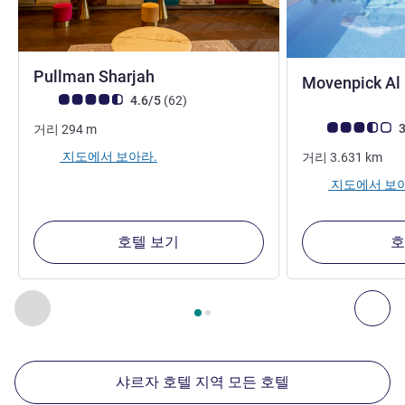
5성
Pullman Sharjah
Movenpick Al
고객 평점 (ALL 평가)
리뷰
4.6/5
(62
)
고객 평점 (ALL 평
3
거리
294
m
지도에서 보아라.
거리
3.631
km
지도에서 보아
호텔 보기
호
2
/
1
페이지
, 주변에 있는 다른 시설 1 :, 주변에 있는 다른 시설 2 
이전 - 주변에 있는 다른 시설
다음
샤르자 호텔 지역 모든 호텔