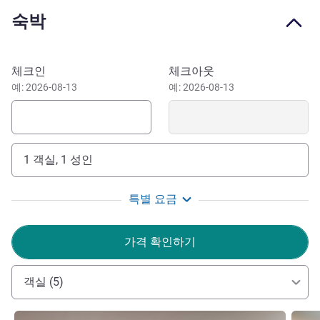
4k TV. The hotel offers 2 great restaurants, including Tahi
숙박
Arabic restaurant.
Novotel Sharjah Expo Centre Hotel is a four-star hotel,
easily recognizable and accessible, offers a breathtaking
이 호텔 예약하기
체크인
체크아웃
view of Al-Khan lagoon. it is conveniently located next to
예: 2026-08-13
예: 2026-08-13
Sharjah Expo Centre where all major events take place all
year round. The Novotel Sharjah Expo Center enjoys an
excellent location, just off Dubai border, with only 15 min'
drive from Dubai International Airport, 20 min from Sharjah
1 객실, 1 성인
International Airport.
The Novotel Sharjah Expo Center enjoys an excellent
특별 요금
location, just off Dubai border, with only 15 min' drive from
Dubai International Airport, 20 min from Sharjah
가격 확인하기
International Airport and just a few minutes' drive from all
the leisure locations.
객실 (5)
Enjoy direct access to the Sharjah Expo Centre where all
major events take place all year round. My team and I look
세부 정보 보기
세부 