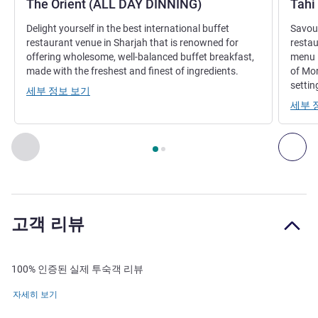
The Orient (ALL DAY DINNING)
Tahi
Delight yourself in the best international buffet
Savour
restaurant venue in Sharjah that is renowned for
restau
offering wholesome, well-balanced buffet breakfast,
menu l
made with the freshest and finest of ingredients.
of Mor
settin
세부 정보 보기
세부 
2
/
1
페이지
, 레스토랑 1 : The Orient (ALL DAY DINNING) , 레스토
이전 - 레스토랑
다음
고객 리뷰
100% 인증된 실제 투숙객 리뷰
자세히 보기