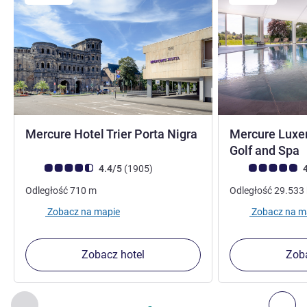
4 gwiazdki
Mercure Hotel Trier Porta Nigra
Mercure Luxe
Golf and Spa
Ocena klientów (Ocena ALL)
Liczba opinii
Ocena klientów (
4.4/5
(1905
)
4
Odległość
710
m
Odległość
29.533
Zobacz na mapie
Zobacz na m
Zobacz hotel
Zoba
Strona
1
z
2
, Inne nasze placówki w pobliżu 1 :, Inne nasze pl
Poprzedni - Inne nasze placówki w pobliżu
Nas