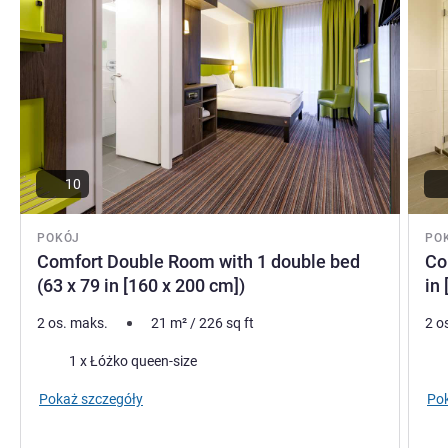
10
POKÓJ
PO
Comfort Double Room with 1 double bed
Co
(63 x 79 in [160 x 200 cm])
in
2 os. maks.
21
m²
/
226
sq ft
2 o
Pościel
Poś
1 x Łóżko queen-size
Pokaż szczegóły
Pok