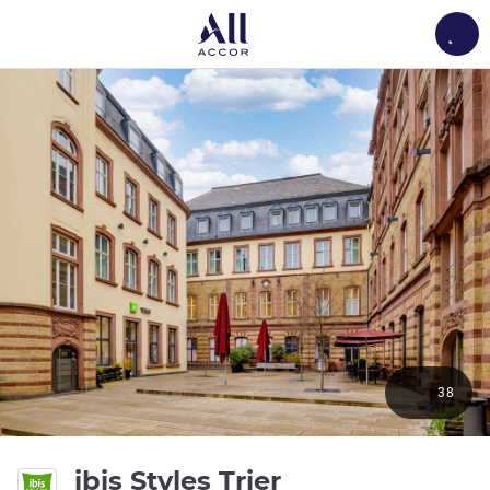
Load
38
ibis Styles Trier