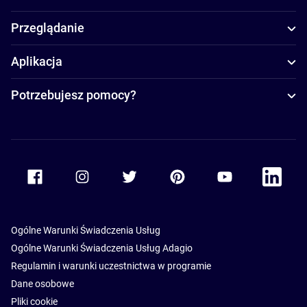
Przeglądanie
Aplikacja
Potrzebujesz pomocy?
Accor Facebook
Accor Instagram
Accor Twitter
Accor Pinterest
Accor Youtube
Accor Li
Ogólne Warunki Świadczenia Usług
Ogólne Warunki Świadczenia Usług Adagio
Regulamin i warunki uczestnictwa w programie
Dane osobowe
Pliki cookie