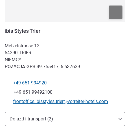
ibis Styles Trier
Metzelstrasse 12
54290
TRIER
NIEMCY
POZYCJA
GPS
:
49.755417, 6.637639
+49 651 994920
Telefon
Faks
+49 651 99492100
Kontaktowy adres e-mail
frontoffice.ibisstyles.trier@vorreiter-hotels.com
Dojazd i transport
Dojazd i transport (2)