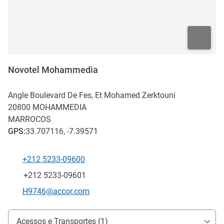
Novotel Mohammedia
Angle Boulevard De Fes, Et Mohamed Zerktouni
20800
MOHAMMEDIA
MARROCOS
GPS
:
33.707116, -7.39571
+212 5233-09600
Telefone
Fax
+212 5233-09601
E-mail de contacto
H9746@accor.com
Acesso e transporte
Acessos e Transportes (1)