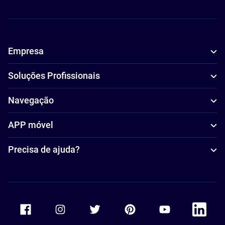
Empresa
Soluções Profissionais
Navegação
APP móvel
Precisa de ajuda?
Accor Facebook
Accor Instagram
Accor Twitter
Accor Pinterest
Accor Youtube
Accor Li