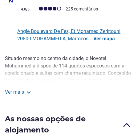
Nota clientes Avis (Classificação ALL)
225 comentários
4.0/5
Angle Boulevard De Fes, Et Mohamed Zerktouni,
20800 MOHAMMEDIA, Marrocos
-
Ver mapa
Situado mesmo no centro da cidade, o Novotel
Descrição
Mohammedia dispõe de 114 quartos espaçosos com ar
condicionado e suites com charme requintado. Concebido
para estadias de negócios e férias em família, o hotel
dispõe de WIFI gratuito, um centro de negócios, 5 salas de
Ver mais
reuniões modulares para vários eventos, um bar lounge,
Novotel Mohammedia
um restaurante que irá certamente deliciar o seu paladar,
um centro de fitness para os nossos hóspedes mais ativos
As nossas opções de
e uma piscina e spa relaxantes.
alojamento
Um hotel de 4 estrelas, o Novotel Mohammedia está
localizado no centro da cidade, no Parque Mohammedia,