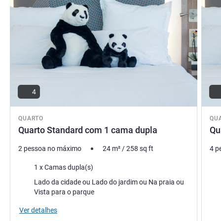
4
QUARTO
QU
Quarto Standard com 1 cama dupla
Qu
2 pessoa no máximo
24
m²
/
258
sq ft
4 p
Cama
Ca
1 x Camas dupla(s)
Vistas:
Vist
Lado da cidade ou Lado do jardim ou Na praia ou
Vista para o parque
Ver detalhes