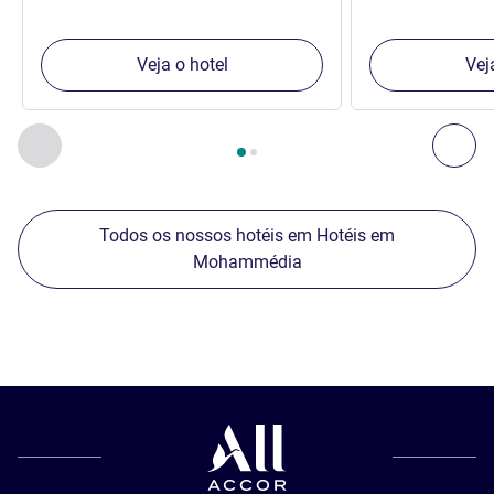
Veja o hotel
Vej
Página
1
de
2
, Os nossos outros estabelecimentos nas proxim
Anterior - Os nossos outros estabelecimentos nas proxim
Seg
Todos os nossos hotéis em Hotéis em
Mohammédia