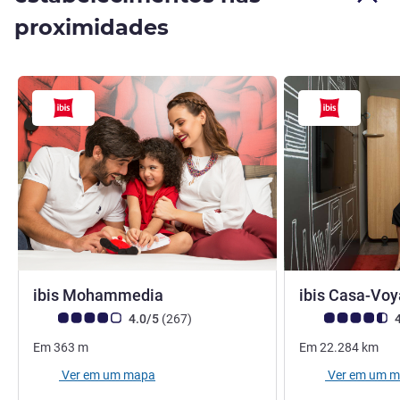
proximidades
3 estrelas
ibis Mohammedia
ibis Casa-Vo
Nota clientes Avis (Classificação ALL)
comentários
Nota clientes Avi
4.0/5
(267
)
4
Em
363
m
Em
22.284
km
Ver em um mapa
Ver em um 