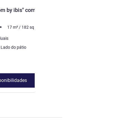
m by ibis" com 2
17
m²
/
182
sq ft
duais
Lado da cidade ou Lado do pátio
ponibilidades