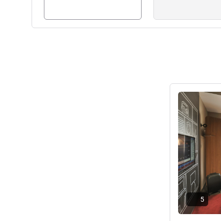
Gestão hoteleira
Ver detalhes
5