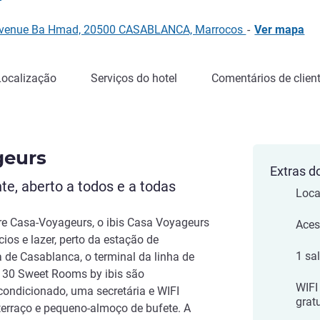
, Avenue Ba Hmad, 20500 CASABLANCA, Marrocos
-
Ver mapa
Localização
Serviços do hotel
Comentários de clien
geurs
Extras d
te, aberto a todos e a todas
Loca
re Casa-Voyageurs, o ibis Casa Voyageurs
Acess
cios e lazer, perto da estação de
1 sa
e Casablanca, o terminal da linha de
 130 Sweet Rooms by ibis são
WIFI
condicionado, uma secretária e WIFI
grat
 terraço e pequeno-almoço de bufete. A