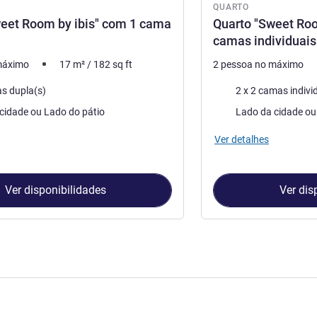
QUARTO
eet Room by ibis" com 1 cama
Quarto "Sweet Roo
camas individuais
máximo
17
m²
/
182
sq ft
2 pessoa no máximo
Cama
s dupla(s)
2 x 2 camas indivi
Vistas:
Lado da cidade ou Lado do pátio
Ver detalhes
Ver disponibilidades
Ver dis