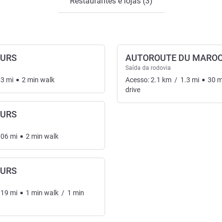
Restaurantes e lojas (3)
EURS
AUTOROUTE DU MARO
Saída da rodovia
03
mi
2
min
walk
Acesso:
2.1
km
/
1.3
mi
30
m
drive
EURS
.06
mi
2
min
walk
EURS
.19
mi
1
min
walk
/
1
min