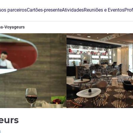
os parceiros
Cartões-presente
Atividades
Reuniões e Eventos
Prof
asa-Voyageurs
3 estrelas
geurs
s