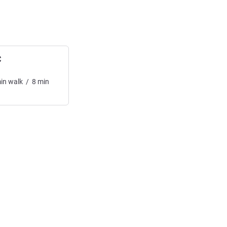
C
in
walk
/
8
min