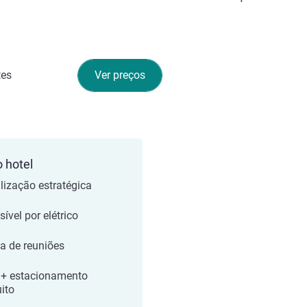
tes
Ver preços
o hotel
lização estratégica
ível por elétrico
la de reuniões
 + estacionamento
uito