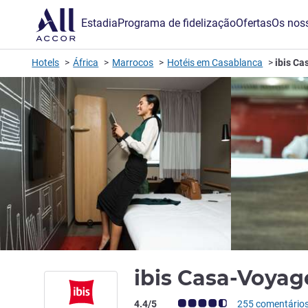
Estadia
Programa de fidelização
Ofertas
Os noss
Hotels
África
Marrocos
Hotéis em Casablanca
ibis C
ibis Casa-Voya
Nota clientes Avis (Classificação ALL)
4.4/5
255 comentário