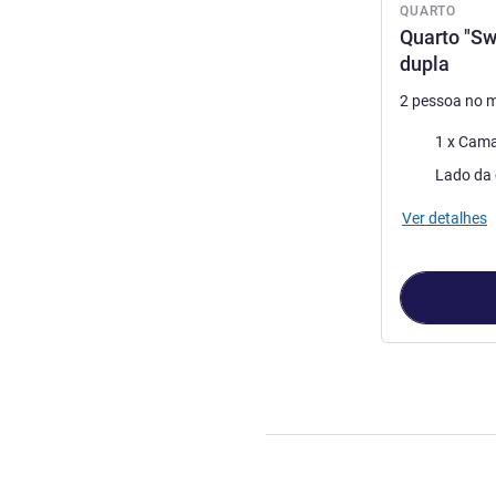
QUARTO
Quarto "Sw
dupla
2 pessoa no 
Cama
1 x Cama
Vistas:
Ver detalhes