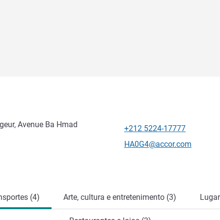
ageur, Avenue Ba Hmad
+212 5224-17777
Telefone
E-mail de contacto
HA0G4@accor.com
nsportes (4)
Arte, cultura e entretenimento (3)
Lugar