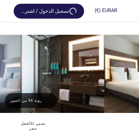
Loading...
(€)
EUR
AR
تسجيل الدخول / اشترك
رؤية 96 من الصور
نضمن لكأفضل
سعر