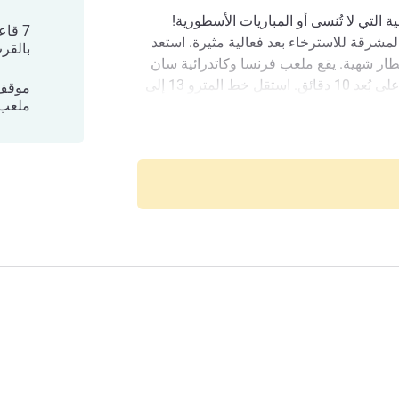
التي لا تُنسى أو المباريات الأسطورية!
7 قا
لمشرقة للاسترخاء بعد فعالية مثيرة. استعد
بالقر
طار شهية. يقع ملعب فرنسا وكاتدرائية سان
دوني في وسط المدينة التاريخي على بُعد 10 دقائق. استقل خط المترو 13 إلى
موقف 
ملعب 
Cité du cinéma ومنطقة بلاييل وإلى برج إيفل ومونمارتر و‏‫أوبرا غارنييه‬ في
 اذهب للركض في حديقة جوقة الشرف
راء الموّرقة، التي تبعد 15 دقيقة سيرًا على الأقدام. بالقرب من محطة
ك أيضًا ركن سيارتك في موقف السيارات الآمن في فندق
رنسا ويمثل واحة هادئة تربطك بصخب المدينة
ي ومتعة الفعاليات الكبرى. ‏اشعر وكأنك في