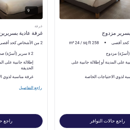
9
غرفة
بسرير مزدوج
غرفة عادية بسريرين 
258
sq ft
/
24
m²
2 من الأشخاص كحد أقصى
فرش السرير
2 x سرير (أسرّة) صغير
المناظر:
إطلالة جانبية على المدينة أو إطلالة جانبية على
الحديقة
بة لذوي الاحتياجات الخاصة
غرفة مناسبة لذوي ال
راجع التفاصيل
راجع حالات التوافر
راجع حا