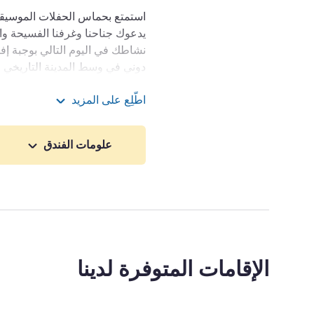
استمتع بحماس الحفلات الموسيقية 
يدعوك جناحنا وغرفنا الفسيحة وا
نشاطك في اليوم التالي بوجبة إف
اطّلِع على المزيد
غضون 20 دقيقة.
احصل على بعض الهواء النقي أو
علومات الفندق
الخض
المترو وRER B، يُمكن
سان دوني.
يقع فندقنا بالقرب من ملعب ف
والتراث التاريخي لوسط سان دون‫
منزلك!
الإقامات المتوفرة لدينا
إدارة الفندق DUBUIS CORENTIN