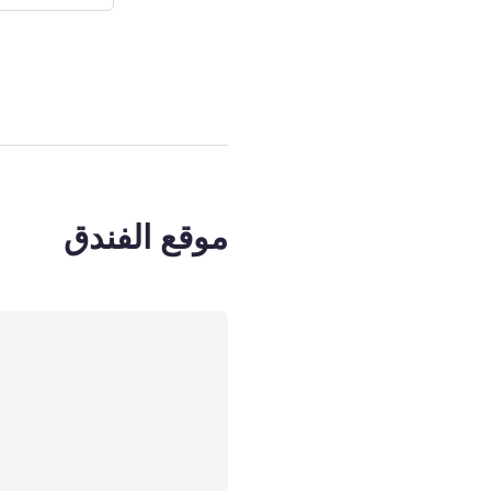
الصفحة
1
من
3
, غرفة 1 : غرفة عادية بسرير م
موقع الفندق