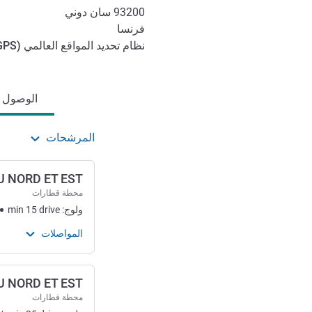
93200
سان دوني
فرنسا
نظام تحديد المواقع العالمي (
GPS
الوصول والتنقل
الوصول وا
المرشحات
U NORD ET EST
محطة قطارات
ولوج:
drive
15
min
المواصلات
U NORD ET EST
محطة قطارات