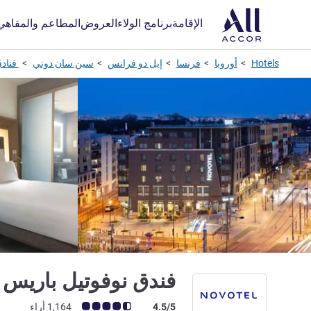
الإقامة
برنامج الولاء
العروض
المطاعم والمقاهي
Hotels
أوروبا
فرنسا
إيل دو فرانس
سين سان دوني
فناد
‏‫فندق نوفوتيل باريس‬
ملاحظة أراء العملاء (رأي ALL)
4.5/5
1,164 أراء