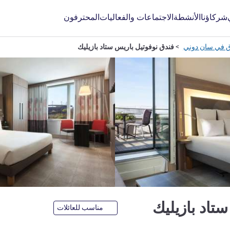
شركاؤنا
الأنشطة
الاجتماعات والفعاليات
المحترفون
ق في سان دوني
‏‫فندق نوفوتيل باريس ستاد بازيليك‬
4 نجوم
 ستاد بازيليك
مناسب للعائلات