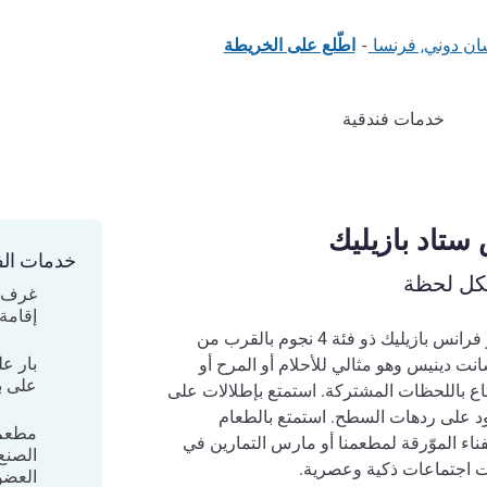
-
اطّلع على الخريطة
خدمات فندقية
س ستاد بازيليك
خدمات الف
لكل لحظة
غرف ح
إقامة
يقع فندق نوفوتيل باريس ستاد دو فرانس بازيليك ذو فئة 4 نجوم بالقرب من
بار ع
ت دينيس وهو مثالي للأحلام أو المرح أو
على ب
ف عالم zen للاستمتاع باللحظات المشتركة. استمتع بإطلالات على
ود على ردهات السطح. استمتع بالطعام
مطعم 
اء الموّرقة لمطعمنا أو مارس التمارين في
الصنع
العضو