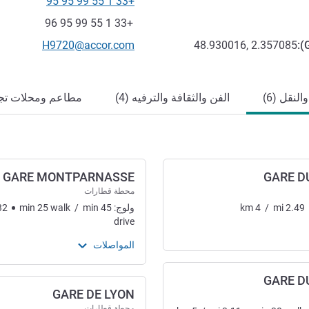
+33 1 55 99 95 95
الهاتف
فاكس
+33 1 55 99 95 96
تواصل معنا عبر البريد الإلكترون
H9720@accor.com
48.930016, 2.357085
):
لنقل (6)
الفن والثقافة والترفيه (4)
مطاعم ومحلات تجاري
GARE MONTPARNASSE
GARE D
محطة قطارات
2.49
mi
/
4
km
ولوج:
45
min
/
walk
25
min
32
drive
المواصلات
GARE D
GARE DE LYON
محطة قطارات