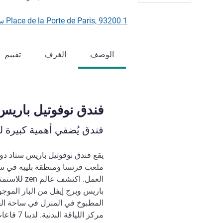
1 Place de la Porte de Paris, 93200 سان دوني, فرنسا
الوصف
الغرف
تقييم
‏‫فندق نوفوتيل باري‬
فندق يُضفي أهمية كبيرة 
ملعب فرنسا ومنطقة بلييه في سان
العمل. اكتش
باريس وبرج إيفل من البار الموج
المطبوخ في المنزل في ساحة الفن
مركز اللياقة البدنية. لدينا 7 قاعات اجتماعات ذكية وعصرية.