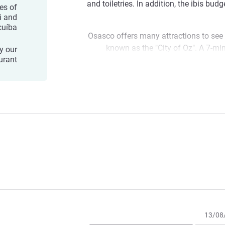
and toiletries. In addition, the ibis bu
es of
i and
uíba.
Osasco offers many attractions to see m
known as the "City of Oz". A 7-min
y our
urant.
Osasco, you arrive at Calçadão Osasco
center in Latin America, with 250 varied st
visit the Banco Bradesco Historical Muse
hotel, the Municipal Butterfly of Osa
hotel, and the Cathedral of Santo Antô
At an excellent location, close
comfortable stay and good service, ibi
those looking for a good hotel for a gr
Welcome to ibis budget Osasco Hotel! W
in our modern and comfortable infrastruc
SAFE protocols is ensured for your 