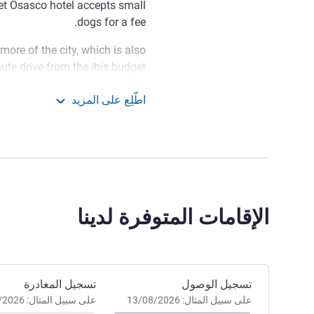
dget Osasco hotel accepts small
dogs for a fee.
ore of the city, which is also
ute drive from the ibis budget
, the second largest shopping
اطّلِع على المزيد
ores. For a more cultural tour,
ibis budget Osasco
um, a 7-minute drive from the
sco, a 12-minute drive from the
nio, a 4-minute drive from the
hotel. .
 to important landmarks, with a
الإقامات المتوفرة لدينا
s budget Osasco is perfect for
eat value for money. Book now.
e wish you an amazing stay
ture. Compliance with the ALL
احجز في هذا الفندق
تسجيل الوصول
تسجيل المغادرة
safety. Bruno Latini, Manager.
على سبيل المثال: 13/08/2026
على سبيل المثال: 13/08/2026