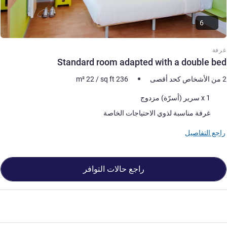
6
غرفة
Standard room adapted with a double bed
2 من الأشخاص كحد أقصى
236
sq ft
/
22
m²
فرش السرير
1 x سرير (أسرّة) مزدوج
غرفة مناسبة لذوي الاحتياجات الخاصة
راجع التفاصيل
راجع حالات التوافر