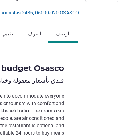
Dos Autonomistas 2435, 06090-020 OSASCO
الوصف
الغرف
تقييم
s budget Osasco
فندق بأسعار معقولة وخيا
open to accommodate everyone
s or tourism with comfort and
st-benefit ratio. The rooms can
ople, are air conditioned and
 the restaurant is optional and
vailable 24 hours to buy meals