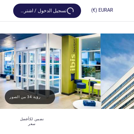
Loading...
(€)
EUR
AR
تسجيل الدخول / اشترك
رؤية 34 من الصور
نضمن لكأفضل
سعر