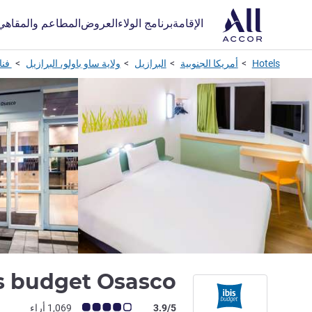
الإقامة
برنامج الولاء
العروض
المطاعم والمقاهي
Hotels
أمريكا الجنوبية
البرازيل
ولاية ساو باولو، البرازيل
فناد
is budget Osasco
ملاحظة أراء العملاء (رأي ALL)
3.9/5
1,069 أراء