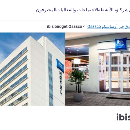
شركاؤنا
الأنشطة
الاجتماعات والفعاليات
المحترفون
ق في أوساسكو Osasco
ibis budget Osasco
2 نجمة
ib