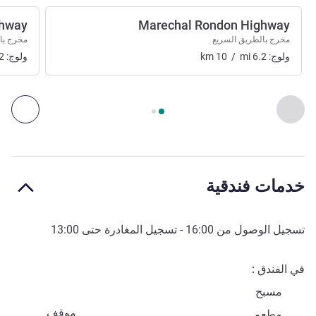
ghway
Marechal Rondon Highway
مخرج بالطريق السريع
مخرج با
ولوج:
6.2
mi
/
10
km
ولوج:
2
الصفحة
1
من
2
, الوصول والنقل 1 :, الوصول والنقل 2 :
السابق - الوصول والنقل
التال
خدمات فندقية
تسجيل الوصول من
16:00
- تسجيل المغادرة حتى
13:00
في الفندق
مسبح
موقف
مطعم