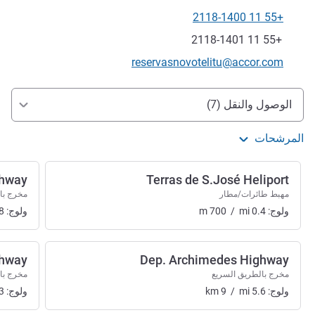
+55 11 2118-1400
الهاتف
فاكس
+55 11 2118-1401
تواصل معنا عبر البريد الإلكتروني
reservasnovotelitu@accor.com
الوصول والتنقل
الوصول والنقل (7)
المرشحات
ghway
Terras de S.José Heliport
مهبط طائرات/مطار
مخرج با
ولوج:
0.4
mi
/
700
m
ولوج:
8
ghway
Dep. Archimedes Highway
مخرج بالطريق السريع
مخرج با
ولوج:
5.6
mi
/
9
km
ولوج:
3