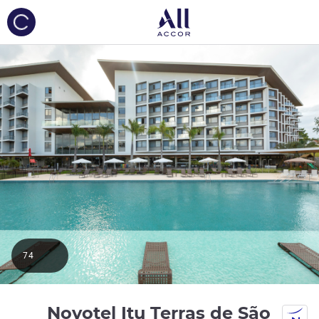
ing...
74
Novotel Itu Terras de São