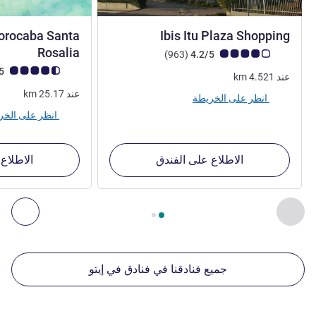
3 نجوم
Sorocaba Santa
Ibis Itu Plaza Shopping
3 نجوم
Rosalia
ملاحظة أراء العملاء (رأي ALL)
أراء
)
(963
4.2/5
ملاحظة أراء العملاء (رأي
4.3/5
عند
4.521
km
عند
25.17
km
انظر على الخريطة
انظر على الخريطة
الاطلاع على الفندق
الاطلاع
الصفحة
1
من
2
, منشآتنا الأخرى القريبة 1 :, منشآتنا الأخرى القريبة 2 :, منشآتنا الأخرى القريبة 3 :, منشآتنا الأخرى القريبة 4 :
السابق - منشآتنا الأخرى القريبة
التال
جميع فنادقنا في فنادق في إيتو