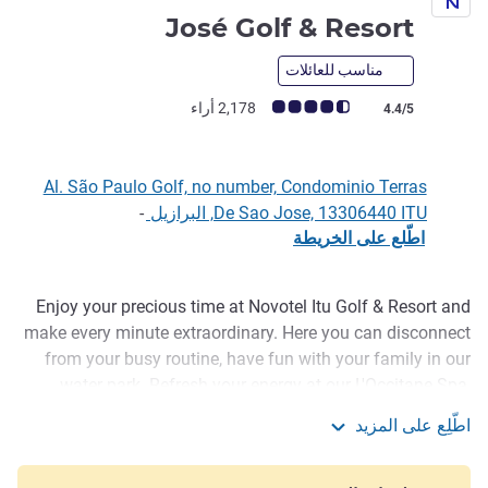
4 نجوم
José Golf & Resort
مناسب للعائلات
ملاحظة أراء العملاء (رأي ALL)
2,178 أراء
4.4/5
Al. São Paulo Golf, no number, Condominio Terras
De Sao Jose, 13306440 ITU, البرازيل
-
اطّلع على الخريطة
Enjoy your precious time at Novotel Itu Golf & Resort and
الوصف
make every minute extraordinary. Here you can disconnect
from your busy routine, have fun with your family in our
water park. Refresh your energy at our L'Occitane Spa,
saunas and infinity pool. For those who like sports, the
اطّلِع على المزيد
resort also has a tennis court, sand court and soccer field.
Novotel Itu Terras de São José Golf & Resort
Enjoy our attractions for all ages with our recreational