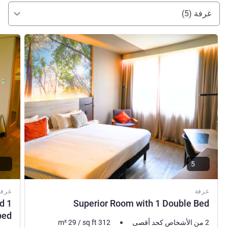
إدارة الفندق Daniel Betiol
غرفة (5)
راجع التفاصيل
راجع ال
5
غرفة
غرفة
d 1
Superior Room with 1 Double Bed
bed
2 من الأشخاص كحد أقصى
312
sq ft
/
29
m²