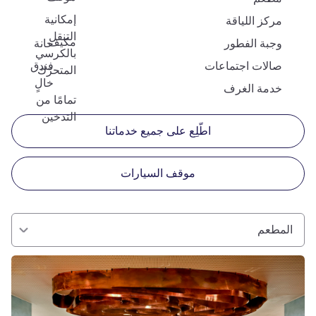
إمكانية
مركز اللياقة
التنقل
مكيف
وجبة الفطور
حانة
بالكرسي
صالات اجتماعات
فندق
المتحرّك
خالٍ
خدمة الغرف
تمامًا من
التدخين
اطّلِع على جميع خدماتنا
موقف السيارات
المطعم
راجع التفاصيل