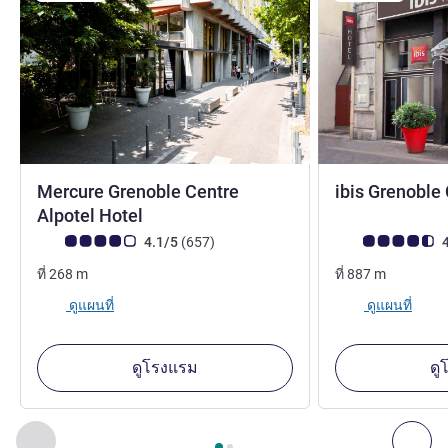
Mercure Grenoble Centre
ibis Grenoble 
4 ดาว
Alpotel Hotel
คะแนนความคิดเห็นจากแขก (เรทติ้งบน ALL)
รีวิว รายการ
คะแนนความคิดเห็
4.1/5
(657
)
4
ที่
268
m
ที่
887
m
ดูแผนที่
ดูแผนที่
ดูโรงแรม
ดู
หน้า
1
จาก
2
, สถานประกอบการอื่นของเราที่อยู่ใกล้เคียง 1 :, ส
ก่อนหน้า - สถานประกอบการอื่นของเราที่อยู่ใกล้เคียง
ถัด