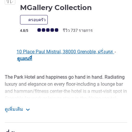
4 ดาว
MGallery Collection
ครอบครัว
คะแนนความคิดเห็นจากแขก (เรทติ้งบน ALL)
รีวิว 737 รายการ
4.8/5
10 Place Paul Mistral, 38000 Grenoble, ฝรั่งเศส
-
ดูแผนที่
The Park Hotel and happiness go hand in hand. Radiating
รายละเอียด
luxury and elegance on every floor-including a lounge bar
and hamman/fitness center-the hotel is a must-visit spot in
Grenoble for work or leisure stays in the Alpine capital.
Renovated with a contemporary twist by the Les Héritiers
ดูเพิ่มเติม
design company. 43 rooms and suites, free minibar and 2
Park Hotel Grenoble - MGallery Collection
private rooms for seminars, business or private dining.