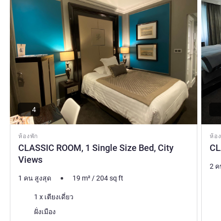
4
ห้องพัก
ห้อง
CLASSIC ROOM, 1 Single Size Bed, City
CL
Views
2 ค
1 คน สูงสุด
19
m²
/
204
sq ft
เคร
เครื่องนอน
1 x เตียงเดี่ยว
วิว:
วิว:
ฝั่งเมือง