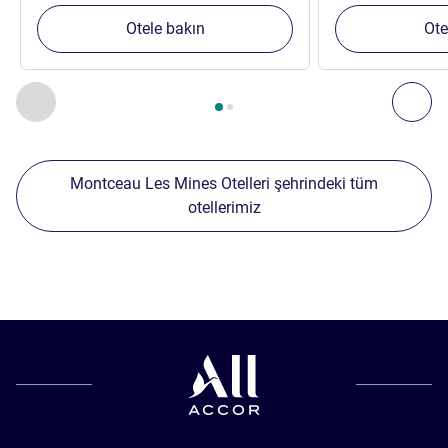
Otele bakın
Ote
Sayfa
1
/
2
, Yakınlardaki diğer tesislerimiz 1 :, Yakınlardaki diğ
Önceki - Yakınlardaki diğer tesislerimiz
Sonr
Montceau Les Mines Otelleri şehrindeki tüm
otellerimiz