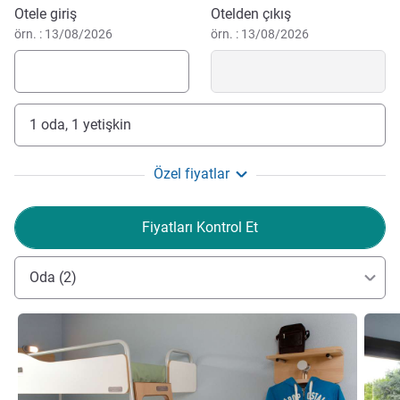
Bu otelde rezervasyon yaptırın
Otele giriş
Otelden çıkış
örn. : 13/08/2026
örn. : 13/08/2026
1 oda, 1 yetişkin
Özel fiyatlar
Fiyatları Kontrol Et
Oda (2)
Ayrıntıları göster
Ayrıntı