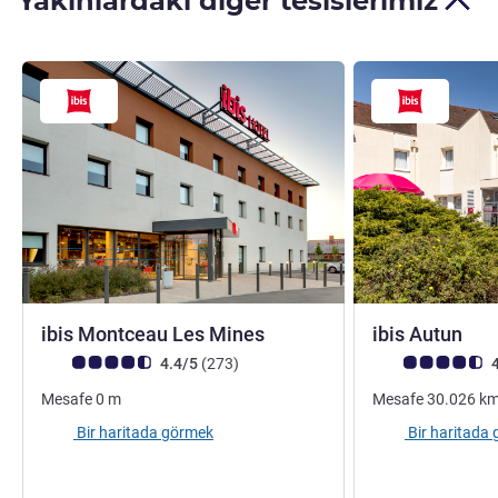
Yakınlardaki diğer tesislerimiz
3 yıldız
3 yı
ibis Montceau Les Mines
ibis Autun
Avis müşterileri puanı (ALL Puanlama)
görüş
Avis müşterileri 
4.4/5
(273
)
4
Mesafe
0
m
Mesafe
30.026
k
Bir haritada görmek
Bir haritada