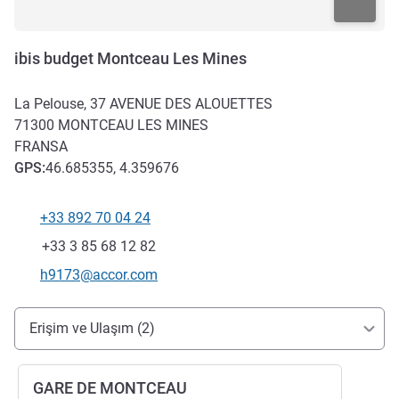
ibis budget Montceau Les Mines
La Pelouse, 37 AVENUE DES ALOUETTES
71300
MONTCEAU LES MINES
FRANSA
GPS
:
46.685355, 4.359676
+33 892 70 04 24
Telefon
Faks
+33 3 85 68 12 82
İletişim için e-posta
h9173@accor.com
Erişim ve ulaşım
Erişim ve Ulaşım (2)
GARE DE MONTCEAU