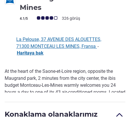
2 yıldız
Mines
Avis müşterileri puanı (ALL Puanlama)
326 görüş
4.1/5
La Pelouse, 37 AVENUE DES ALOUETTES,
71300 MONTCEAU LES MINES, Fransa
-
Haritaya bak
At the heart of the Saone-et-Loire region, opposite the
Açıklama
Maugrand park, 2 minutes from the city center, the ibis
budget Montceau-Les-Mines warmly welcomes you 24
hours a day to one of its 43 air-conditioned rooms. Located
at the gates of Morvan park on the R.C.E.A. road between
Chalon-Sur-Saone and Paray-Le-Monial, just 10 minutes
Konaklama olanaklarımız
from the Gare du Creusot TGV train station, the hotel is an
unmissable stop-off on your wine tasting and tourist trips.
It also offers free WIFI and a private outdoor car park.