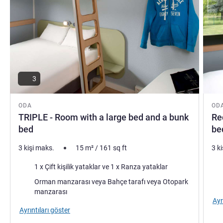
3
ODA
OD
TRIPLE - Room with a large bed and a bunk
Re
bed
be
3 kişi maks.
15
m²
/
161
sq ft
3 k
Şilte
Şilt
1 x Çift kişilik yataklar ve 1 x Ranza yataklar
Manzara:
Orman manzarası veya Bahçe tarafı veya Otopark
manzarası
Ayr
Ayrıntıları göster