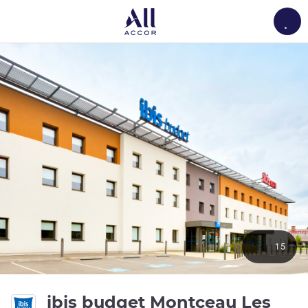
Load
15
ibis budget Montceau Les