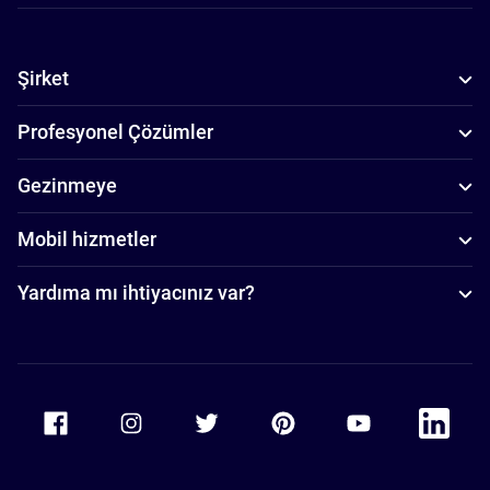
Şirket
Profesyonel Çözümler
Gezinmeye
Mobil hizmetler
Yardıma mı ihtiyacınız var?
Accor Facebook
Accor Instagram
Accor Twitter
Accor Pinterest
Accor Youtube
Accor Li