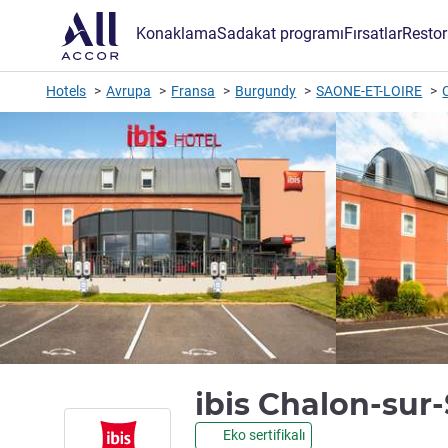
Konaklama
Sadakat programı
Fırsatlar
Restor
Hotels
Avrupa
Fransa
Burgundy
SAONE-ET-LOIRE
ibis Chalon-sur
Eko sertifikalı