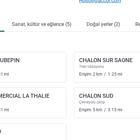
İletişim için e-posta
H0608@accor.com
Sanat, kültür ve eğlence (5)
Doğal yerler (2)
Re
AUBEPIN
CHALON SUR SAONE
Tren istasyonu
31
mi
Erişim:
2
km
/
1.25
mi
ERCIAL LA THALIE
CHALON SUD
Çevreyolu çıkışı
31
mi
Erişim:
5
km
/
3.13
mi
D