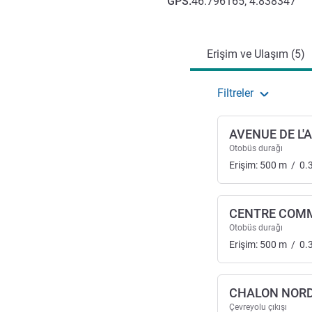
GPS
:
46.796165, 4.838347
Erişim ve ulaşım
Erişim ve Ulaşım (5)
Filtreler
AVENUE DE L'
Otobüs durağı
Erişim:
500
m
/
0.
CENTRE COMM
Otobüs durağı
Erişim:
500
m
/
0.
CHALON NOR
Çevreyolu çıkışı