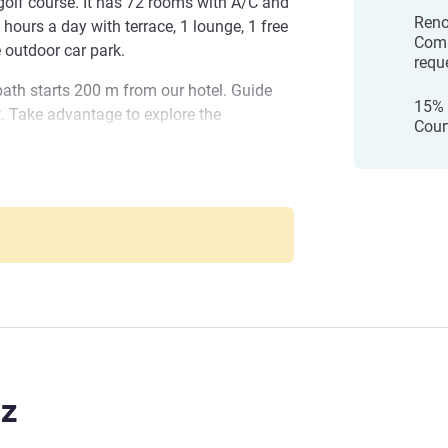
golf course. It has 72 rooms with A/C and
Reno
hours a day with terrace, 1 lounge, 1 free
Comm
 outdoor car park.
requ
 path starts 200 m from our hotel. Guide
15% 
. Take advantage to explore the
Court
nd places steeped in history We provide
ing room (booking required).
 North (Hotel renovated)
d to welcome you and is at your
stay. Entertainment, well-being and
e and appreciate our talents.
mi
z