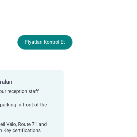
Fiyatları Kontrol Et
raları
our reception staff
parking in front of the
l
eil Vélo, Route 71 and
n Key certifications