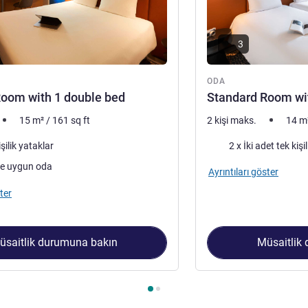
3
ODA
oom with 1 double bed
Standard Room wit
15
m²
/
161
sq ft
2 kişi maks.
14
m
Şilte
işilik yataklar
2 x İki adet tek kişi
ere uygun oda
Ayrıntıları göster
ter
üsaitlik durumuna bakın
Müsaitlik
 1 : Standard Room with 1 double bed , Oda 2 : Standard Room 