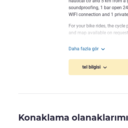
nautical ctr and 5 km from a 
soundproofing, 1 bar open 24 
WIFI connection and 1 private
For your bike rides, the cycle
and map available on request
vineyards, the shaded canal a
co-working spaces and a meet
Daha fazla gör
ibis Chalon-sur-Saône
The entire team is delighte
disposable for a comfortable 
tel bilgisi
discovery of our region - com
Justine HENOUX Otel Yöneti
Konaklama olanaklarımı