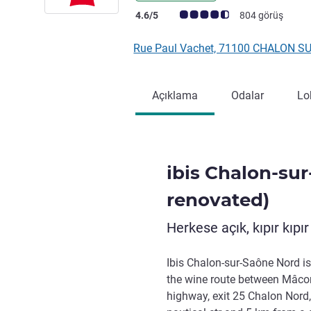
Avis müşterileri puanı (ALL Puanlama)
4.6/5
804 görüş
Rue Paul Vachet, 71100 CHALON S
Açıklama
Odalar
Lo
ibis Chalon-su
renovated)
Herkese açık, kıpır kıpı
Ibis Chalon-sur-Saône Nord is
the wine route between Mâco
highway, exit 25 Chalon Nord, 