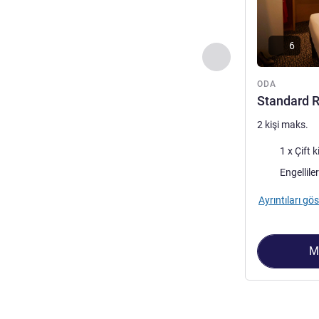
6
Önceki - Oda
ODA
Standard R
2 kişi maks.
Şilte
1 x Çift k
Engellil
Ayrıntıları gös
M
Sayfa
1
/
2
, Oda