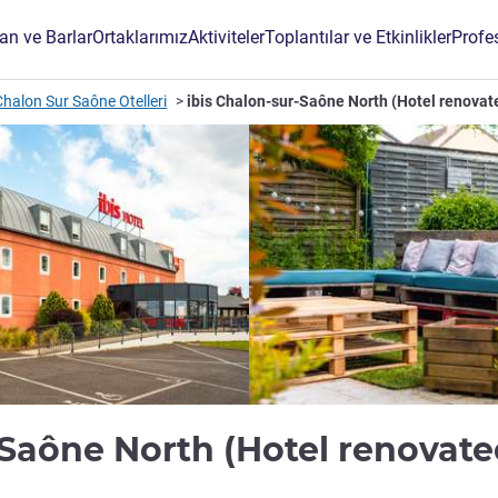
an ve Barlar
Ortaklarımız
Aktiviteler
Toplantılar ve Etkinlikler
Profe
Chalon Sur Saône Otelleri
ibis Chalon-sur-Saône North (Hotel renovat
-Saône North (Hotel renovat