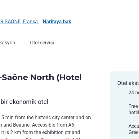
UR SAONE, Fransa
-
Haritaya bak
kasyon
Otel servisi
r-Saône North (Hotel
Otel ekst
24-h
r bir ekonomik otel
Free 
hote
 5 min from the historic city center and on
n and Beaune. Accessible from A6
Accu
it is 2 km from the exhibition ctr and
Gree