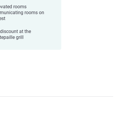
vated rooms
unicating rooms on
est
discount at the
epaille grill