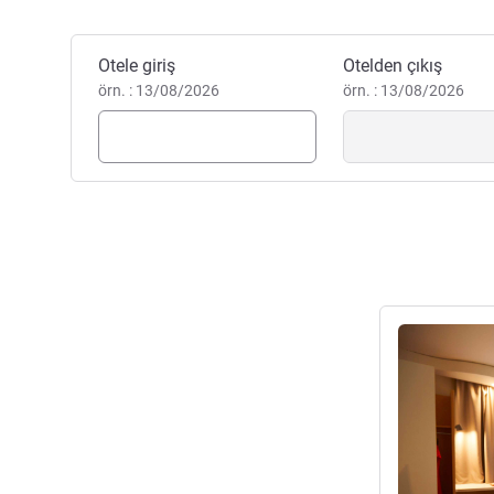
Bu otelde rezervasyon yaptırın
Otele giriş
Otelden çıkış
örn. : 13/08/2026
örn. : 13/08/2026
Ayrıntıları gös