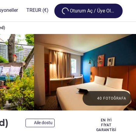
Loading...
syoneller
TR
EUR
(€)
Oturum Aç / Üye Olun
ed)
40 FOTOĞRAFA
3 yıldız
ed)
EN IYI
Aile dostu
FIYAT
GARANTISI