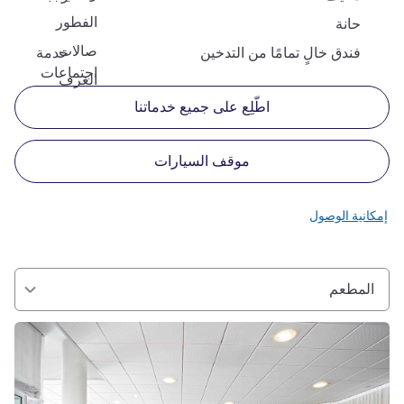
الفطور
حانة
صالات
فندق خالٍ تمامًا من التدخين
خدمة
اجتماعات
الغرف
اطّلِع على جميع خدماتنا
موقف السيارات
إمكانية الوصول
المطعم
راجع التفاصيل