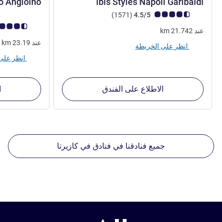
3 نجوم
o Angioino
ibis Styles Napoli Garibaldi
ملاحظة أراء العملاء (رأي ALL)
أراء
)
(1571
4.5/5
ملاحظة أراء العملا
عند
21.742
km
عند
23.19
km
انظر على الخريطة
انظر على الخريطة
الاطلاع على الفندق
ا
جميع فنادقنا في فنادق في كازيرتا