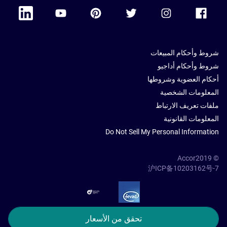
 Linkedin
Accor Youtube
Accor Pinterest
Accor Twitter
Accor Instagram
Accor Facebook
شروط وأحكام المبيعات
شروط وأحكام أداجيو
أحكام العضوية وشروطها
المعلومات الشخصية
ملفات تعريف الارتباط
المعلومات القانونية
Do Not Sell My Personal Information
© Accor2019
沪ICP备10203162号-7
SSL Secure – globalSign
تحقق من الأسعار