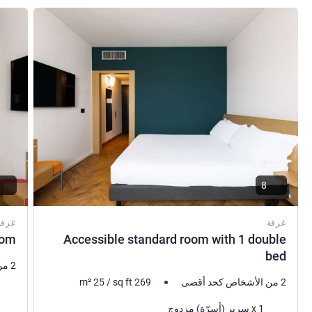
راجع التفاصيل
راجع ال
8
غرفة
غرفة
om.
Accessible standard room with 1 double
bed
2 من الأشخاص كحد أقصى
2 من الأشخاص كحد أقصى
269
sq ft
/
25
m²
فرش 
فرش السرير
1 x سرير (أسرّة) مزدوج
المنا