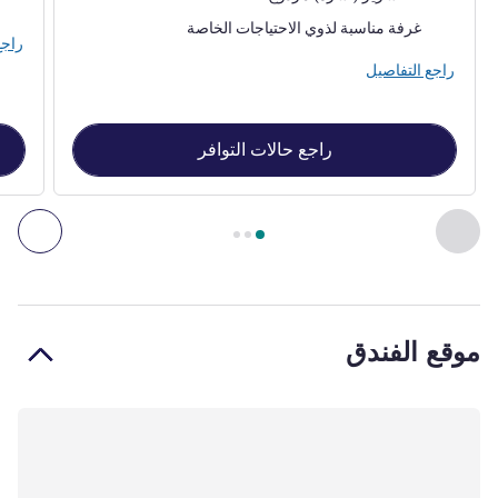
غرفة مناسبة لذوي الاحتياجات الخاصة
راجع
راجع التفاصيل
راجع حالات التوافر
الصفحة
1
من
3
, غرفة 1 : Accessible standard room with 1 double bed , غرفة 2 : Standard Double Room.
السابق - غرفة
التال
موقع الفندق