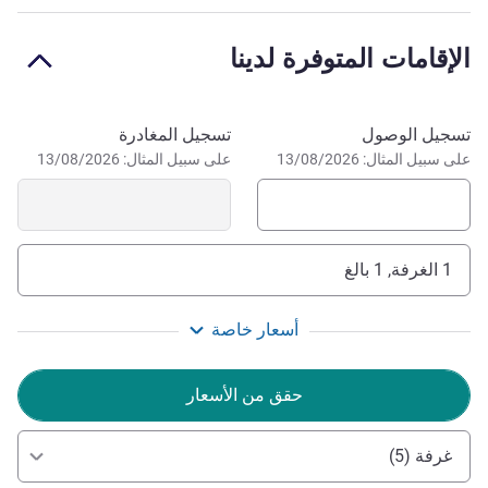
CIN: T061013A198O34BOV
الإقامات المتوفرة لدينا
Mr. Daniele Garofalo, the director of Novotel Caserta
Sud, would like to welcome you.
احجز في هذا الفندق
إدارة الفندق DANIELE GAROFALO
تسجيل الوصول
تسجيل المغادرة
على سبيل المثال: 13/08/2026
على سبيل المثال: 13/08/2026
1 الغرفة, 1 بالغ
أسعار خاصة
حقق من الأسعار
غرفة (5)