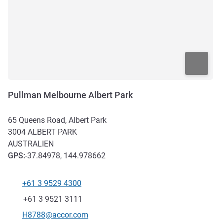
Pullman Melbourne Albert Park
65 Queens Road, Albert Park
3004
ALBERT PARK
AUSTRALIEN
GPS
:
-37.84978, 144.978662
+61 3 9529 4300
Tel
Fax
+61 3 9521 3111
Kontakt-E-Mail
H8788@accor.com