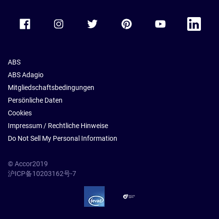
Accor Facebook
Accor Instagram
Accor Twitter
Accor Pinterest
Accor Youtube
Accor Li
ABS
ABS Adagio
Mitgliedschaftsbedingungen
Persönliche Daten
Cookies
Impressum / Rechtliche Hinweise
Do Not Sell My Personal Information
© Accor2019
沪ICP备10203162号-7
SSL Secure – globalSign