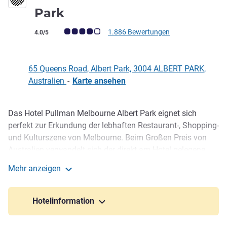
5 Sterne
Park
Note Kundenmeinungen (Bewertung ALL)
1.886 Bewertungen
4.0/5
65 Queens Road, Albert Park, 3004 ALBERT PARK,
Australien
-
Karte ansehen
Das Hotel Pullman Melbourne Albert Park eignet sich
Beschreibung
perfekt zur Erkundung der lebhaften Restaurant-, Shopping-
und Kulturszene von Melbourne. Beim Großen Preis von
Australien verwandelt sich der direkt am Hotel gelegene
malerische Albert Park jedes Jahr e ine Woche lang in eine
Mehr anzeigen
Formel-1-Rennstrecke. Gäste verfügen dann an ihrem
Pullman Melbourne Albert Park
Fenster über einen Logenplatz.
Hotelinformation
Just a short tram ride from Melbourne CBD & St Kilda,
Pullman Melbourne Albert Park provides the perfect