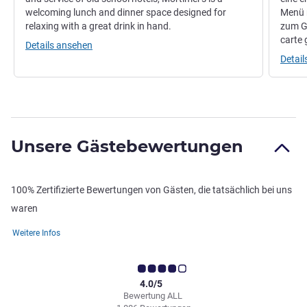
welcoming lunch and dinner space designed for
Menü m
relaxing with a great drink in hand.
zum G
carte 
Details ansehen
Detai
Unsere Gästebewertungen
100% Zertifizierte Bewertungen von Gästen, die tatsächlich bei uns
waren
Weitere Infos
4.0/5
Bewertung ALL