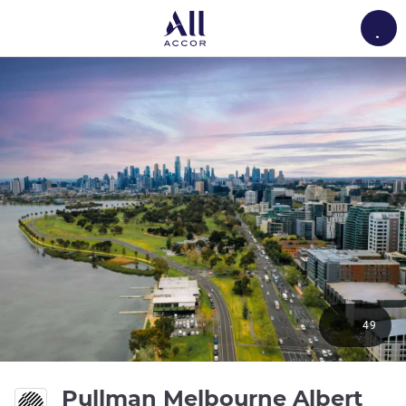
Load
49
Pullman Melbourne Albert