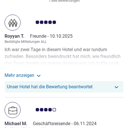
1.886 Bewertungen
Note Kundenmeinungen 5.0/5
Royyan T.
Freunde -
10.10.2025
Bestätigte Mitteilungen ALL
Ich war zwei Tage in diesem Hotel und war rundum
zufrieden. Besonders beeindruckt hat mich, wie freundlich
das Team bereits vor meiner Anreise war: ich durfte noch
vor meiner Anreise meinen am Flughafen verloren
Mehr anzeigen
gegangenen Koffer an das Hotel schicken, sodass dieser
Weitere Informationen zur Bewertung von Royyan T. a
dort sicher aufbewahrt wurde bis zu meiner Ankunft .
Unser Hotel hat r
Unser Hotel hat die Bewertung beantwortet
Vielen Dank insbesondere an das Concierge-Team, diese
Unterstützung hat mir den Aufenthalt enorm erleichtert.
Empfehlenswert!
Note Kundenmeinungen 4.0/5
Michael M.
Geschäftsreisende -
06.11.2024