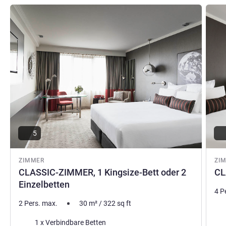
Details ansehen
Detail
5
ZIMMER
ZI
CLASSIC-ZIMMER, 1 Kingsize-Bett oder 2
CL
Einzelbetten
4 P
2 Pers. max.
30
m²
/
322
sq ft
Bet
Bettwäsche
1 x Verbindbare Betten