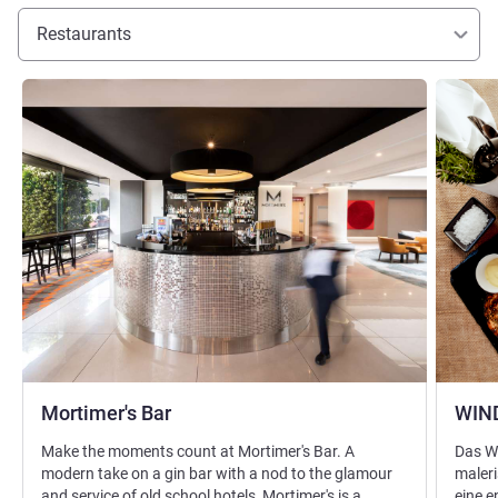
Restaurants
Details ansehen
Details 
Mortimer's Bar
WIN
Make the moments count at Mortimer's Bar. A
Das W
modern take on a gin bar with a nod to the glamour
maleri
and service of old school hotels, Mortimer's is a
eine e