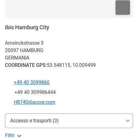
ibis Hamburg City
Amsinckstrasse 3
20097
HAMBURG
GERMANIA
COORDINATE
GPS
:
53.548115, 10.009499
+49 40 3099860
Telefono
Fax
+49 40 309986444
E-mail di contatto
H8740@accor.com
Accesso e trasporti
Accesso e trasporti (3)
Filtri