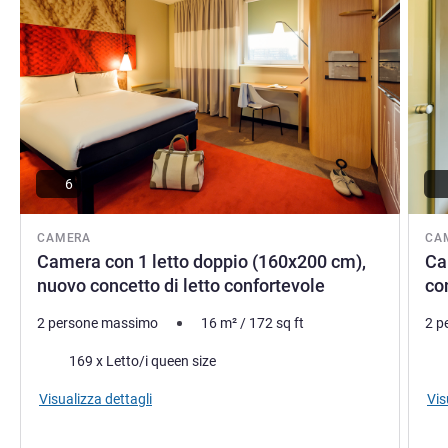
meglio del vostro soggiorno in città affidandovi al nostro
team dedicato.
Hasan Karadas, Gestione hotel
6
CAMERA
CA
Camera con 1 letto doppio (160x200 cm),
Ca
nuovo concetto di letto confortevole
co
2 persone massimo
16
m²
/
172
sq ft
2 p
Biancheria da letto
Bia
169 x Letto/i queen size
Visualizza dettagli
Vis