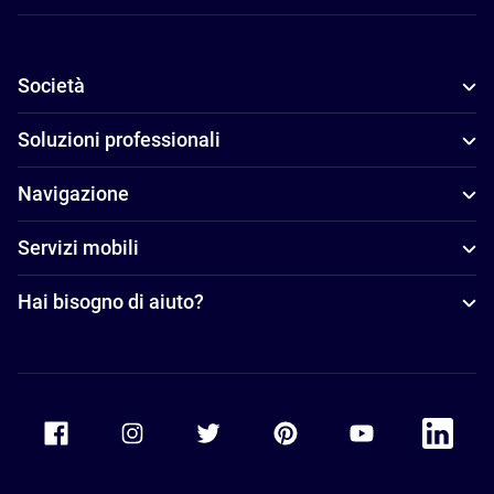
Società
Soluzioni professionali
Navigazione
Servizi mobili
Hai bisogno di aiuto?
Accor Facebook
Accor Instagram
Accor Twitter
Accor Pinterest
Accor Youtube
Accor Li