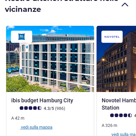
vicinanze
1 stella
ibis budget Hamburg City
Novotel Hamb
Station
Giudizio clienti (Valutazione ALL)
recensioni
4.3/5
(986
)
Giudizio clienti (
4
A
42
m
A
326
m
vedi sulla mappa
vedi sulla m