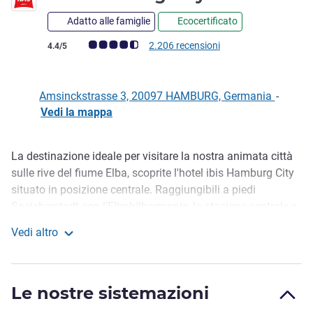
Adatto alle famiglie
Ecocertificato
Giudizio clienti (Valutazione ALL)
2.206 recensioni
4.4/5
Amsinckstrasse 3, 20097 HAMBURG, Germania
-
Vedi la mappa
La destinazione ideale per visitare la nostra animata città
Descrizione
sulle rive del fiume Elba, scoprite l'hotel ibis Hamburg City
situato in posizione centrale. Raggiungibili a piedi
Speicherstadt con l'Elbphilharmonie, la stazione centrale e
Mönckebergstrasse. Siamo apprezzati per il comfort
Vedi altro
eccezionale che offriamo nel centro di Amburgo. Dove la
ibis Hamburg City
vostra giornata comincia e termina in un letto
estremamente comodo, scegliete le nostre camere
Le nostre sistemazioni
moderne e progettate con cura e vi sentirete come a casa.