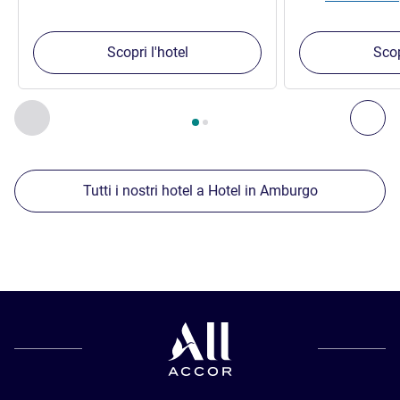
Scopri l'hotel
Scop
Pagina
1
di
2
, Nostre ulteriori strutture nelle vicinanze 1 :, Nost
Precedente - Nostre ulteriori strutture nelle vicinanze
Succ
Tutti i nostri hotel a Hotel in Amburgo