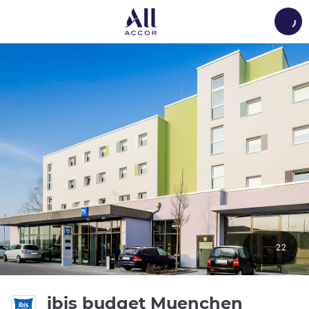
Load
22
ibis budget Muenchen