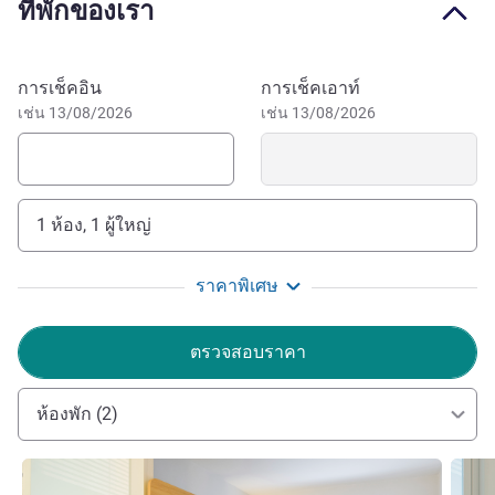
ที่พักของเรา
Get the most out of your budget. Our affordable prices
include comfortable beds, rooms equipped with charging
stations, 24/7 access, free WIFI and much more! Open 24
จองโรงแรมนี้
การเช็คอิน
การเช็คเอาท์
hours for your convenience, in the lobby you will find
เช่น 13/08/2026
เช่น 13/08/2026
vending machines with snacks as well as hot and cold
drinks.
One of the attractions of the city of Erding is the largest
1 ห้อง, 1 ผู้ใหญ่
thermal spa in the world, which you can reach by car from
the ibis budget Munich Airport Erding in just under 6
minutes.
ราคาพิเศษ
Dear guests, we would like to inform you that
ตรวจสอบราคา
construction work is currently underway in the building.
Unfortunately, we have no influence on the type and timing
ห้องพัก (2)
of the work and ask for your patience.
Matthias Reichel ฝ่ายบริหารโรงแรม
ดูรายละเอียด
ดูรายล