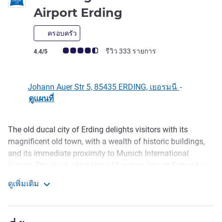
1 ดาว
Airport Erding
ครอบครัว
คะแนนความคิดเห็นจากแขก (เรทติ้งบน ALL)
รีวิว 333 รายการ
4.4/5
Johann Auer Str 5, 85435 ERDING, เยอรมนี
-
ดูแผนที่
The old ducal city of Erding delights visitors with its
รายละเอียด
magnificent old town, with a wealth of historic buildings,
and its immediate proximity to Munich International
Airport. The ibis budget Hotel Munchen Airport Erding has
optimal connections to the airport and city center. Our 106
ดูเพิ่มเติม
room hotel is quietly located in the west of the city. Guests
ibis budget Muenchen Airport Erding
can relax in their innovative bed and enjoy free WiFi 24
hours.