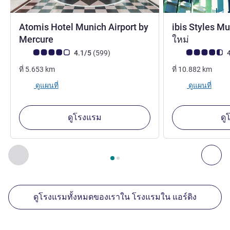
Atomis Hotel Munich Airport by
ibis Styles Mu
4 ดาว
Mercure
ใหม่
คะแนนความคิดเห็นจากแขก (เรทติ้งบน ALL)
รีวิว รายการ
คะแนนความคิดเห็
4.1/5
(599
)
4
ที่
5.653
km
ที่
10.882
km
ดูแผนที่
ดูแผนที่
ดูโรงแรม
ดู
หน้า
1
จาก
2
, สถานประกอบการอื่นของเราที่อยู่ใกล้เคียง 1 :, ส
ก่อนหน้า - สถานประกอบการอื่นของเราที่อยู่ใกล้เคียง
ถัด
ดูโรงแรมทั้งหมดของเราใน โรงแรมใน แอร์ดิง