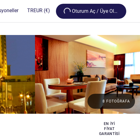
Loading...
syoneller
TR
EUR
(€)
Oturum Aç / Üye Olun
8 FOTOĞRAFA
EN IYI
FIYAT
GARANTISI