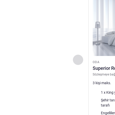
Önceki - Oda
ODA
Superior R
Sözleşmeye bağ
3 kişi maks.
Şilte
1 x King 
Manzara:
Şehir tarafı veya Otopar
tarafı
Engellil