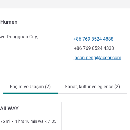
n Humen
wn Dongguan City,
+86 769 8524 4888
Telefon
Faks
+86 769 8524 4333
İletişim için e-posta
jason.peng@accor.com
Erişim ve Ulaşım (2)
Sanat, kültür ve eğlence (2)
AILWAY
.75
mi
1
hrs
10
min
walk
/
35