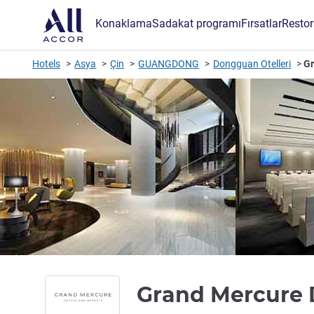
Konaklama
Sadakat programı
Fırsatlar
Restor
Hotels
Asya
Çin
GUANGDONG
Dongguan Otelleri
G
Grand Mercur