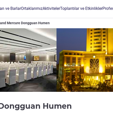
an ve Barlar
Ortaklarımız
Aktiviteler
Toplantılar ve Etkinlikler
Profe
rand Mercure Dongguan Humen
4 yıldız
e Dongguan Humen