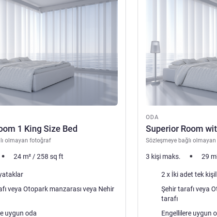
ODA
oom 1 King Size Bed
Superior Room wit
lı olmayan fotoğraf
Sözleşmeye bağlı olmayan 
24
m²
/
258
sq ft
3 kişi maks.
29
m
Şilte
yataklar
2 x İki adet tek kişi
Manzara:
k manzarası veya Nehir
Şehir tarafı veya Otopark manzarası veya Nehir
tarafı
ere uygun oda
Engellilere uygun 