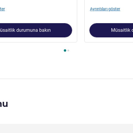
ter
Ayrıntıları göster
üsaitlik durumuna bakın
Müsaitlik
 1 : Superior Room 1 King Size Bed , Oda 2 : Superior Room with
mu