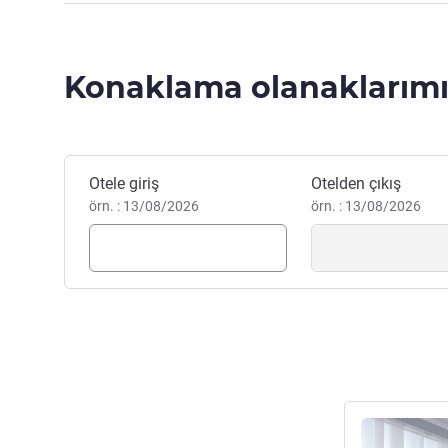
Konaklama olanaklarımı
Bu otelde rezervasyon yaptırın
Otele giriş
Otelden çıkış
örn. : 13/08/2026
örn. : 13/08/2026
Ayrıntıları gös