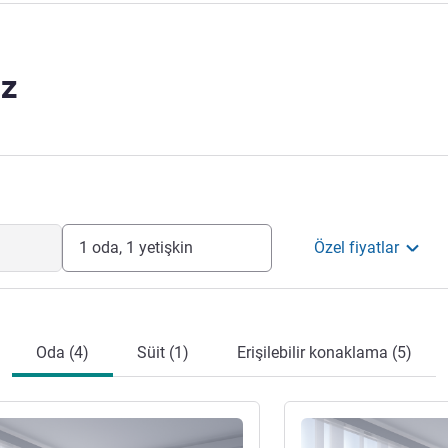
z
1 oda, 1 yetişkin
Özel fiyatlar
Oda (4)
Süit (1)
Erişilebilir konaklama (5)
ter
Ayrıntıları göster