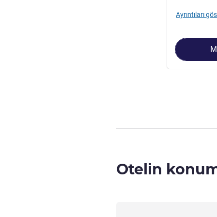
Ayrıntıları gös
M
Sayfa
1
/
2
, Oda
Otelin konu