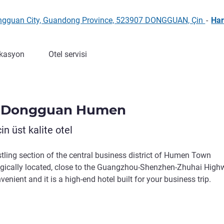
gguan City, Guandong Province, 523907 DONGGUAN, Çin
-
Har
kasyon
Otel servisi
e Dongguan Humen
çin üst kalite otel
stling section of the central business district of Humen Town
egically located, close to the Guangzhou-Shenzhen-Zhuhai High
enient and it is a high-end hotel built for your business trip.