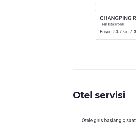
CHANGPING R
Tren istasyonu
Erişim:
50.7
km
/
Otel servisi
Otele giriş başlangıç saat