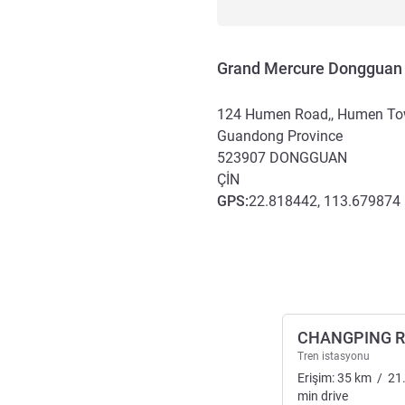
Grand Mercure Donggua
124 Humen Road,, Humen To
Guandong Province
523907
DONGGUAN
ÇIN
GPS
:
22.818442, 113.679874
Erişim ve ulaşım
CHANGPING R
Tren istasyonu
Erişim:
35
km
/
21
min
drive