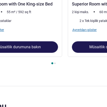
oom with One King-size Bed
Superior Room wit
55
m²
/
592
sq ft
2 kişi maks.
60
m
Şilte
yataklar
2 x Tek kişilik yata
ter
Ayrıntıları göster
üsaitlik durumuna bakın
Müsaitlik
 1 : Superior Room with One King-size Bed , Oda 2 : Superior R
mu