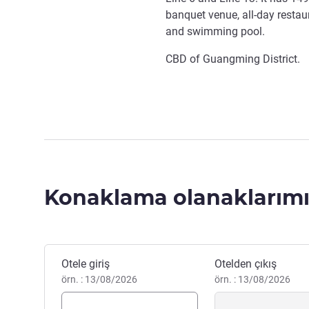
banquet venue, all-day restaur
and swimming pool.
CBD of Guangming District.
Konaklama olanaklarımı
Bu otelde rezervasyon yaptırın
Otele giriş
Otelden çıkış
örn. : 13/08/2026
örn. : 13/08/2026