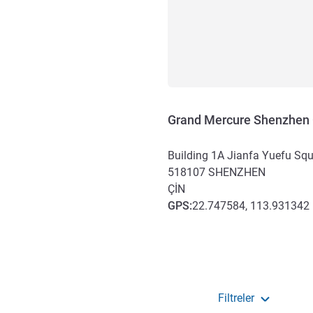
Grand Mercure Shenzhen
Building 1A Jianfa Yuefu Squ
518107
SHENZHEN
ÇIN
GPS
:
22.747584, 113.931342
Erişim ve ulaşım
Filtreler