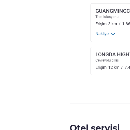
GUANGMING
Tren istasyonu
Erişim:
3
km
/
1.8
Nakliye
LONGDA HIG
Çevreyolu çıkışı
Erişim:
12
km
/
7.
Otel servisi