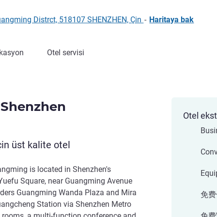
Guangming Distrct, 518107 SHENZHEN, Çin
-
Haritaya bak
kasyon
Otel servisi
 Shenzhen
Otel ekst
Busi
çin üst kalite otel
Conv
gming is located in Shenzhen's
Equi
A Yuefu Square, near Guangming Avenue
rders Guangming Wanda Plaza and Mira
免费
uangcheng Station via Shenzhen Metro
9 rooms, a multi-function conference and
免费W