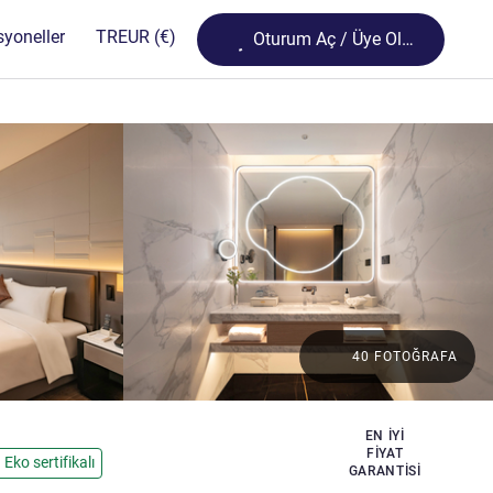
Loading...
syoneller
TR
EUR
(€)
Oturum Aç / Üye Olun
40 FOTOĞRAFA
EN IYI
z
FIYAT
Eko sertifikalı
GARANTISI