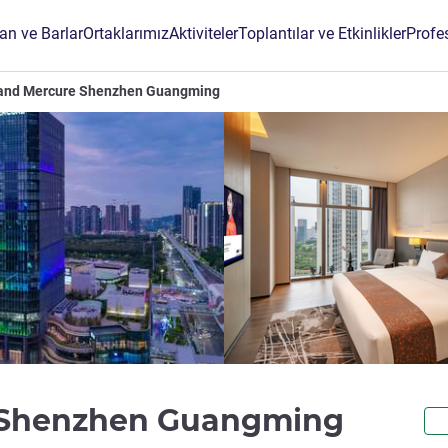
an ve Barlar
Ortaklarımız
Aktiviteler
Toplantılar ve Etkinlikler
Profe
and Mercure Shenzhen Guangming
5 yıldı
 Shenzhen Guangming