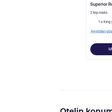
Superior R
2 kişi maks.
Şilte
1 x King 
Ayrıntıları gös
M
Sayfa
1
/
2
, Oda
Otelin konu