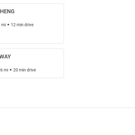
CHENG
6
mi
12
min
drive
HWAY
46
mi
20
min
drive