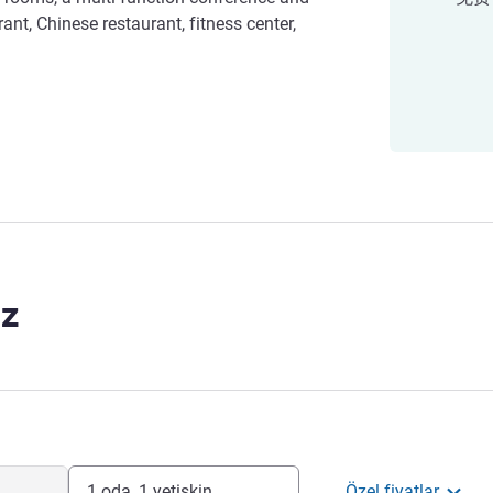
ant, Chinese restaurant, fitness center,
z
1 oda, 1 yetişkin
Özel fiyatlar