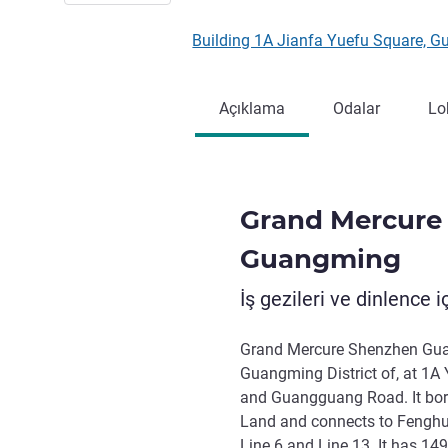
Building 1A Jianfa Yuefu Square, 
Açıklama
Odalar
Lo
Grand Mercure
Guangming
İş gezileri ve dinlence i
Grand Mercure Shenzhen Guan
Guangming District of, at 1
and Guangguang Road. It bo
Land and connects to Fengh
Line 6 and Line 13. It has 14