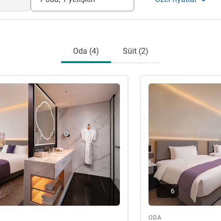
Oda (4)
Süit (2)
ter
Ayrıntıları göster
6
ODA