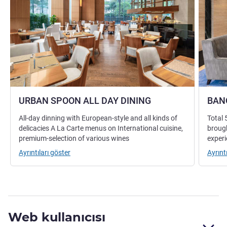
URBAN SPOON ALL DAY DINING
BAN
All-day dinning with European-style and all kinds of
Total 
delicacies A La Carte menus on International cuisine,
brough
premium-selection of various wines
exper
Ayrıntıları göster
Ayrınt
Web kullanıcısı