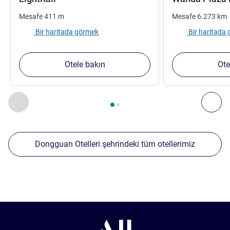
Mesafe
411
m
Mesafe
6.273
km
Bir haritada görmek
Bir haritada
Otele bakın
Ote
Sayfa
1
/
2
, Yakınlardaki diğer tesislerimiz 1 :, Yakınlardaki diğ
Önceki - Yakınlardaki diğer tesislerimiz
Sonr
Dongguan Otelleri şehrindeki tüm otellerimiz