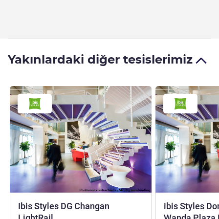
Yakınlardaki diğer tesislerimiz
Ibis Styles DG Changan
ibis Styles D
3 yıldız
LightRail
Wanda Plaza 