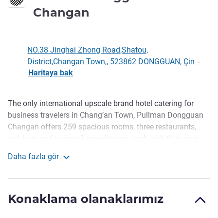
5 yıldız
Changan
NO.38 Jinghai Zhong Road,Shatou,
District,Changan Town,, 523862 DONGGUAN, Çin
-
Haritaya bak
The only international upscale brand hotel catering for
Açıklama
business travelers in Chang’an Town, Pullman Dongguan
Changan offers 259 spacious rooms, three restaurants,
two bars and a cigar & wine lounge, each with their own
style. The hotel boasts a 1,700 m² pillar-less grand
Daha fazla gör
ballroom and five meeting rooms. With its high-quality
Pullman Dongguan Changan
recreational facilities, the hotel provides business travelers
with an ideal space to combine performance and
Konaklama olanaklarımız
enjoyment.
Located at the heart of the Changan business park and