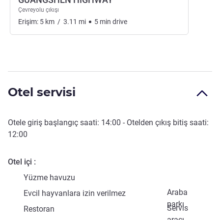
Çevreyolu çıkışı
Erişim:
5
km
/
3.11
mi
5
min
drive
Otel servisi
Otele giriş başlangıç saati:
14:00
- Otelden çıkış bitiş saati:
12:00
Otel içi
Yüzme havuzu
Araba
Evcil hayvanlara izin verilmez
parkı
Servis
Restoran
aracı