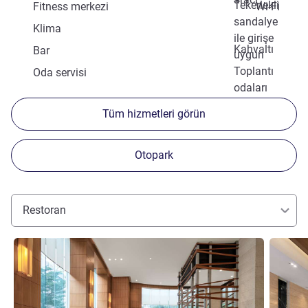
Tekerlekli
Fitness merkezi
Wi-Fi
sandalye
Klima
ile girişe
Kahvaltı
Bar
uygun
Toplantı
Oda servisi
odaları
Tüm hizmetleri görün
Otopark
Restoran
Ayrıntıları göster
Ayrıntılar