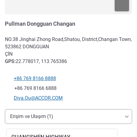
Pullman Dongguan Changan
NO.38 Jinghai Zhong Road,Shatou, District,Changan Town,
523862
DONGGUAN
ÇIN
GPS
:
22.778017, 113.765386
+86 769 8166 8888
Telefon
Faks
+86 769 8166 6888
İletişim için e-posta
Diva.Ou@ACCOR.COM
Erişim ve ulaşım
Erişim ve Ulaşım (1)
GUANGSHEN HIGHWAY