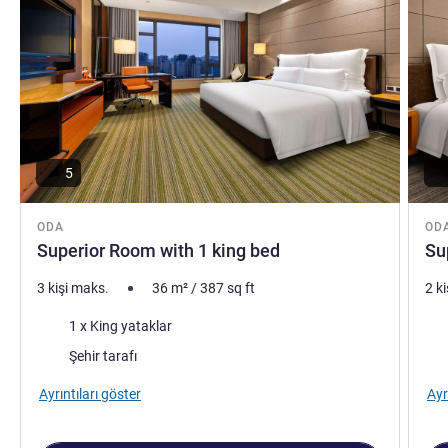
5
ODA
OD
Superior Room with 1 king bed
Su
3 kişi maks.
36
m²
/
387
sq ft
2 k
Şilte
Şilt
1 x King yataklar
Manzara:
Man
Şehir tarafı
Ayrıntıları göster
Ayr