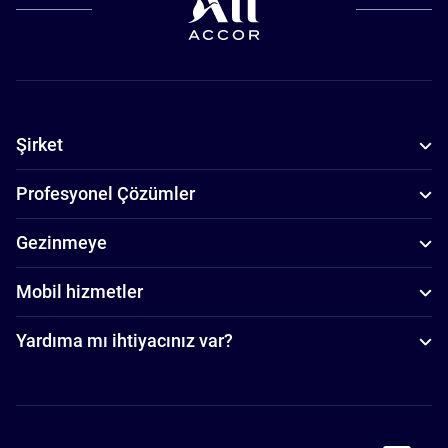
Şirket
Profesyonel Çözümler
Gezinmeye
Mobil hizmetler
Yardıma mı ihtiyacınız var?
Accor Facebook
Accor Instagram
Accor Twitter
Accor Pinterest
Accor Youtube
Accor Li