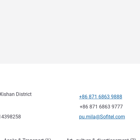
ishan District
+86 871 6863 9888
Téléphone
Fax
+86 871 6863 9777
Email de contact
014398258
pu.mila@Sofitel.com