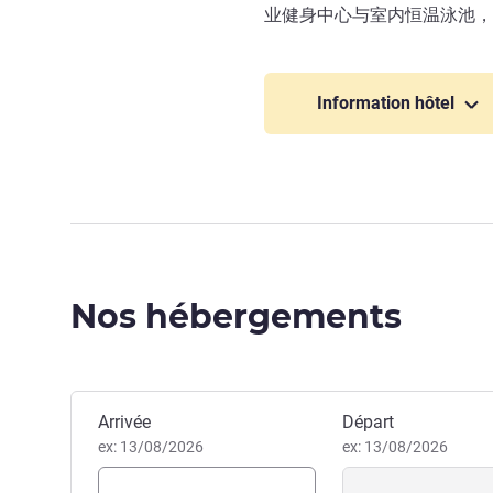
业健身中心与室内恒温泳池，
Information hôtel
Nos hébergements
Réserver cet hôtel
Arrivée
Départ
ex: 13/08/2026
ex: 13/08/2026