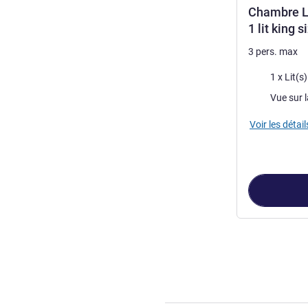
Chambre Lu
1 lit king s
3 pers. max
Literie
1 x Lit(s
Vues :
Vue sur la
Voir les détail
Page
1
sur
5
, Ch