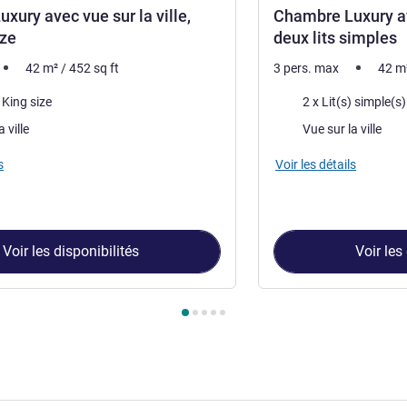
xury avec vue sur la ville,
Chambre Luxury ave
ize
deux lits simples
42
m²
/
452
sq ft
3 pers. max
42
m
Literie
) King size
2 x Lit(s) simple(s)
Vues :
 ville
Vue sur la ville
s
Voir les détails
Voir les disponibilités
Voir les
ambre 1 : Chambre Luxury avec vue sur la ville, 1 lit king size ,