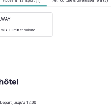
Accès & Transport (1)
Art , culture & divertissement (3)
LWAY
mi
10
min
en voiture
'hôtel
 Départ jusqu'à
12:00