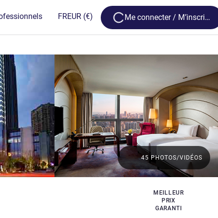
Loading...
ofessionnels
FR
EUR
(€)
Me connecter / M’inscrire
45 PHOTOS/VIDÉOS
MEILLEUR
PRIX
GARANTI