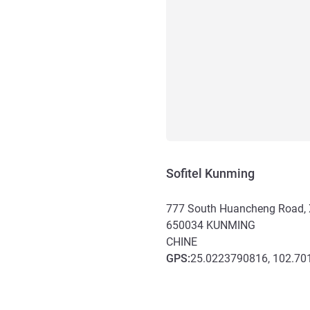
Sofitel Kunming
777 South Huancheng Road, X
650034
KUNMING
CHINE
GPS
:
25.0223790816, 102.7
Accès et transports