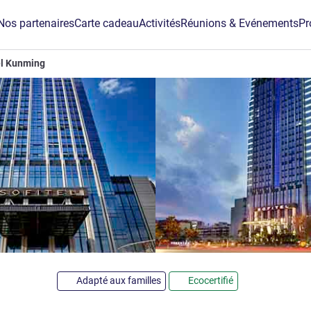
Nos partenaires
Carte cadeau
Activités
Réunions & Evénements
Pr
el Kunming
5 étoiles
g
Adapté aux familles
Ecocertifié