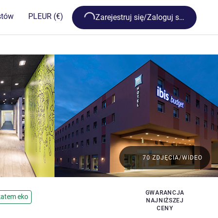
Loading...
stów
PL
EUR
(€)
Zarejestruj się/Zaloguj się
70 ZDJĘCIA/WIDEO
GWARANCJA
ikatem eko
NAJNIŻSZEJ
CENY