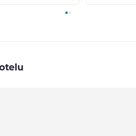
kój 1 : Triple Room with double bed (59x75 in. [150x190 cm]) a
otelu