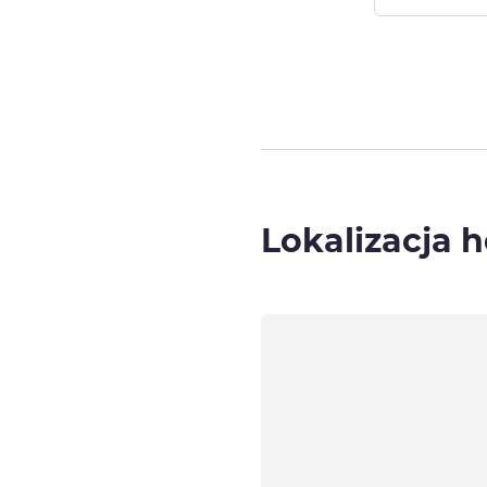
Strona
1
z
2
, Po
Lokalizacja h