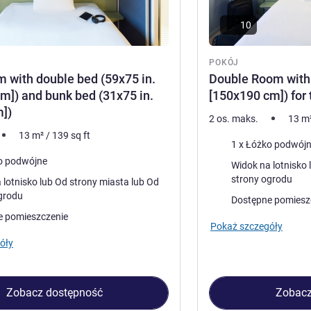
10
POKÓJ
m with double bed (59x75 in.
Double Room with 
m]) and bunk bed (31x75 in.
[150x190 cm]) for
])
2 os. maks.
13
m
13
m²
/
139
sq ft
Pościel
1 x Łóżko podwój
o podwójne
Widoki:
Widok na lotnisko lub Od strony miasta
strony ogrodu
lub Od strony miasta lub Od
grodu
Dostępne pomiesz
e pomieszczenie
Pokaż szczegóły
óły
Zobacz dostępność
Zobacz