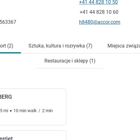
+41 44 828 10 50
Telefon
Faks
+41 44 828 10 60
Kontaktowy adres e-mail
.563367
h8480@accor.com
ort (2)
Sztuka, kultura i rozrywka (7)
Miejsca związa
Restauracje i sklepy (1)
BERG
.5
mi
10
min
walk
/
2
min
erriet