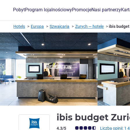
Pobyt
Program lojalnościowy
Promocje
Nasi partnerzy
Kar
Hotels
Europa
Szwajcaria
Zurych — hotele
ibis budget
ibis budget Zur
Ocena klientów (Ocena ALL)
4.3/5
Liczba opinii: 1 