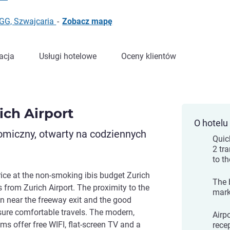
GG, Szwajcaria
-
Zobacz mapę
acja
Usługi hotelowe
Oceny klientów
ich Airport
O hotelu
nomiczny, otwarty na codziennych
Quic
2 tr
to th
ice at the non-smoking ibis budget Zurich
The b
ps from Zurich Airport. The proximity to the
mark
on near the freeway exit and the good
sure comfortable travels. The modern,
Airp
ms offer free WIFI, flat-screen TV and a
rece