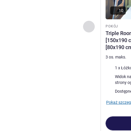
10
Poprzedni - Pokój
POKÓJ
Triple Roo
[150x190 c
[80x190 cm
3 os. maks.
Pościel
1 x Łóżk
Widoki:
Widok na lotnisko 
strony o
Dostępn
Pokaż szczeg