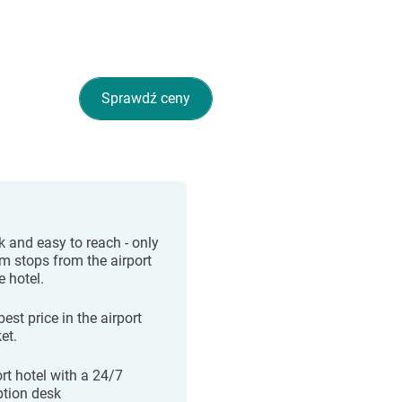
Sprawdź ceny
k and easy to reach - only
am stops from the airport
e hotel.
est price in the airport
et.
ort hotel with a 24/7
ption desk