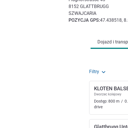
8152
GLATTBRUGG
SZWAJCARIA
POZYCJA
GPS
:
47.438518, 8
Dojazd i transport
Dojazd i transp
Filtry
KLOTEN BALS
Dworzec kolejowy
Dostęp:
800
m
/
0
drive
Glattbrugg Unt