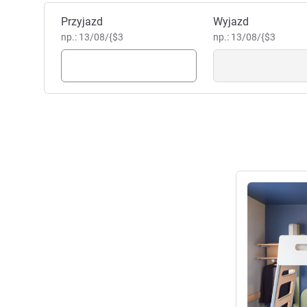
Zarezerwuj ten hotel
Przyjazd
Wyjazd
np.: 13/08/{$3
np.: 13/08/{$3
Pokaż szczeg