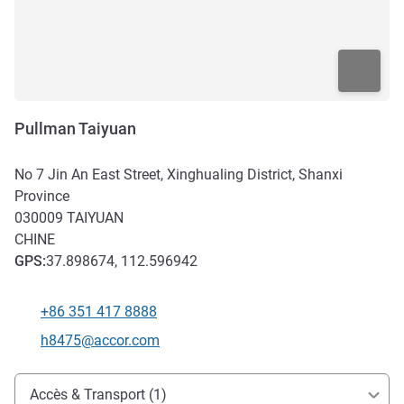
Pullman Taiyuan
No 7 Jin An East Street, Xinghualing District, Shanxi
Province
030009
TAIYUAN
CHINE
GPS
:
37.898674, 112.596942
+86 351 417 8888
Téléphone
Email de contact
h8475@accor.com
Accès et transports
Accès & Transport (1)