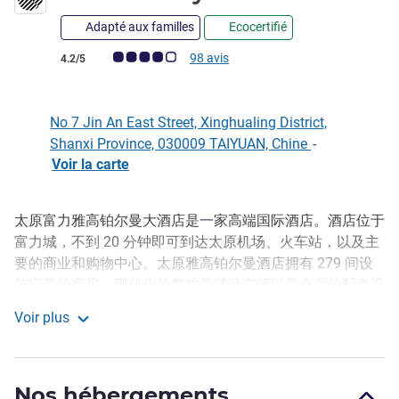
Adapté aux familles
Ecocertifié
Note Avis clients (Note ALL)
98 avis
4.2/5
No 7 Jin An East Street, Xinghualing District,
Shanxi Province, 030009 TAIYUAN, Chine
-
Voir la carte
太原富力雅高铂尔曼大酒店是一家高端国际酒店。酒店位于
Description
富力城，不到 20 分钟即可到达太原机场、火车站，以及主
要的商业和购物中心。太原雅高铂尔曼酒店拥有 279 间设
施完善的客房、现代化的餐饮及活动空间以及全面的配套设
施，是商务休闲两相宜的理想下榻之选。这里不仅是休憩之
Voir plus
所，更是相聚之地。
Pullman Taiyuan
À proximité des échangeurs autoroutiers de Zhangzitou et
Yangjiayu. Il ne faut que 2 heures pour se rendre en voiture
Nos hébergements