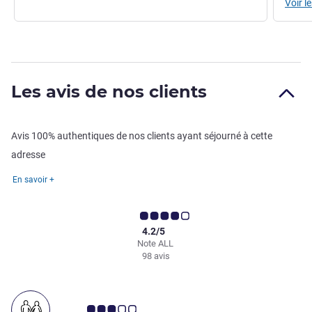
Voir le
Les avis de nos clients
Avis 100% authentiques de nos clients ayant séjourné à cette
adresse
En savoir +
4.2/5
Note ALL
98 avis
Note Avis clients 3.0/5