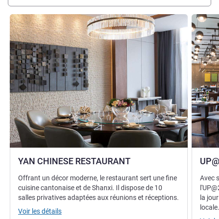
Voir les détails
Voir les d
YAN CHINESE RESTAURANT
UP@
Offrant un décor moderne, le restaurant sert une fine
Avec s
cuisine cantonaise et de Shanxi. Il dispose de 10
l'UP@2
salles privatives adaptées aux réunions et réceptions.
la jou
locale
Voir les détails