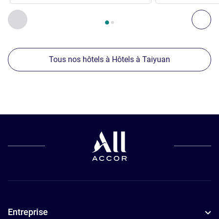
Page
1
sur
2
, Nos autres établissements à proximité 1 :, Nos 
Précédent - Nos autres établissements à proximité
Sui
Tous nos hôtels à Hôtels à Taiyuan
Entreprise