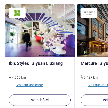
3 étoiles
Ibis Styles Taiyuan Liuxiang
Mercure Taiyu
À
4.365
km
À
5.427
km
Voir sur une carte
Voir sur une 
Voir l'hôtel
Voi