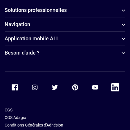
Solutions professionnelles
Navigation
Application mobile ALL
Besoin d'aide ?
Accor Facebook
Accor Instagram
Accor Twitter
Accor Pinterest
Accor Youtube
Accor Li
CGS
CGS Adagio
Conditions Générales d'Adhésion