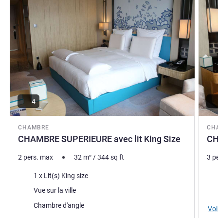
4
CHAMBRE
CH
CHAMBRE SUPERIEURE avec lit King Size
CH
2 pers. max
32
m²
/
344
sq ft
3 p
Literie
Lite
1 x Lit(s) King size
Vues :
Vue
Vue sur la ville
Assets :
Chambre d'angle
Voi