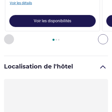
Voir les détails
Voir les disponibilités
Page
1
sur
3
, Chambre 1 : CHAMBRE SUPERIEURE avec lit Kin
Précédent - Chambre
Sui
Localisation de l'hôtel