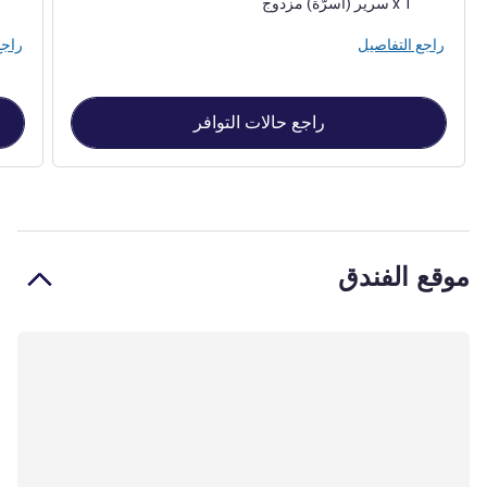
1 x سرير (أسرّة) مزدوج
راجع التفاصيل
راجع
راجع حالات التوافر
موقع الفندق