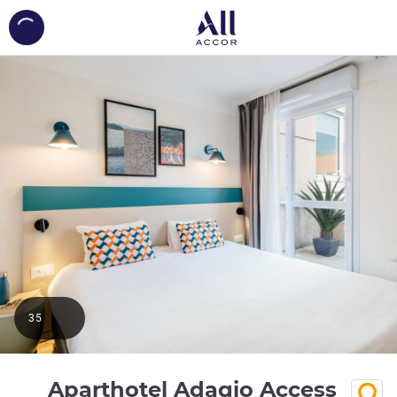
ing...
35
Aparthotel Adagio Access