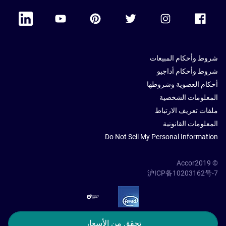
 Linkedin
Accor Youtube
Accor Pinterest
Accor Twitter
Accor Instagram
Accor Facebook
شروط وأحكام المبيعات
شروط وأحكام أداجيو
أحكام العضوية وشروطها
المعلومات الشخصية
ملفات تعريف الارتباط
المعلومات القانونية
Do Not Sell My Personal Information
© Accor2019
沪ICP备10203162号-7
SSL Secure – globalSign
تحقق من الأسعار