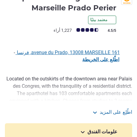
3 نجوم
Marseille Prado Perier
معتمد بيئيًا
ملاحظة أراء العملاء (رأي ALL)
1,227 أراء
4.5/5
161 avenue du Prado, 13008 MARSEILLE, فرنسا
-
اطّلع على الخريطة
Located on the outskirts of the downtown area near Palais
الوصف
des Congres, with the tranquility of a residential district.
The aparthotel has 103 comfortable apartments each
equipped with a kitchen. Choose from studios to 2 rooms
with AC. The practical aparthotel is well served by public
اطّلِع على المزيد
transport and has many facilities: indoor pool, guest
Aparthotel Adagio Access Marseille Prado Perier
laundry, WIFI. New hours: 7am-8pm weekdays, 8am-12pm-
2-8pm weekends
علومات الفندق