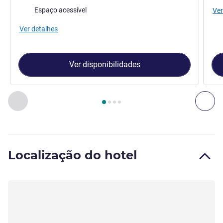
Espaço acessível
Ver
Ver detalhes
Ver disponibilidades
Página
1
de
4
, Quarto 1 : Quarto Superior - 1 Cama Dupla , Q
Anterior - Quarto
Seg
Localização do hotel