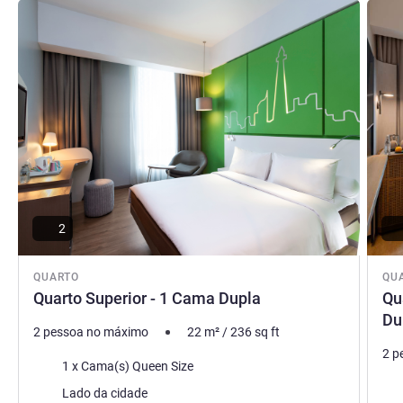
Ver detalhes
Ver de
2
QUARTO
QU
Quarto Superior - 1 Cama Dupla
Qu
Du
2 pessoa no máximo
22
m²
/
236
sq ft
2 p
Cama
1 x Cama(s) Queen Size
Vist
Vistas:
Lado da cidade