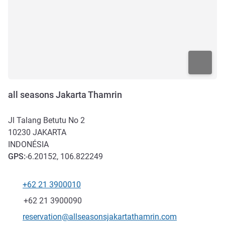
all seasons Jakarta Thamrin
Jl Talang Betutu No 2
10230
JAKARTA
INDONÉSIA
GPS
:
-6.20152, 106.822249
+62 21 3900010
Telefone
Fax
+62 21 3900090
E-mail de contacto
reservation@allseasonsjakartathamrin.com