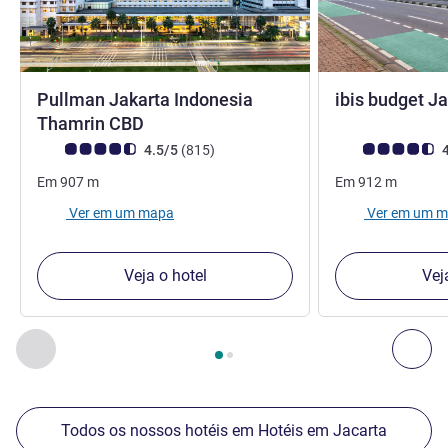
Pullman Jakarta Indonesia
ibis budget J
5 estrelas
Thamrin CBD
Nota clientes Avis (Classificação ALL)
comentários
Nota clientes Avi
4.5/5
(815
)
4
Em
907
m
Em
912
m
Ver em um mapa
Ver em um 
Veja o hotel
Vej
Página
1
de
2
, Os nossos outros estabelecimentos nas proxim
Anterior - Os nossos outros estabelecimentos nas proxim
Seg
Todos os nossos hotéis em Hotéis em Jacarta