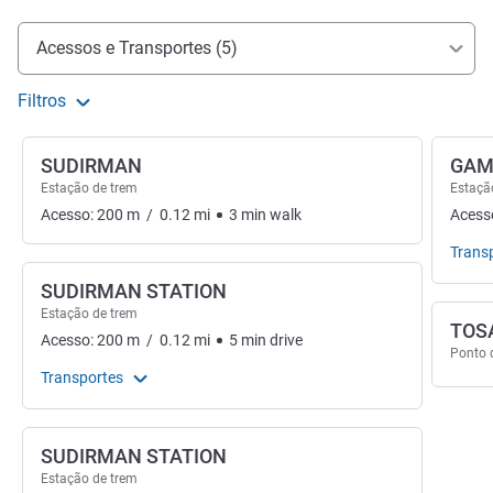
Acesso e transporte
Acessos e Transportes (5)
Filtros
SUDIRMAN
GAM
Estação de trem
Estaçã
Acesso:
200
m
/
0.12
mi
3
min
walk
Acess
Trans
SUDIRMAN STATION
Estação de trem
TOS
Acesso:
200
m
/
0.12
mi
5
min
drive
Ponto 
Transportes
SUDIRMAN STATION
Estação de trem