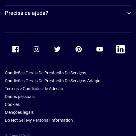
Precisa de ajuda?
Accor Facebook
Accor Instagram
Accor Twitter
Accor Pinterest
Accor Youtube
Accor Li
Condições Gerais De Prestação De Serviços
Condições Gerais De Prestação De Serviços Adagio
Termos e Condições de Adesão
Dados pessoais
Cookies
Menções legais
Do Not Sell My Personal Information
© Accor2019