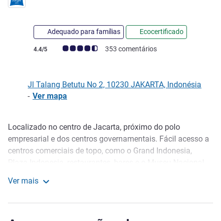
Adequado para famílias
Ecocertificado
Nota clientes Avis (Classificação ALL)
353 comentários
4.4/5
Jl Talang Betutu No 2, 10230 JAKARTA, Indonésia
-
Ver mapa
Localizado no centro de Jacarta, próximo do polo
Descrição
empresarial e dos centros governamentais. Fácil acesso a
centros comerciais de topo, como o Grand Indonesia,
Plaza Indonesia, restaurantes, bares e o Museu Nacional.
45 min. do Aeroporto Internacional Soekarno Hatta. A
Ver mais
poucos min. a pé do TransJakarta Bus, da estação
all seasons Jakarta Thamrin
ferroviária, estação ferroviária do aeroporto e da estação
MRT. 166 quartos, incluindo 10 Suites Junior, com vistas