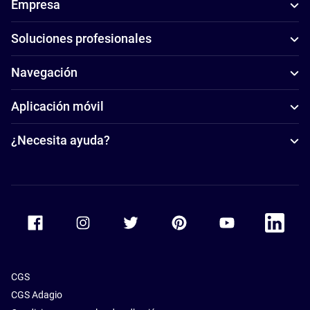
Empresa
Soluciones profesionales
Navegación
Aplicación móvil
¿Necesita ayuda?
Accor Facebook
Accor Instagram
Accor Twitter
Accor Pinterest
Accor Youtube
Accor Li
CGS
CGS Adagio