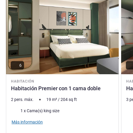
6
HABITACIÓN
HA
Habitación Premier con 1 cama doble
Ha
2 pers. máx.
19
m²
/
204
sq ft
3 p
Ropa de cama
Rop
1 x Cama(s) king size
Más información
Vie