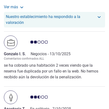
completo con ni que sea más peso en las mancuernas.
Ver más
Ubicación correcta cerca de Monza. En los alrededores hay
Más información sobre la valoración de Ricardo E. R.
sitios para comer como Aqua e Farina, Sushi All you can
Nuestro establecimiento ha respondido a la
eat (Romance, Oasis) están bastante bien (mencionó los
Nuestro hotel ha respondido a la valoración de Ric
valoración
que hemos probado). Especial gracias a Sara cual fue muy
amable, cordial y efectiva en su atención.
Nota de clientes de Avis 2.0/5
Gonzalo I. S.
Negocios -
13/10/2025
Comentarios confirmados ALL
se ha cobrado una habitación 2 veces viendo que la
reserva fue duplicada por un fallo en la web. No hemos
recibido aún la devolución de la penalización.
Nota de clientes de Avis 2.5/5
Anastasia T.
En solitario -
7/10/2025