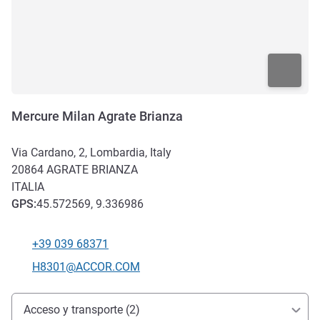
Mercure Milan Agrate Brianza
Via Cardano, 2, Lombardia, Italy
20864
AGRATE BRIANZA
ITALIA
GPS
:
45.572569, 9.336986
+39 039 68371
Teléfono
Correo electrónico de contacto
H8301@ACCOR.COM
Acceso y transporte
Acceso y transporte (2)