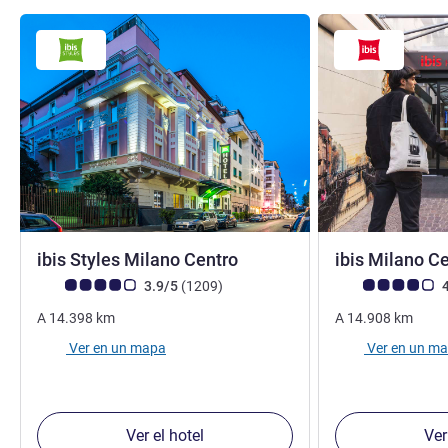
3 estrellas
ibis Styles Milano Centro
ibis Milano C
Nota de clientes de Avis (Clasificación de ALL)
opiniones
Nota de clientes d
3.9/5
(1209
)
4
A
14.398
km
A
14.908
km
Ver en un mapa
Ver en un m
Ver el hotel
Ver