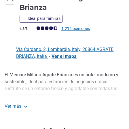
4 estrellas
Brianza
Ideal para familias
Nota de clientes de Avis (Clasificación de ALL)
1.214 opiniones
4.5/5
Via Cardano, 2, Lombardia, Italy, 20864 AGRATE
BRIANZA, Italia
-
Ver el mapa
El Mercure Milano Agrate Brianza es un hotel moderno y
Descripción
sostenible, ideal para estancias de negocios u ocio.
Disfrute de un entorno fresco y agradable con todas las
comodidades. Gimnasio, restaurante, bistró y un amplio
aparcamiento con puntos de carga. Nuestras 154
Ver más
habitaciones, espaciosas y acogedoras, cuentan con
Mercure Milan Agrate Brianza
camas con colchones de calidad, TV de 55", WIFI, minibar,
caja fuerte y productos de tocador.