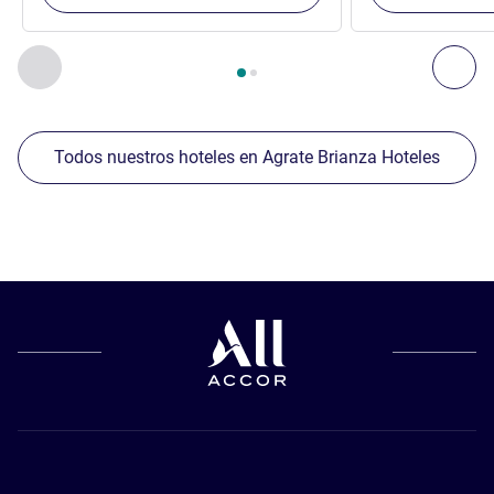
Página
1
de
2
, Nuestros establecimientos cercanos 1 :, Nuest
Anterior - Nuestros establecimientos cercanos
Sig
Todos nuestros hoteles en Agrate Brianza Hoteles