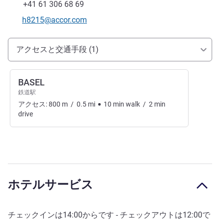
ファックス
+41 61 306 68 69
Eメール
h8215@accor.com
アクセスと交通機関
アクセスと交通手段 (1)
BASEL
鉄道駅
アクセス:
800
m
/
0.5
mi
10
min
walk
/
2
min
drive
ホテルサービス
チェックインは
14:00
からです - チェックアウトは
12:00
で