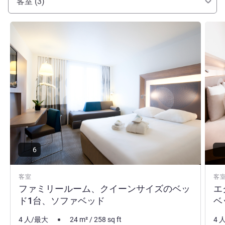
客室 (3)
合はご利用いただけませんのでご注意ください。
Arnaud Tourin ホテル経営
詳細を表示
詳細
6
客室
客
ファミリールーム、クイーンサイズのベッ
エ
ド1台、ソファベッド
ベ
4 人/最大
24
m²
/
258
sq ft
4 