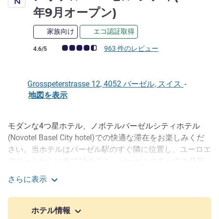
4 つ星
年9月オープン)
家族向け
エコ認証取得
お客さまの声 (確認済みレビュー アコーホテルズ)
963 件のレビュー
4.6/5
Grosspeterstrasse 12, 4052 バーゼル, スイス
-
地図を表示
モダンな4つ星ホテル、ノボテルバーゼルシティホテル
説明
(Novotel Basel City hotel)での快適な滞在をお楽しみくだ
さい。当ホテルはバーゼル駅のすぐ隣に位置し、ユーロエ
アポートからは車で15分です。バーゼルのすべての見所
は徒歩圏内にあり、エキシビジョンセンターには路面電車
さらに表示
でわずか11分で行くことができます。無料のWi-Fiと7室の
ノボテル バーゼル シティ(2014年9月オープン)
ミーティングルームを備えており、出張のお客さまに最適
です。レストラン「ライフスタイルグルメバー」では「国
ホテル情報