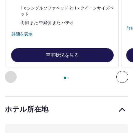
寝具
寝
1 x シングルソファベッド と 1 x クイーンサイズベ
ッド
ビュ
ビュー:
街側 また 中庭側 また パテオ
詳
詳細を表示
空室状況を見る
2
ページ中
1
ページ
, 客室 1 : ファミリールーム、クイー
前に戻る - 客室
次へ
ホテル所在地