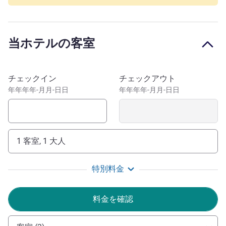
内3地域」の特別料理を提供しています。ノボテルのファ
ミリール ームは、お子様2名様まで無料で宿泊できます。
オンラインでお得なベストレート保証をご利用いただけま
当ホテルの客室
す。バーゼルの中心部に位置する、モダンな4つ星のホテ
ルノボテルで皆様のお越しをお待ちしております。 トラ
ムの「グロースペター通り」停留所 (ホテルから30m)か
このホテルを予約
チェックイン
チェックアウト
ら、スイス文化首都のマーケットスクエアおよび中心部ま
年年年年-月月-日日
年年年年-月月-日日
で11分です。さまざまな観光やショッピング、ライン川
でのリラクゼーションをお楽しみいただけます。
バーゼルは、ヨーロッパの中心部に位置する国際的な文化
都市であり、見本市都市でもあります。歴史的な旧市街、
1 客室, 1 大人
有名な美術館、ライン川、そして近代建築を探索しましょ
う。ビジネスおよびレジャーのお客さまに最適な、多目的
特別料金
なご滞在先です。
お客様各位、ノボテルのスタッフ一同、皆様をお迎えす
料金を確認
るのを楽しみにしております。駐車場のスペースには限り
がございます。駐車場の事前予約はできません。満車の場