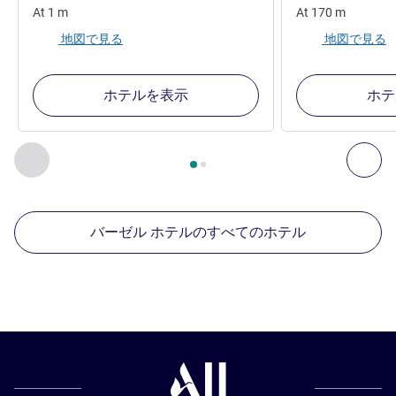
At
1
m
At
170
m
地図で見る
地図で見る
ホテルを表示
ホテ
2
ページ中
1
ページ
, 周辺の他の施設 1 :, 周辺の他の施設 2 :,
前に戻る - 周辺の他の施設
次へ
バーゼル ホテルのすべてのホテル