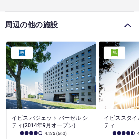
周辺の他の施設
イビス バジェット バーゼル シ
イビススタイル
1 つ星
3 つ星
ティ(2014年9月オープン)
ティ
お客さまの声 (確認済みレビュー アコーホテルズ)
件のレビュー
お客さまの声 (確
4.2/5
(660
)
4