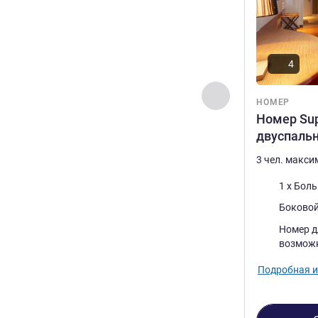
4
Назад - Номер
НОМЕР
Номер Sup
двуспаль
3 чел. макс
Постель
1 x Бол
Виды:
Боковой
Номер д
возмож
Подробная 