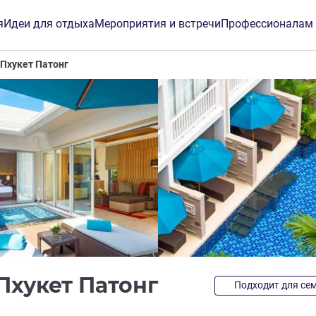
я
Идеи для отдыха
Мероприятия и встречи
Профессионалам
 Пхукет Патонг
5 звезды
Пхукет Патонг
Подходит для се