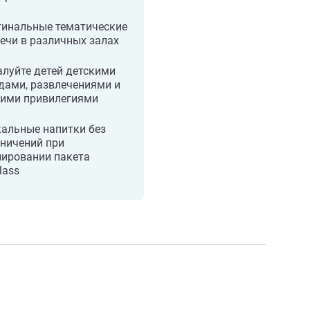
гинальные тематические
ечи в различных залах
луйте детей детскими
дами, развлечениями и
гими привилегиями
альные напитки без
ничений при
нировании пакета
lass