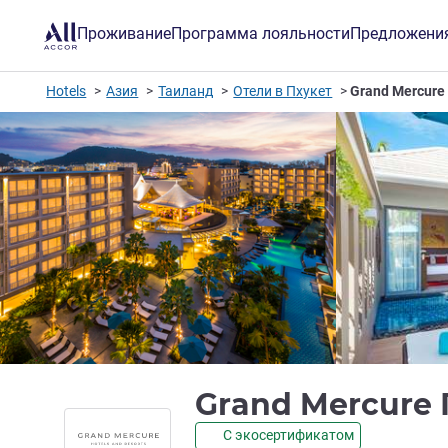
Проживание
Программа лояльности
Предложени
Hotels
Азия
Таиланд
Отели в Пхукет
Grand Mercure
Grand Mercure 
С экосертификатом