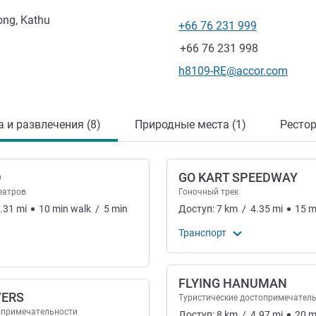
tong, Kathu
+66 76 231 999
Телефон
Факс
+66 76 231 998
Контактный адрес электр
h8109-RE@accor.com
а и развлечения (8)
Природные места (1)
Рестор
D
GO KART SPEEDWAY
еатров
Гоночный трек
.31
mi
10
min
walk
/
5
min
Доступ:
7
km
/
4.35
mi
15
m
Транспорт
FLYING HANUMAN
VERS
Туристические достопримечател
льтура и развлечения
опримечательности
Доступ:
8
km
/
4.97
mi
20
m