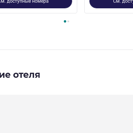
См. доступные номера
См. дос
2
, Номер 1 : Номер Superior с 1 большой двуспальной крова
ие отеля