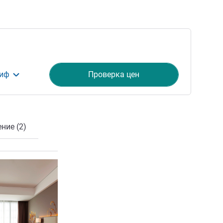
риф
Проверка цен
ние (2)
ия
Подробная информация