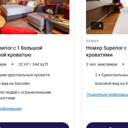
4
НОМЕР
erior с 1 большой
Номер Superior 
ной кроватью
кроватями
имум
32
m²
/
344
sq ft
3 чел. максимум
Постель
ьшие двуспальные кровати
2 x Односпальны
Виды:
 вид на бассейн
Боковой вид на 
ля людей с ограниченными
Подробная информац
ностями
информация