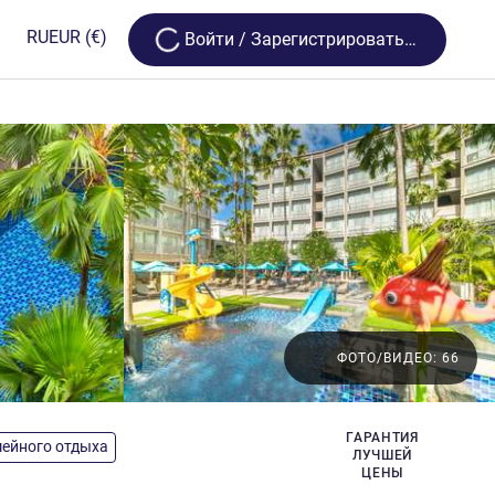
Loading...
RU
EUR
(€)
Bойти / Зарегистрироваться
ФОТО/ВИДЕО: 66
ГАРАНТИЯ
мейного отдыха
ЛУЧШЕЙ
ЦЕНЫ