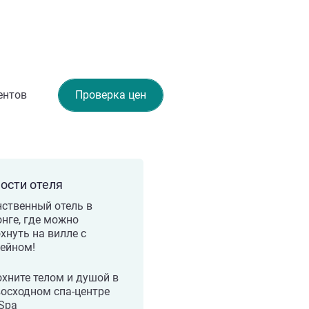
ентов
Проверка цен
ости отеля
ственный отель в
нге, где можно
хнуть на вилле с
ейном!
хните телом и душой в
осходном спа-центре
Spa