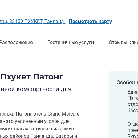
инг ALL)
 Kathu, 83150 ПХУКЕТ, Таиланд
-
Посмотреть карту
Расположение
Гостиничные услуги
Отзывы кли
 Пхукет Патонг
Особенн
енной комфортности для
Един
Пато
отдо
басс
пляжа Патонг отель Grand Mercure
as - это уединенный уголок для
Отдо
льких шагах от одного из самых
прев
ных районов Таиланда. Базары и
Ryn 