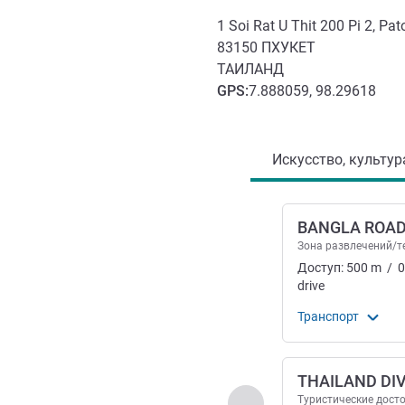
1 Soi Rat U Thit 200 Pi 2, Pa
83150
ПХУКЕТ
ТАИЛАНД
GPS
:
7.888059, 98.29618
Доступ и транспорт
Искусство, культур
BANGLA ROA
Зона развлечений/т
Доступ:
500
m
/
0
drive
Транспорт
THAILAND DI
Назад - Искусство, ку
Туристические дост