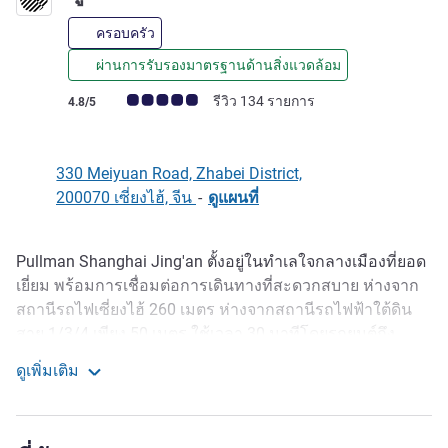
ครอบครัว
ผ่านการรับรองมาตรฐานด้านสิ่งแวดล้อม
คะแนนความคิดเห็นจากแขก (เรทติ้งบน ALL)
รีวิว 134 รายการ
4.8/5
330 Meiyuan Road, Zhabei District,
200070 เซี่ยงไฮ้, จีน
-
ดูแผนที่
Pullman Shanghai Jing'an ตั้งอยู่ในทำเลใจกลางเมืองที่ยอด
รายละเอียด
เยี่ยม พร้อมการเชื่อมต่อการเดินทางที่สะดวกสบาย ห่างจาก
สถานีรถไฟเซี่ยงไฮ้ 260 เมตร ห่างจากสถานีรถไฟฟ้าใต้ดิน
สาย 1/3/4 เพียง 50 เมตร ใช้เวลา 30 นาทีโดยรถยนต์ถึง
สนามบินนานาชาติหงเฉียว และ 45 นาทีโดยรถยนต์ถึงสนาม
ดูเพิ่มเติม
บินนานาชาติผู่ตง มีห้องพักทันสมัย และแขกสามารถผ่อน
พูลแมน เซี่ยงไฮ้ จิ้งอัน
คลายที่เลานจ์หรู บาร์ และร้านอาหาร เพลิดเพลินกับสระว่าย
น้ำ หรือออกกำลังกายในศูนย์ฟิตเนส