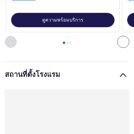
ดูความพร้อมบริการ
หน้า
1
จาก
3
, ห้องพัก 1 : ห้องคลาสสิก 1 เตียงคิงไซส์ ห้องมุม , ห้
ก่อนหน้า - ห้องพัก
ถัดไ
สถานที่ตั้งโรงแรม