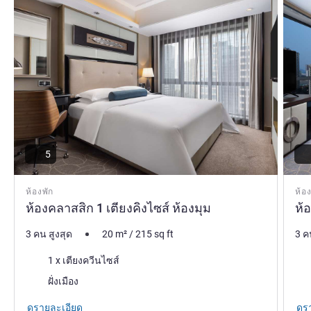
5
ห้องพัก
ห้อง
ห้องคลาสสิก 1 เตียงคิงไซส์ ห้องมุม
ห้อ
3 คน สูงสุด
20
m²
/
215
sq ft
3 ค
เครื่องนอน
เคร
1 x เตียงควีนไซส์
วิว:
วิว:
ฝั่งเมือง
ดูรายละเอียด
ดูร