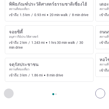
พิพิธภัณฑ์ประวัติศาสตร์ธรรมชาติเซี่ยงไฮ้
เดอะ
สถานที่ท่องเที่ยว
สถานที่
เข้าถึง:
1.5
km
/
0.93
mi
20
min
walk
/
8
min
drive
เข้าถึง
จอยซิตี้
ถนน
อนุสาวรีย์ประวัติศาสตร์
สถานที่
เข้าถึง:
2
km
/
1.243
mi
1
hrs
30
min
walk
/
30
เข้าถึง
min
drive
หอไข
จตุรัสประชาชน
สถานที่
สถานที่ท่องเที่ยว
เข้าถึง
เข้าถึง:
3
km
/
1.86
mi
8
min
drive
หน้า
1
จาก
2
, ศิลปะ วัฒนธรรม และความบันเทิง 1 :, ศิลปะ วั
ก่อนหน้า - ศิลปะ วัฒนธรรม และความบันเทิง
ถัด