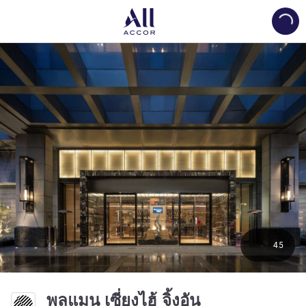
Load
45
5 ดาว
พูลแมน เซี่ยงไฮ้ จิ้งอัน