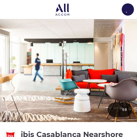
Load
68
3 es
ibis Casablanca Nearshore