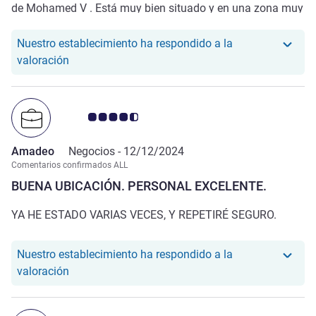
de Mohamed V . Está muy bien situado y en una zona muy
tranquila. Lo que apreciamos es el parking situado en la
entrada. y de fácil acceso.
Nuestro establecimiento ha respondido a la
Nuestro hotel ha respondido a la valoración de F
valoración
Nota de clientes de Avis 4.5/5
Amadeo
Negocios -
12/12/2024
Comentarios confirmados ALL
BUENA UBICACIÓN. PERSONAL EXCELENTE.
YA HE ESTADO VARIAS VECES, Y REPETIRÉ SEGURO.
Nuestro establecimiento ha respondido a la
Nuestro hotel ha respondido a la valoración de 
valoración