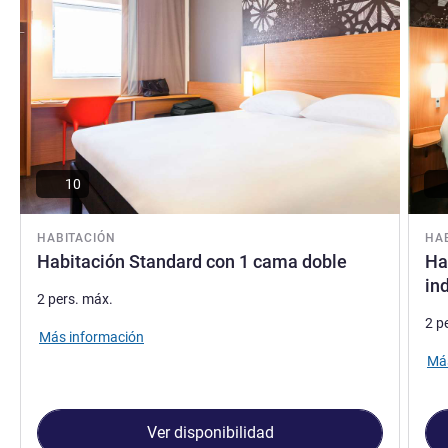
10
HABITACIÓN
HA
Habitación Standard con 1 cama doble
Ha
in
2 pers. máx.
2 p
Más información
Más
Ver disponibilidad