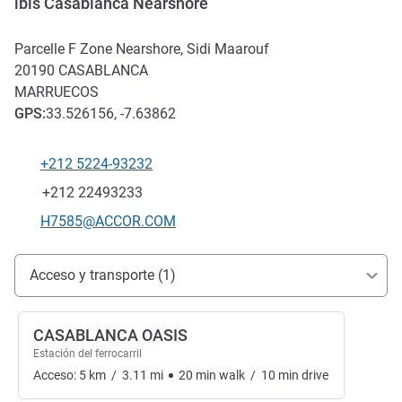
ibis Casablanca Nearshore
Parcelle F Zone Nearshore, Sidi Maarouf
20190
CASABLANCA
MARRUECOS
GPS
:
33.526156, -7.63862
+212 5224-93232
Teléfono
Fax
+212 22493233
Correo electrónico de contacto
H7585@ACCOR.COM
Acceso y transporte
Acceso y transporte (1)
CASABLANCA OASIS
Estación del ferrocarril
Acceso:
5
km
/
3.11
mi
20
min
walk
/
10
min
drive