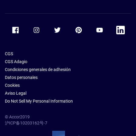
Accor Facebook
Accor Instagram
Accor Twitter
Accor Pinterest
Accor Youtube
Accor Li
CGS
CGS Adagio
Condiciones generales de adhesión
Datos personales
Cookies
Aviso Legal
Do Not Sell My Personal Information
© Accor2019
沪ICP备10203162号-7
SSL Secure – globalSign