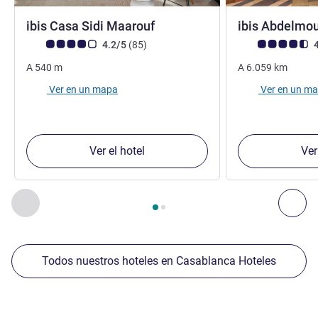
3 estrellas
ibis Casa Sidi Maarouf
ibis Abdelm
Nota de clientes de Avis (Clasificación de ALL)
opiniones
Nota de clientes d
4.2/5
(85
)
4
A
540
m
A
6.059
km
Ver en un mapa
Ver en un m
Ver el hotel
Ver
Página
1
de
2
, Nuestros establecimientos cercanos 1 :, Nuest
Anterior - Nuestros establecimientos cercanos
Sig
Todos nuestros hoteles en Casablanca Hoteles