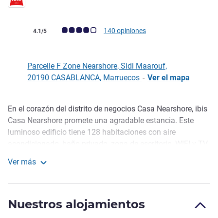
Nota de clientes de Avis (Clasificación de ALL)
140 opiniones
4.1/5
Parcelle F Zone Nearshore, Sidi Maarouf,
20190 CASABLANCA, Marruecos
-
Ver el mapa
En el corazón del distrito de negocios Casa Nearshore, ibis
Descripción
Casa Nearshore promete una agradable estancia. Este
luminoso edificio tiene 128 habitaciones con aire
acondicionado, baño privado, zona de escritorio, WIFI y TV
de pantalla plana. Los huéspedes pueden relajarse en las
Ver más
terrazas, el bar o el restaurante, con platos wok y desayuno
ibis Casablanca Nearshore
tipo bufé. También ofrece 2 aparcamientos privados y un
centro de negocios autoservicio para su comodidad.
Nuestros alojamientos
Es práctico para viajes de negocios a Casa Nearshore Park