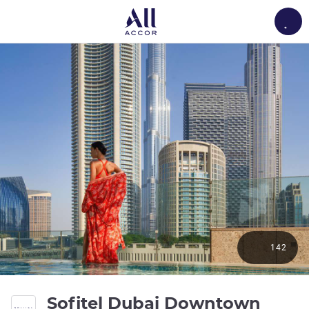
Load
142
5성
Sofitel Dubai Downtown