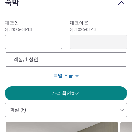
숙박
Sofitel Dubai Downtown offers exceptional 5 star
experiences in Dubai for business, leisure and exploration
within the New and Old Dubai. Welcome to the finer side of
이 호텔 예약하기
체크인
체크아웃
sophistication where refined European heritage blends with
예: 2026-08-13
예: 2026-08-13
Dubai culture and elegance. Enjoy your stay in the heart of
Dubai Downtown, only minutes from Dubai Mall and Burj
Khalifa. Sample the best flavours in the some of the best
restaurants in Downtown Dubai and enjoy the special
1 객실, 1 성인
atmosphere at our bars and lounges.
Dubai is a unique destination that is both a dynamic
특별 요금
business centre and a tourist paradise. Apart from being
home to World's tallest building Burj Khalifa & largest man
가격 확인하기
made Islands Palm Jumeirah, Dubai is also the financial
hub of the Middle East.
객실 (8)
Welcome to Sofitel Dubai Downtown, where French zest
meets local charm. Our passion for heartfelt and
세부 정보 보기
세부 
committed luxury turns each experience into an ode to the