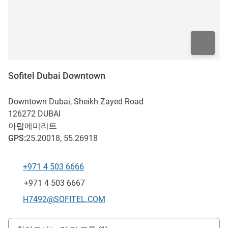
Sofitel Dubai Downtown
Downtown Dubai, Sheikh Zayed Road
126272
DUBAI
아랍에미리트
GPS
:
25.20018, 55.26918
+971 4 503 6666
전화
팩스
+971 4 503 6667
E-mail
H7492@SOFITEL.COM
호텔 접근 및 교통