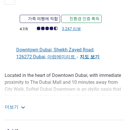
가족 여행에 적합
친환경 인증 획득
고객 평점 (ALL 평가)
3,247 리뷰
4.7/5
Downtown Dubai, Sheikh Zayed Road,
126272 Dubai, 아랍에미리트
-
지도 보기
Located in the heart of Downtown Dubai, with immediate
호텔설명
proximity to The Dubai Mall and 10 minutes away from
City Walk, Sofitel Dubai Downtown is an idyllic oasis that
blends urban sophistication with refined luxury, features
air-conditioned rooms and free private parking. The rooms
더보기
come with a flat-screen TV with satellite channels. Certain
Sofitel Dubai Downtown
rooms include a sitting area where you can relax. Every
room is equipped with a private bathroom.