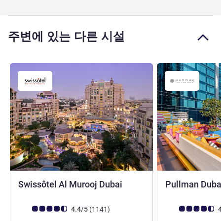
주변에 있는 다른 시설
5성
Swissôtel Al Murooj Dubai
Pullman Duba
고객 평점 (ALL 평가)
리뷰
고객 평점 (ALL 평
4.4/5
(1141
)
4