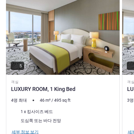
art de vivre. Indulge in Burj Khalifa views and discover
iconic landmarks just steps away.
Mohamed Hawwam 호텔 관리
5
객실
객
LUXURY ROOM, 1 King Bed
LU
4명 최대
46
m²
/
495
sq ft
3명
침구
침
1 x 킹사이즈 베드
전망:
전망
도심쪽 또는 바다 전망
세부 정보 보기
세