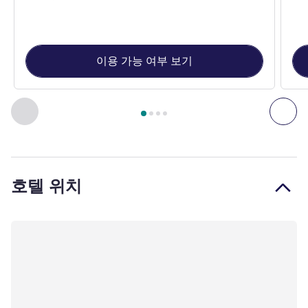
이용 가능 여부 보기
4
/
1
페이지
, 객실 1 : LUXURY ROOM, 1 King Bed , 객실 2 : LUX
이전 - 객실
다음
호텔 위치