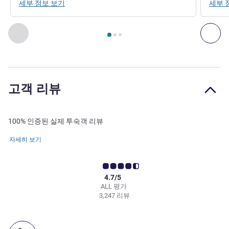
세부 정보 보기
세부 
3
/
1
페이지
, 레스토랑 1 : LA PATISSERIE , 레스토랑 2 : Club Mil
이전 - 레스토랑
다음
고객 리뷰
100% 인증된 실제 투숙객 리뷰
자세히 보기
4.7/5
ALL 평가
3,247 리뷰