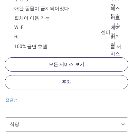
장
애완 동물이 금지되어있다
레스
토랑
휠체어 이용 가능
피트
니스
Wi-Fi
에어
센터
컨
바
회의
실
100% 금연 호텔
룸 서
비스
모든 서비스 보기
주차
접근성
식당