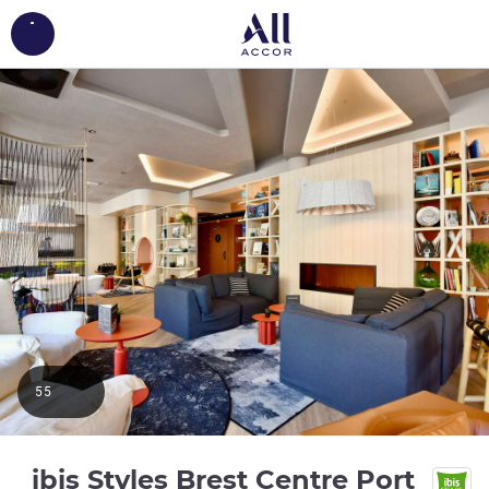
ing...
55
3 نجوم
ibis Styles Brest Centre Port