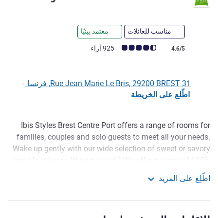
مناسب للعائلات
معتمد بيئيًا
ملاحظة أراء العملاء (رأي ALL)
925 أراء
4.6/5
31 Rue Jean Marie Le Bris, 29200 BREST, فرنسا
-
اطّلع على الخريطة
Ibis Styles Brest Centre Port offers a range of rooms for
الوصف
families, couples and solo guests to meet all your needs.
Wake up gently with our wide selection of sweet or savory
breakfast items. Want a snack? We offer a range of 100%
Breton dishes in jars available 24 hours a day. The hotel
اطّلِع على المزيد
bar offers a wide selection of drinks for guests of all ages.
ibis Styles Brest Centre Port
The ibis Styles Brest Port hotel is ideal for visiting Brest,
the Ateliers des Capucins via the famous cable car, the