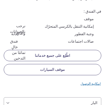
في الفندق
موقف
نرحب
إمكانية التنقل بالكرسي المتحرّك
بالحيوانات
وافاي
وجبة الفطور
حانة
صالات اجتماعات
فندق
خالٍ
تمامًا من
اطّلِع على جميع خدماتنا
التدخين
موقف السيارات
إمكانية الوصول
البار