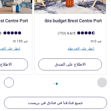
2 نجمة
st Centre Port
ibis budget Brest Centre Port
ملاحظة أراء العملاء (رأي ALL)
أراء
ملاحظة أراء العملاء (رأي
4.8/5
)
(753
4.6/5
عند
0
m
عند
159
m
انظر على الخريطة
انظر على الخريطة
الاطلاع على الفندق
الاطلاع
الصفحة
1
من
2
, منشآتنا الأخرى القريبة 1 :, منشآتنا الأخرى القريبة 2 :, منشآتنا الأخرى القريبة 3 :, منشآتنا الأخرى القريبة 4 :
السابق - منشآتنا الأخرى القريبة
التال
جميع فنادقنا في فنادق في بريست