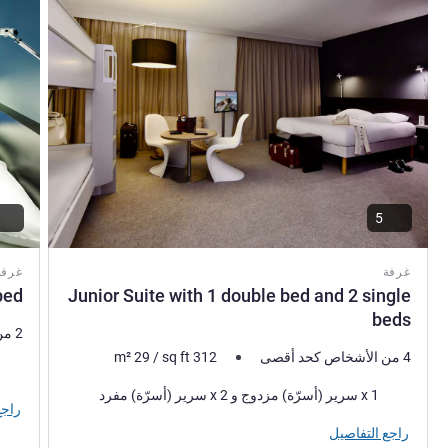
5
غرفة
غرفة
bed
Junior Suite with 1 double bed and 2 single
beds
2 من الأشخاص كحد أقصى
4 من الأشخاص كحد أقصى
312
sq ft
/
29
m²
فرش 
فرش السرير
1 x سرير (أسرّة) مزدوج و 2 x سرير (أسرّة) مفرد
راجع
راجع التفاصيل