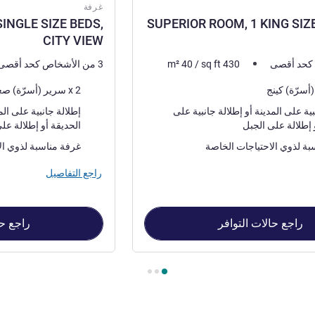
غرفة
INGLE SIZE BEDS,
SUPERIOR ROOM, 1 KING SIZE
CITY VIEW
430
sq ft
/
40
m²
3 من الأشخاص كحد أقصى
فرش السرير
2 x سرير (أسرّة) صغير
المناظر:
إطلالة جانبية على المدينة أو إطلالة جانبية على
بل
الحديقة أو إطلالة على الجبل
بة لذوي الاحتياجات الخاصة
غرفة مناسبة لذوي ال
راجع التفاصيل
راجع حالات التوافر
راجع حا
SUPERIOR ROOM , غرفة 2 : SUPERIOR ROOM, 2 SINGLE SIZE BEDS, CITY VIEW