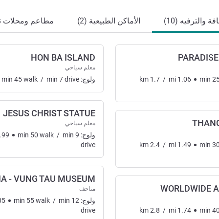
ة والترفيه (10)
الأماكن الطبيعية (2)
مطاعم ومحلات تجا
HON BA ISLAND
PARADISE
معلم سياحي
2
min
1.06
mi
/
1.7
km
ولوج:
drive
7
min
/
walk
45
min
JESUS CHRIST STATUE
THANG
معلم سياحي
رفيه
ولوج:
9
min
/
walk
50
min
.99
drive
km
2.4
/
mi
1.49
min
3
IA - VUNG TAU MUSEUM
WORLDWIDE 
متاحف
ولوج:
12
min
/
walk
55
min
05
drive
km
2.8
/
mi
1.74
min
4