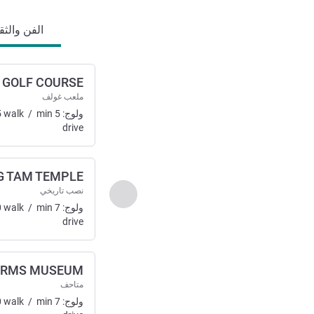
الفن والثقاف
 GOLF COURSE
ملعب غولف
ولوج:
5
min
/
walk
5
drive
 TAM TEMPLE
نصب تاريخي
السابق - الفن والثقافة والت
ولوج:
7
min
/
walk
0
drive
ARMS MUSEUM
متاحف
ولوج:
7
min
/
walk
0