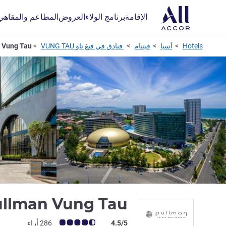
الإقامة
برنامج الولاء
العروض
المطاعم والمقاهي
Hotels
آسيا
فيتنام
فنادق في فنغ تاو VUNG TAU
 Vung Tau
llman Vung Tau
ملاحظة أراء العملاء (رأي ALL)
4.5/5
286 أراء