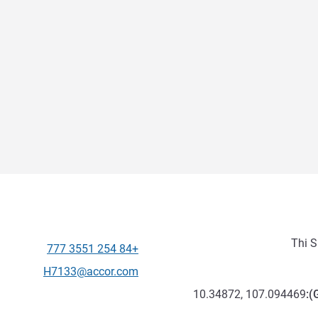
+84 254 3551 777
الهاتف
تواصل معنا عبر البريد الإلكترون
H7133@accor.com
10.34872, 107.094469
):