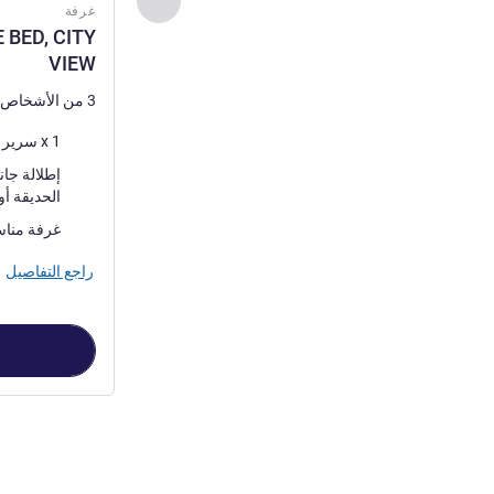
غرفة
 BED, CITY
VIEW
3 من الأشخاص كحد أقصى
فرش السرير
1 x سرير (أسرّة) كينج
المناظر:
الحديقة أو إطلالة على الج
غرفة مناس
راجع التفاصيل
الصفحة
1
من
3
, غرفة 1 : , 1 KING SIZE BED, CITY VIEW