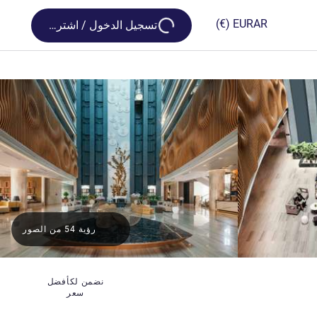
Loading...
(€)
EUR
AR
تسجيل الدخول / اشترك
رؤية 54 من الصور
نضمن لكأفضل
سعر