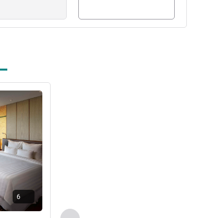
راجع التفاصيل
6
السابق - غرفة