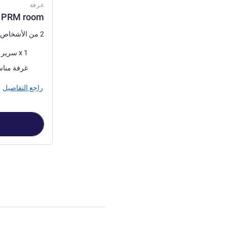
غرفة
d PRM room
2 من الأشخاص كحد أقصى
فرش السرير
1 x سرير (أسرّة) مزدوج
غرفة مناس
راجع التفاصيل
الصفحة
1
من
2
, غرفة 1 : andard PRM room