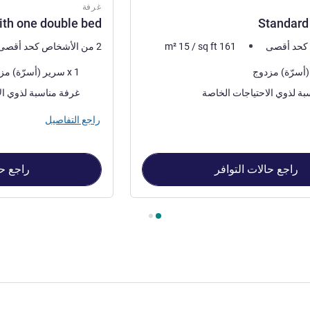
غرفة
ith one double bed
Standar
161
sq ft
/
15
m²
2 من الأشخاص كحد أقصى
فرش السرير
1 x سرير (أسرّة) مزدوج
بة لذوي الاحتياجات الخاصة
غرفة مناسبة لذوي ال
راجع التفاصيل
راجع حالات التوافر
راجع حا
St , غرفة 2 : Standard room with one double bed