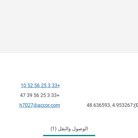
+33 3 25 56 52 10
الهاتف
فاكس
+33 3 25 56 39 47
تواصل معنا عبر البريد الإلكترون
h7027@accor.com
48.636593, 4.953267
):
الوصول والنقل (1)