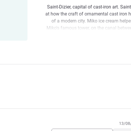
Saint-Dizier, capital of cast-iron art. Sain
at how the craft of ornamental cast iron
of a modern city. Miko ice cream helpe
Miko's famous tower, on the canal bet
now houses a multiplex cinema. An e
The entire ibis Styles Saint-Dizier team 
getaway for two, benefit from our ideal 
your batteries on the sho