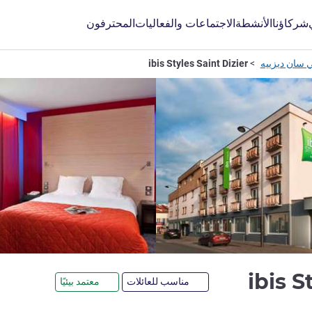
شركاؤنا
الأنشطة
الاجتماعات والفعاليات
المحترفون
 سان ديزييه
ibis Styles Saint Dizier
3 نجوم
ibis S
مناسب للعائلات
معتمد بيئيًا