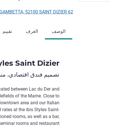
62 RUE GAMBETTA, 52100 SAINT DIZIER, فرنسا
الوصف
الغرف
تقييم
yles Saint Dizier
تصميم فندق اقتصادي، منفت
located between Lac du Der and
tlefields of the Marne. Close to
 downtown area and our Italian
 rates at the ibis Styles Saint-
itioned rooms, as well as a bar,
seminar rooms and restaurant.