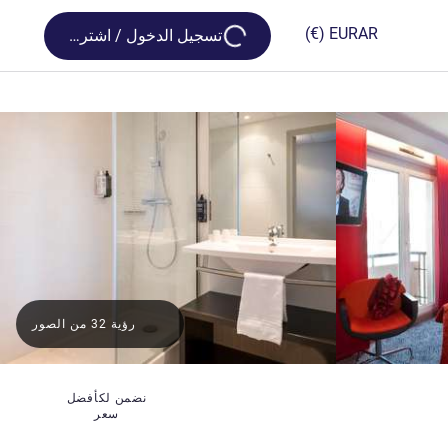
Loading...
(€)
EUR
AR
تسجيل الدخول / اشترك
رؤية 32 من الصور
نضمن لكأفضل
سعر