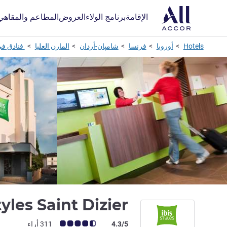
الإقامة
برنامج الولاء
العروض
المطاعم والمقاهي
Hotels
أوروبا
فرنسا
شامپان-أردان
المارن العليا
فنادق في
tyles Saint Dizier
ملاحظة أراء العملاء (رأي ALL)
4.3/5
311 أراء