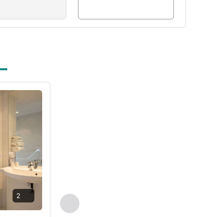
راجع التفاصيل
2
السابق - غرفة