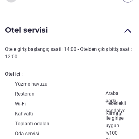
Otel servisi
Otele giriş başlangıç saati:
14:00
- Otelden çıkış bitiş saati:
12:00
Otel içi
Yüzme havuzu
Araba
Restoran
parkı
Tekerlekli
Wi-Fi
sandalye
Klima
Kahvaltı
Bar
ile girişe
Toplantı odaları
uygun
%100
Oda servisi