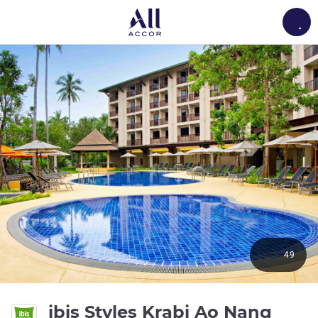
Load
49
4 yıl
ibis Styles Krabi Ao Nang