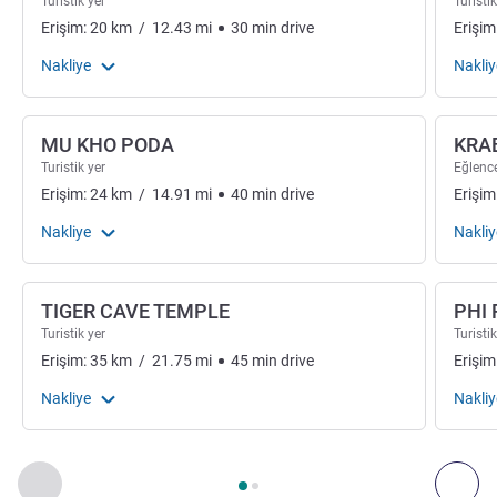
Turistik yer
Turistik
Erişim:
20
km
/
12.43
mi
30
min
drive
Erişim
Nakliye
Nakliy
MU KHO PODA
KRA
Turistik yer
Eğlence
Erişim:
24
km
/
14.91
mi
40
min
drive
Erişim
Nakliye
Nakliy
TIGER CAVE TEMPLE
PHI 
Turistik yer
Turistik
Erişim:
35
km
/
21.75
mi
45
min
drive
Erişim
Nakliye
Nakliy
Sayfa
1
/
2
, Sanat, kültür ve eğlence 1 :, Sanat, kültür ve eğlen
Önceki - Sanat, kültür ve eğlence
Son