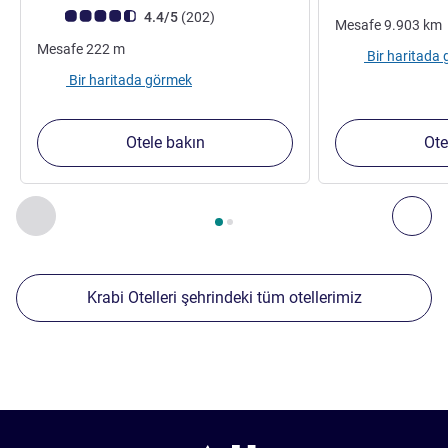
Avis müşterileri puanı (ALL Puanlama)
görüş
4.4/5
(202
)
Mesafe
9.903
km
Mesafe
222
m
Bir haritada
Bir haritada görmek
Otele bakın
Ote
Sayfa
1
/
2
, Yakınlardaki diğer tesislerimiz 1 :, Yakınlardaki diğ
Önceki - Yakınlardaki diğer tesislerimiz
Sonr
Krabi Otelleri şehrindeki tüm otellerimiz