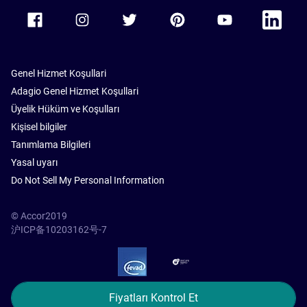
Accor Facebook
Accor Instagram
Accor Twitter
Accor Pinterest
Accor Youtube
Accor Li
Genel Hizmet Koşullari
Adagio Genel Hizmet Koşullari
Üyelik Hüküm ve Koşulları
Kişisel bilgiler
Tanımlama Bilgileri
Yasal uyarı
Do Not Sell My Personal Information
© Accor2019
沪ICP备10203162号-7
SSL Secure – globalSign
Fiyatları Kontrol Et