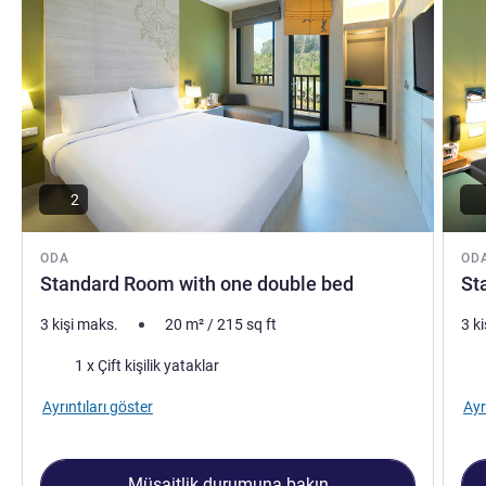
2
ODA
OD
Standard Room with one double bed
St
3 kişi maks.
20
m²
/
215
sq ft
3 k
Şilte
Şilt
1 x Çift kişilik yataklar
Ayrıntıları göster
Ayr
Müsaitlik durumuna bakın