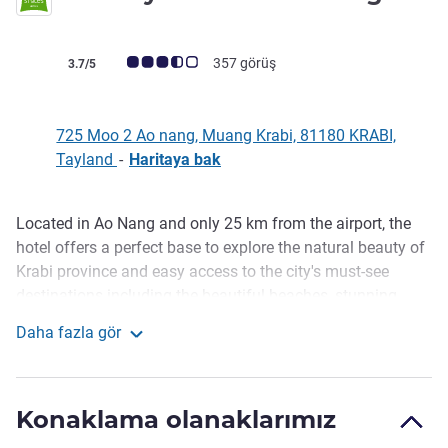
Avis müşterileri puanı (ALL Puanlama)
357 görüş
3.7/5
725 Moo 2 Ao nang, Muang Krabi, 81180 KRABI,
Tayland
-
Haritaya bak
Located in Ao Nang and only 25 km from the airport, the
Açıklama
hotel offers a perfect base to explore the natural beauty of
Krabi province and easy access to the city's must-see
destinations including the beautiful beaches, stunning
islands, and lush national parks. Step into one of our
Daha fazla gör
modern and stylish rooms and escape the stresses of the
ibis Styles Krabi Ao Nang
day with a wide range of amenities including free Wi-Fi.
The hotel's outdoor swimming pool and children's
Konaklama olanaklarımız
playground are ideal places to relax.