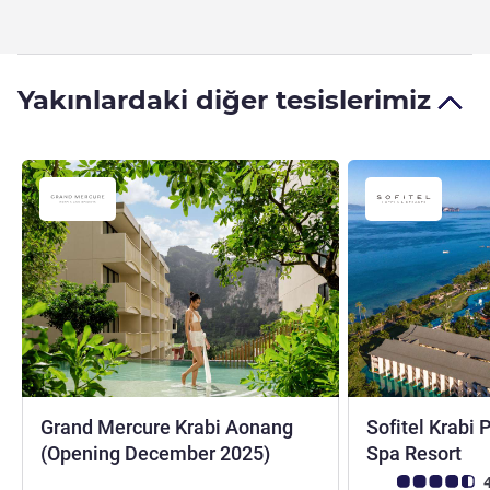
Yakınlardaki diğer tesislerimiz
Grand Mercure Krabi Aonang
Sofitel Krabi 
5 yıldız
5 y
(Opening December 2025)
Spa Resort
Avis müşterileri 
4