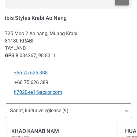
ibis Styles Krabi Ao Nang
725 Moo 2 Ao nang, Muang Krabi
81180
KRABI
TAYLAND
GPS
:
8.034267, 98.8311
+66 75 626 388
Telefon
Faks
+66 75 626 389
İletişim için e-posta
h7020-re1@accor.com
Erişim ve ulaşım
Sanat, kültür ve eğlence (9)
KHAO KANAB NAM
HUA