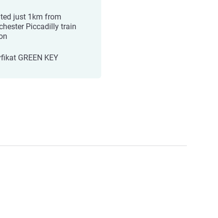
ted just 1km from
hester Piccadilly train
ion
yfikat GREEN KEY