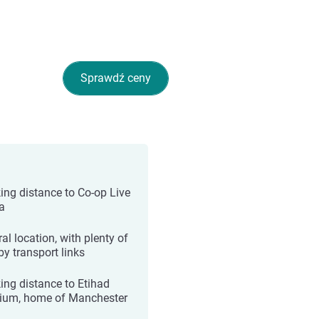
Sprawdź ceny
ing distance to Co-op Live
a
al location, with plenty of
by transport links
ing distance to Etihad
ium, home of Manchester