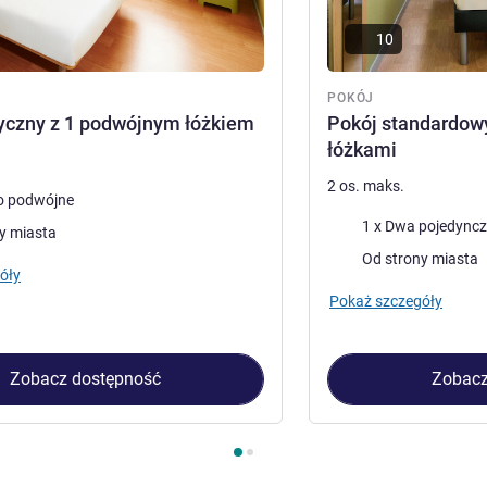
10
POKÓJ
yczny z 1 podwójnym łóżkiem
Pokój standardow
łóżkami
2 os. maks.
o podwójne
Pościel
1 x Dwa pojedyncz
y miasta
Widoki:
Od strony miasta
óły
Pokaż szczegóły
Zobacz dostępność
Zobacz
kój 1 : Pokój klasyczny z 1 podwójnym łóżkiem , Pokój 2 : Pokó