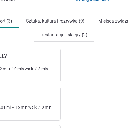
ort (3)
Sztuka, kultura i rozrywka (9)
Miejsca związa
Restauracje i sklepy (2)
LLY
2
mi
10
min
walk
/
3
min
.81
mi
15
min
walk
/
3
min