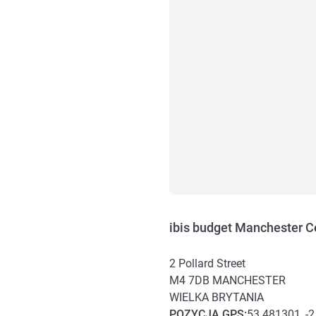
ibis budget Manchester Ce
2 Pollard Street
M4 7DB
MANCHESTER
WIELKA BRYTANIA
POZYCJA
GPS
:
53.481301, -