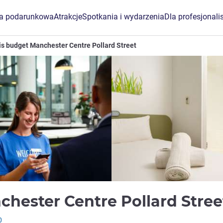
ta podarunkowa
Atrakcje
Spotkania i wydarzenia
Dla profesjonali
is budget Manchester Centre Pollard Street
chester Centre Pollard Stre
0