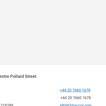
ntre Pollard Street
+44 20 7660 1678
Telefon
Faks
+44 20 7660 1678
Kontaktowy adres e-mail
2.218289
H6943@accor.com