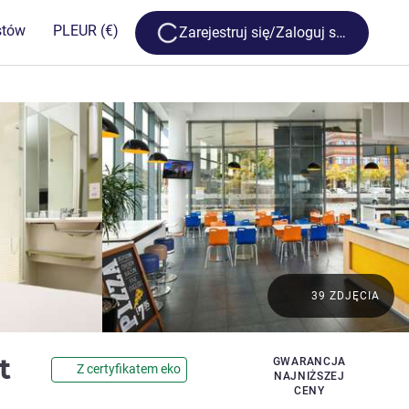
Loading...
stów
PL
EUR
(€)
Zarejestruj się/Zaloguj się
39 ZDJĘCIA
2 gwiazdki
et
GWARANCJA
Z certyfikatem eko
NAJNIŻSZEJ
CENY