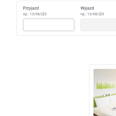
Zarezerwuj ten hotel
Przyjazd
Wyjazd
np.: 13/08/{$3
np.: 13/08/{$3
Pokaż szczeg