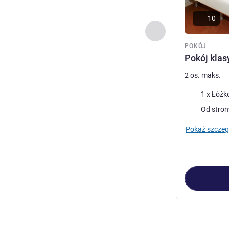
10
Poprzedni - Pokój
POKÓJ
Pokój klas
2 os. maks.
Pościel
1 x Łóżk
Widoki:
Od stron
Pokaż szczeg
Strona
1
z
2
, Po