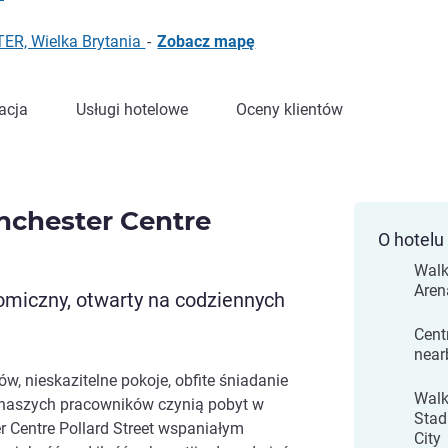
ER, Wielka Brytania
-
Zobacz mapę
acja
Usługi hotelowe
Oceny klientów
nchester Centre
O hotelu
Walk
Aren
nomiczny, otwarty na codziennych
Centr
near
, nieskazitelne pokoje, obfite śniadanie
Walk
 naszych pracowników czynią pobyt w
Stad
r Centre Pollard Street wspaniałym
City