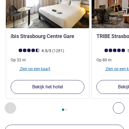
3 sterren
ibis Strasbourg Centre Gare
TRIBE Strasbo
Avis-klantbeoordeling (ALL beoordeling)
beoordelingen
Avis-klantbeoorde
4.5/5
(1281
)
5
Op
32
m
Op
80
m
Zien op een kaart
Zien op een 
Bekijk het hotel
Bekij
Pagina
1
van
2
, Onze andere etablissementen in de buurt 1 :,
Vorige - Onze andere etablissementen in de buurt
Vol