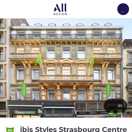
Load
46
ibis Styles Strasbourg Centre