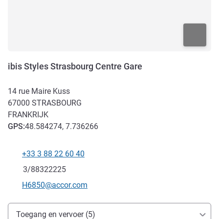
ibis Styles Strasbourg Centre Gare
14 rue Maire Kuss
67000
STRASBOURG
FRANKRIJK
GPS
:
48.584274, 7.736266
+33 3 88 22 60 40
Telefoon
Fax
3/88322225
E-mailadres voor contact
H6850@accor.com
Toegang en transport
Toegang en vervoer (5)