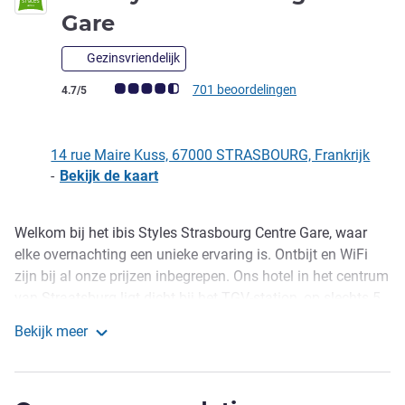
3 sterren
Gare
Gezinsvriendelijk
Avis-klantbeoordeling (ALL beoordeling)
701 beoordelingen
4.7/5
14 rue Maire Kuss, 67000 STRASBOURG, Frankrijk
-
Bekijk de kaart
Welkom bij het ibis Styles Strasbourg Centre Gare, waar
Omschrijving
elke overnachting een unieke ervaring is. Ontbijt en WiFi
zijn bij al onze prijzen inbegrepen. Ons hotel in het centrum
van Straatsburg ligt dicht bij het TGV-station, op slechts 5
min van het historische Petite France. Of u hier nu bent
Bekijk meer
voor werk of vakantie, dankzij onze geweldige locatie kunt
ibis Styles Strasbourg Centre Gare
u de Europese instellingen en het Palais des Congrès per
tram gemakkelijk bereiken, op slechts 10 min afstand.