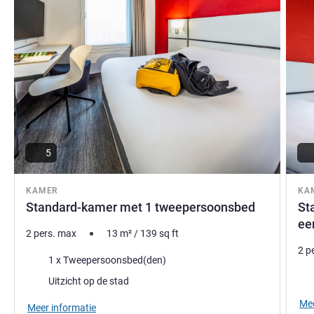
5
KAMER
KA
Standard-kamer met 1 tweepersoonsbed
St
ee
2 pers. max
13
m²
/
139
sq ft
2 p
Beddengoed
1 x Tweepersoonsbed(den)
Bed
Uitzicht:
Uitzicht op de stad
Mee
Meer informatie