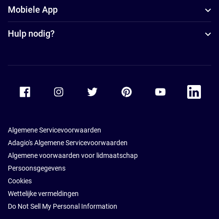
Mobiele App
Hulp nodig?
Accor Facebook
Accor Instagram
Accor Twitter
Accor Pinterest
Accor Youtube
Accor Li
Algemene Servicevoorwaarden
Adagio's Algemene Servicevoorwaarden
Algemene voorwaarden voor lidmaatschap
Persoonsgegevens
Cookies
Wettelijke vermeldingen
Do Not Sell My Personal Information