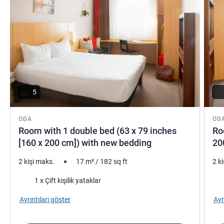
5
ODA
OD
Room with 1 double bed (63 x 79 inches
Ro
[160 x 200 cm]) with new bedding
20
2 kişi maks.
17
m²
/
182
sq ft
2 k
Şilte
Şilt
1 x Çift kişilik yataklar
Ayrıntıları göster
Ayr