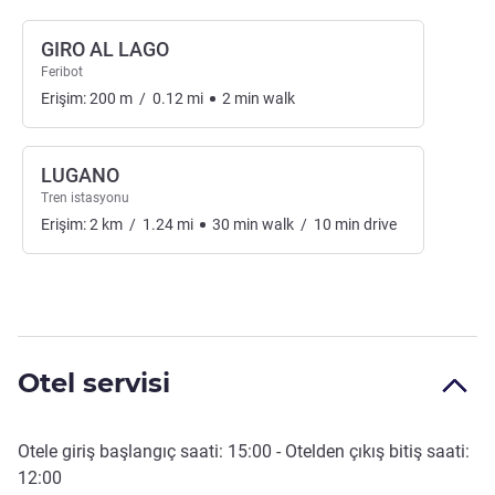
GIRO AL LAGO
Feribot
Erişim:
200
m
/
0.12
mi
2
min
walk
LUGANO
Tren istasyonu
Erişim:
2
km
/
1.24
mi
30
min
walk
/
10
min
drive
Otel servisi
Otele giriş başlangıç saati:
15:00
- Otelden çıkış bitiş saati:
12:00