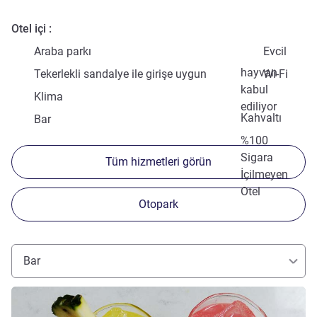
Otel içi
Araba parkı
Evcil
hayvan
Tekerlekli sandalye ile girişe uygun
Wi-Fi
kabul
Klima
ediliyor
Kahvaltı
Bar
%100
Sigara
Tüm hizmetleri görün
İçilmeyen
Otel
Otopark
Bar
Ayrıntıları göster