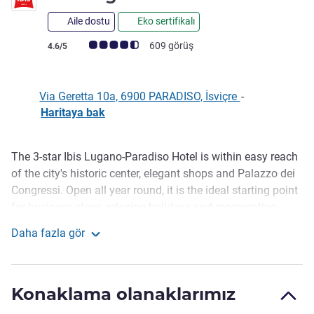
Aile dostu
Eko sertifikalı
Avis müşterileri puanı (ALL Puanlama)
609 görüş
4.6/5
Via Geretta 10a, 6900 PARADISO, İsviçre
-
Haritaya bak
The 3-star Ibis Lugano-Paradiso Hotel is within easy reach
Açıklama
of the city's historic center, elegant shops and Palazzo dei
Congressi. Open all year round, it is the ideal starting point
for business stays, relaxing holidays and regenerating
weekends. The hotel also has a snack bar and a breakfast
Daha fazla gör
room, as well as soundproofed rooms elegantly furnished
ibis Lugano Paradiso
in a modern style for maximum comfort. Free WiFi.
We are a Clean & Save hotel that guarantees the
Konaklama olanaklarımız
implementation of all hygiene and health measures and