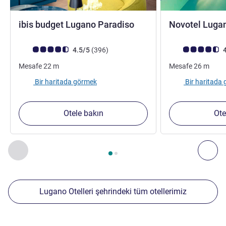
2 yıldız
ibis budget Lugano Paradiso
Novotel Luga
Avis müşterileri puanı (ALL Puanlama)
görüş
Avis müşterileri 
4.5/5
(396
)
4
Mesafe
22
m
Mesafe
26
m
Bir haritada görmek
Bir haritada
Otele bakın
Ote
Sayfa
1
/
2
, Yakınlardaki diğer tesislerimiz 1 :, Yakınlardaki diğ
Önceki - Yakınlardaki diğer tesislerimiz
Sonr
Lugano Otelleri şehrindeki tüm otellerimiz