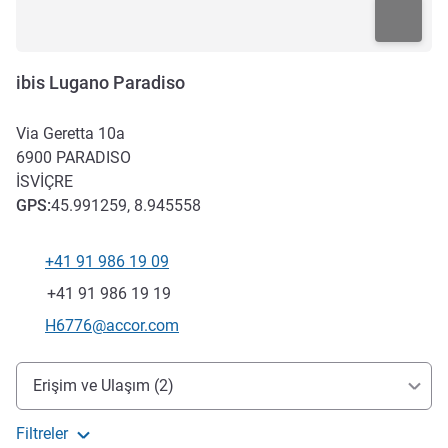
ibis Lugano Paradiso
Via Geretta 10a
6900
PARADISO
İSVIÇRE
GPS
:
45.991259, 8.945558
+41 91 986 19 09
Telefon
Faks
+41 91 986 19 19
İletişim için e-posta
H6776@accor.com
Erişim ve ulaşım
Erişim ve Ulaşım (2)
Filtreler