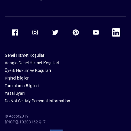
Accor Facebook
Accor Instagram
Accor Twitter
Accor Pinterest
Accor Youtube
Accor Li
Genel Hizmet Koşullari
Adagio Genel Hizmet Koşullari
Üyelik Hüküm ve Koşulları
Kişisel bilgiler
Tanımlama Bilgileri
Yasal uyarı
Do Not Sell My Personal Information
© Accor2019
沪ICP备10203162号-7