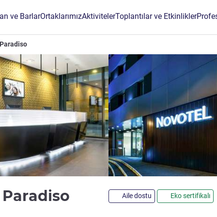
an ve Barlar
Ortaklarımız
Aktiviteler
Toplantılar ve Etkinlikler
Profe
 Paradiso
4,5 yıldız
 Paradiso
Aile dostu
Eko sertifikalı