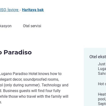
ISO, İsviçre
-
Haritaya bak
kasyon
Otel servisi
o Paradiso
Otel ekst
Just
Luga
Salv
 Lugano Paradiso Hotel knows how to
s elegant decor, soundproofed rooms,
Hot 
l (only during summer). Technology and
 Business guests will find four fully
Heat
ile those who travel with the family will
pool
e.
Sept