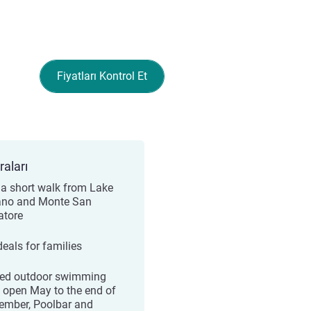
Fiyatları Kontrol Et
raları
 a short walk from Lake
no and Monte San
atore
deals for families
ed outdoor swimming
, open May to the end of
ember, Poolbar and