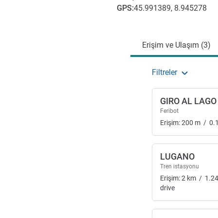
GPS
:
45.991389, 8.945278
Erişim ve ulaşım
Erişim ve Ulaşım (3)
Filtreler
GIRO AL LAGO
Feribot
Erişim:
200
m
/
0.
LUGANO
Tren istasyonu
Erişim:
2
km
/
1.2
drive