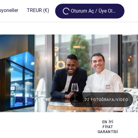
Loading...
syoneller
TR
EUR
(€)
Oturum Aç / Üye Olun
72 FOTOĞRAFA/VIDEO
EN IYI
FIYAT
GARANTISI