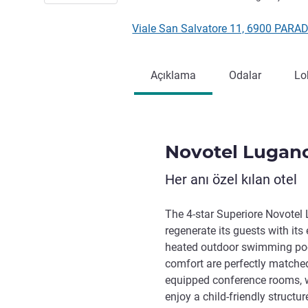
Viale San Salvatore 11, 6900 PARAD
Açıklama
Odalar
Lo
Novotel Lugan
Her anı özel kılan otel
The 4-star Superiore Novotel
regenerate its guests with it
heated outdoor swimming poo
comfort are perfectly matched.
equipped conference rooms, wh
enjoy a child-friendly structur