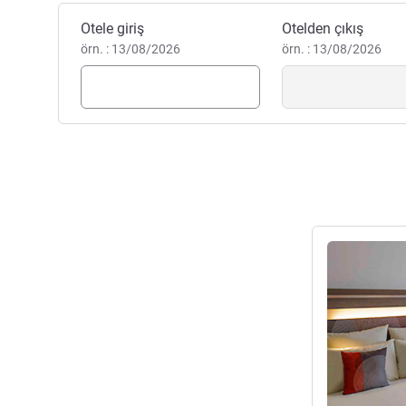
Bu otelde rezervasyon yaptırın
Otele giriş
Otelden çıkış
örn. : 13/08/2026
örn. : 13/08/2026
Ayrıntıları gös