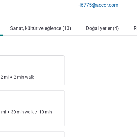
İletişim için e-posta
H6775@accor.com
Sanat, kültür ve eğlence (13)
Doğal yerler (4)
R
12
mi
2
min
walk
4
mi
30
min
walk
/
10
min