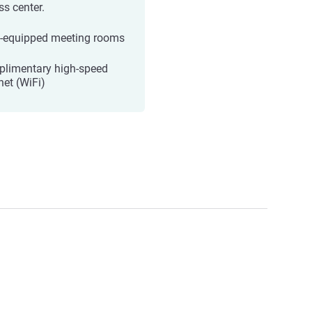
ss center.
y-equipped meeting rooms
limentary high-speed
net (WiFi)