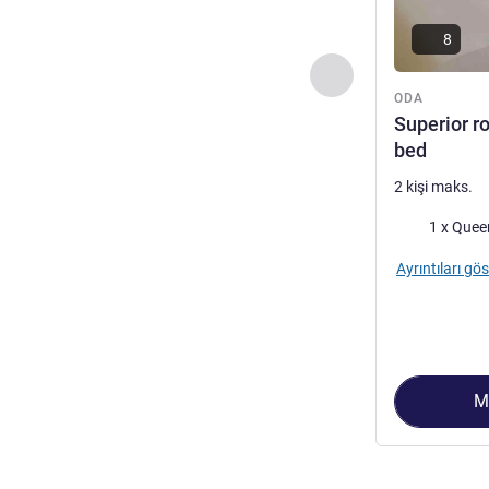
8
Önceki - Oda
ODA
Superior r
bed
2 kişi maks.
Şilte
1 x Quee
Ayrıntıları gös
M
Sayfa
1
/
4
, Oda