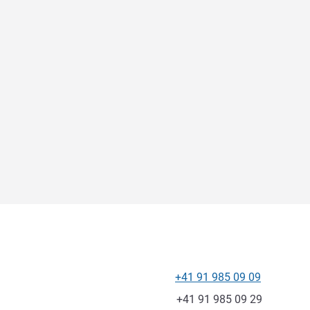
+41 91 985 09 09
Telefon
Faks
+41 91 985 09 29