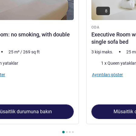
8
ODA
oom: no smoking, with double
Executive Room wi
single sofa bed
25
m²
/
269
sq ft
3 kişi maks.
25
m
Şilte
n yataklar
1 x Queen yataklar
ter
Ayrıntıları göster
üsaitlik durumuna bakın
Müsaitlik
 1 : Superior room: no smoking, with double bed , Oda 2 : Execu