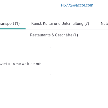
Kontakt-E-Mail
H6772@accor.com
ung
ansport (1)
Kunst, Kultur und Unterhaltung (7)
Natu
Restaurants & Geschäfte (1)
62
mi
15
min
walk
/
2
min