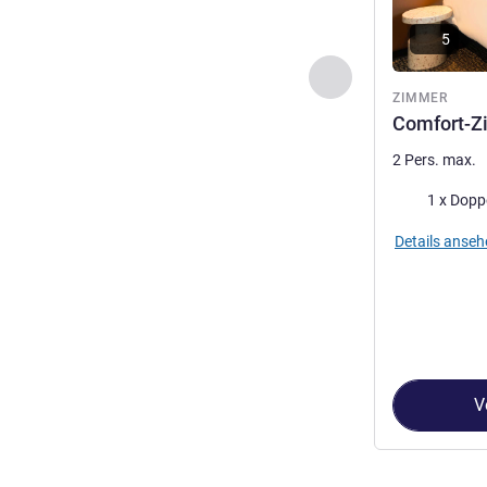
5
Zurück - Zimmer
ZIMMER
Comfort-Z
2 Pers. max.
Bettwäsche
1 x Dopp
Details anseh
V
Seite
1
von
3
, Z