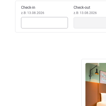
Maxime GUILLEMER, Hotel Di
Dieses Hotel buchen
Check-in
Check-out
z.B: 13.08.2026
z.B: 13.08.2026
Details anseh