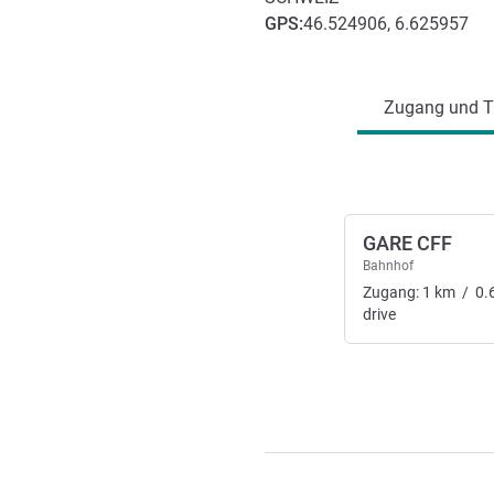
GPS
:
46.524906, 6.625957
Erreichbarkeit und Anbind
Zugang und Tr
GARE CFF
Bahnhof
Zugang:
1
km
/
0.
drive