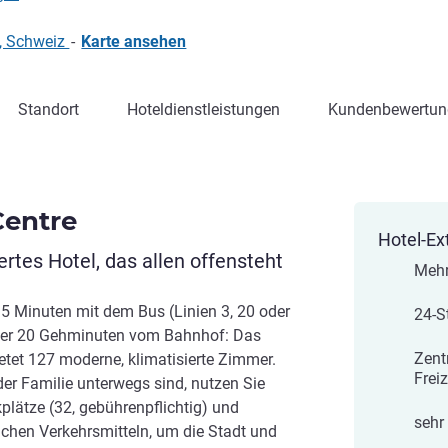
, Schweiz
-
Karte ansehen
Standort
Hoteldienstleistungen
Kundenbewertun
Centre
Hotel-Ex
rtes Hotel, das allen offensteht
Mehr
5 Minuten mit dem Bus (Linien 3, 20 oder
24-S
 oder 20 Gehminuten vom Bahnhof: Das
Zent
etet 127 moderne, klimatisierte Zimmer.
Freiz
der Familie unterwegs sind, nutzen Sie
kplätze (32, gebührenpflichtig) und
sehr
chen Verkehrsmitteln, um die Stadt und