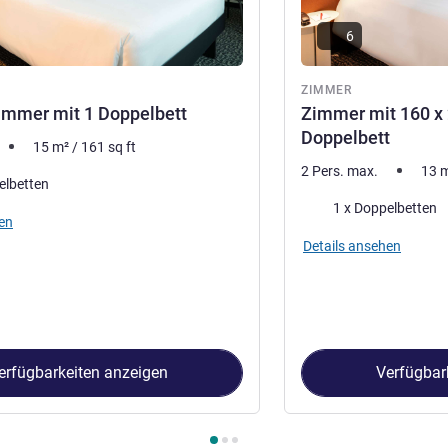
6
ZIMMER
immer mit 1 Doppelbett
Zimmer mit 160 x
Doppelbett
15
m²
/
161
sq ft
2 Pers. max.
13
elbetten
Bettwäsche
1 x Doppelbetten
en
Details ansehen
erfügbarkeiten anzeigen
Verfügbar
immer 1 : Comfort-Zimmer mit 1 Doppelbett , Zimmer 2 : Zimme