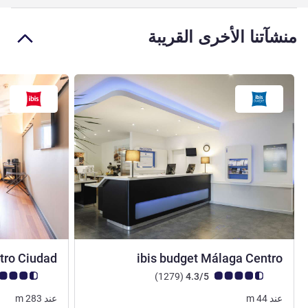
منشآتنا الأخرى القريبة
1 نجمة
tro Ciudad
ibis budget Málaga Centro
ملاحظة أراء العملاء (رأي ALL)
أراء
ملاحظة أراء العملا
)
(1279
4.3/5
عند
44
m
عند
283
m