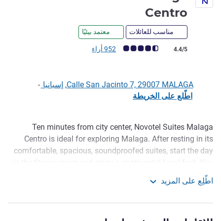
4 نجوم
Centro
مناسب للعائلات
معتمد بيئيًا
ملاحظة أراء العملاء (رأي ALL)
952 أراء
4.4/5
Calle San Jacinto 7, 29007 MALAGA, إسبانيا
-
اطّلع على الخريطة
Ten minutes from city center, Novotel Suites Malaga
الوصف
Centro is ideal for exploring Malaga. After resting in its
comfortable, spacious, soundproofed suites, start the day
in the fitness room and enjoy a continental breakfast. You
can use your suites kitchenette with a fridge, microwave
اطّلِع على المزيد
and coffee maker. The hotel is pet-friendly and offers 24-
Novotel Suites Malaga Centro
hour snacks and paid public parking if you come by car.
With this central hotel's long-stay rates and ideal location,