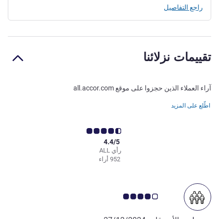
راجع التفاصيل
تقييمات نزلائنا
آراء العملاء الذين حجزوا على موقع all.accor.com
اطّلع على المزيد
4.4/5
رأي ALL
952 أراء
ملاحظة أراء العملاء 4.0/5