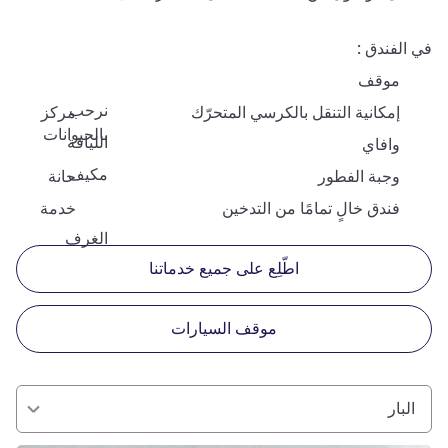
في الفندق
موقف
نرحب
إمكانية التنقل بالكرسي المتحرّك
مركز
بالحيوانات
اللياقة
وافاي
مكيف
وجبة الفطور
حانة
فندق خالٍ تمامًا من التدخين
خدمة
الغرف
اطّلِع على جميع خدماتنا
موقف السيارات
البار