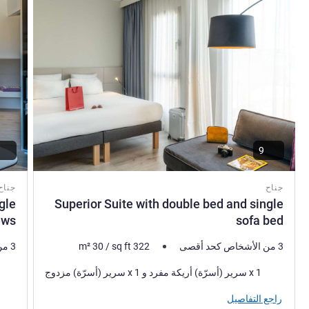
9
جناح
جناح
gle
Superior Suite with double bed and single
ews
sofa bed
3 من الأشخاص كحد أقصى
322
sq ft
/
30
m²
3 من الأشخاص كحد أقصى
فرش السرير
فرش 
1 x سرير (أسرّة) أريكة مفرد و 1 x سرير (أسرّة) مزدوج
المنا
راجع التفاصيل