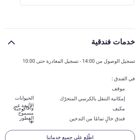
خدمات فندقية
تسجيل الوصول من
14:00
- تسجيل المغادرة حتى
10:00
في الفندق
موقف
الحيوانات
إمكانية التنقل بالكرسي المتحرّك
الأليفة غير
وافاي
مكيف
وجبة
مسموح
الفطور
فندق خالٍ تمامًا من التدخين
بها
اطّلِع على جميع خدماتنا