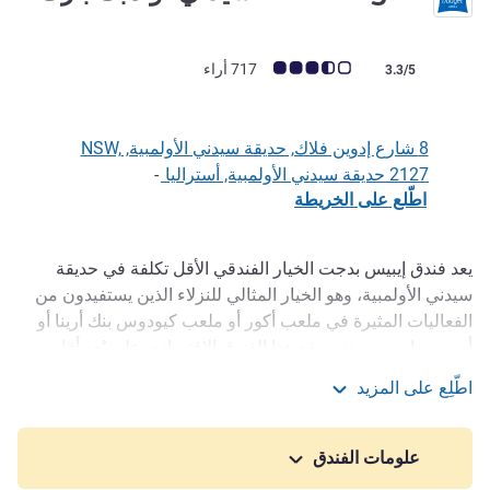
ملاحظة أراء العملاء (رأي ALL)
717 أراء
3.3/5
8 شارع إدوين فلاك, حديقة سيدني الأولمبية, NSW,
2127 حديقة سيدني الأولمبية, أستراليا
-
اطّلع على الخريطة
يعد فندق إيبيس بدجت الخيار الفندقي الأقل تكلفة في حديقة
الوصف
سيدني الأولمبية، وهو الخيار المثالي للنزلاء الذين يستفيدون من
الفعاليات المثيرة في ملعب أكور أو ملعب كيودوس بنك أرينا أو
أرض معارض سيدني. يقع هذا الفندق الاقتصادي على بُعد أقل من
500 متر من محطة قطار أوليمبيك بارك ويتميز بأجهزة تلفزيون
اطّلِع على المزيد
ذكية بشاشة مسطحة وأسرّة ibis Sweet المميزة في كل غرفة،
ibis budget سيدني أولمبك بارك
فضلاً عن خدمة WiFi سريعة ومجانية في جميع أنحاء الفندق. يتم
تقديم وجبة إفطار كونتيننتال مفتوحة كل صباح ويتوفر موقف
علومات الفندق
سيارات مدفوع في الموقع.