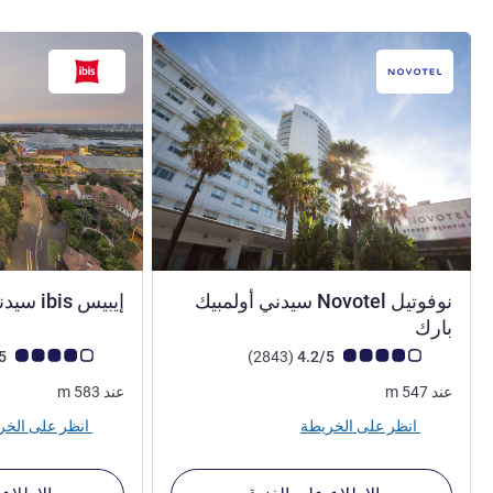
نوفوتيل Novotel سيدني أولمبيك
إيبيس ibis سيدني أولمبيك بارك
4 نجوم
بارك
ملاحظة أراء العملاء (رأي ALL)
أراء
ملاحظة أراء العملاء (رأي
4.1/5
)
(2843
4.2/5
عند
547
m
عند
583
m
انظر على الخريطة
انظر على الخريطة