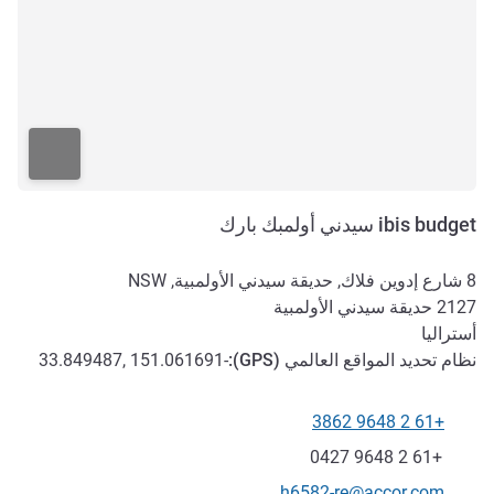
ibis budget سيدني أولمبك بارك
8 شارع إدوين فلاك, حديقة سيدني الأولمبية, NSW
2127
حديقة سيدني الأولمبية
أستراليا
نظام تحديد المواقع العالمي (
GPS
):
-33.849487, 151.061691
+61 2 9648 3862
الهاتف
فاكس
+61 2 9648 0427
تواصل معنا عبر البريد الإلكتروني
h6582-re@accor.com