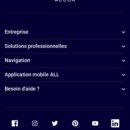
Entreprise
Solutions professionnelles
Navigation
Application mobile ALL
Besoin d'aide ?
Accor Facebook
Accor Instagram
Accor Twitter
Accor Pinterest
Accor Youtube
Accor Li