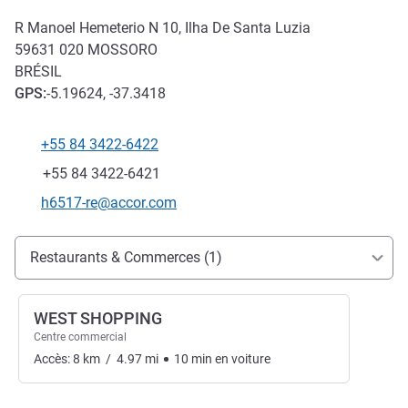
R Manoel Hemeterio N 10, Ilha De Santa Luzia
59631 020
MOSSORO
BRÉSIL
GPS
:
-5.19624, -37.3418
+55 84 3422-6422
Téléphone
Fax
+55 84 3422-6421
Email de contact
h6517-re@accor.com
Accès et transports
Restaurants & Commerces (1)
WEST SHOPPING
Centre commercial
Accès:
8
km
/
4.97
mi
10
min
en voiture