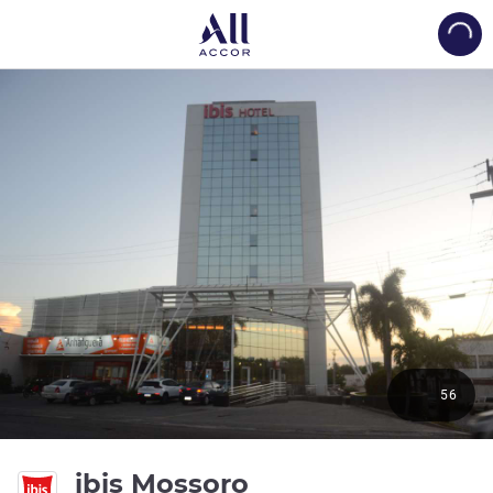
Load
56
3 étoiles
ibis Mossoro