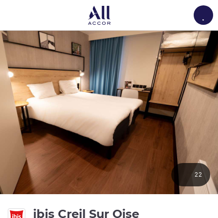
Load
22
3 ดาว
ibis Creil Sur Oise