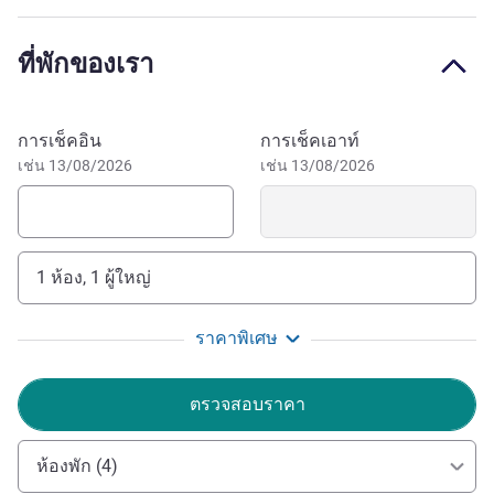
minutes from Roissy Charles de Gaulle airport and the
Villepinte exhibition center and 50 minutes from Paris.
ที่พักของเรา
Accessible by train or RER D from the Gare du Nord. Close
to large industrial sites and commercial area of St
Maximin and attractions in the city including Oise
จองโรงแรมนี้
การเช็คอิน
การเช็คเอาท์
Chantillyf with its stunning castles and Living Horse
เช่น 13/08/2026
เช่น 13/08/2026
Museum.
1 ห้อง, 1 ผู้ใหญ่
ราคาพิเศษ
ตรวจสอบราคา
ห้องพัก (4)