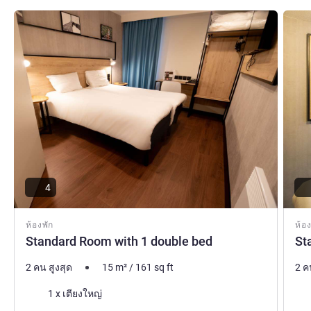
ดูรายละเอียด
ดูรายล
4
ห้องพัก
ห้อง
Standard Room with 1 double bed
St
2 คน สูงสุด
15
m²
/
161
sq ft
2 ค
เครื่องนอน
เคร
1 x เตียงใหญ่