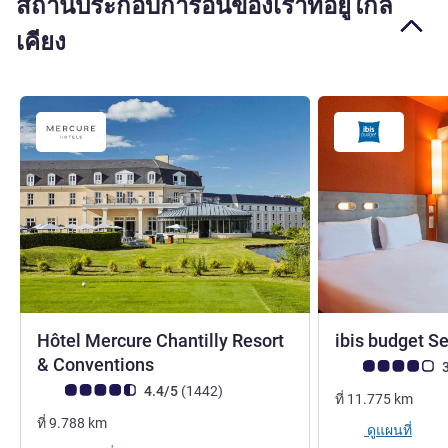
สถานประกอบการอื่นของเราที่อยู่ใกล้
เคียง
Hôtel Mercure Chantilly Resort
ibis budget S
4 ดาว
& Conventions
คะแนนความคิดเห็
3
คะแนนความคิดเห็นจากแขก (เรทติ้งบน ALL)
รีวิว รายการ
4.4/5
(1442
)
ที่
11.775
km
ที่
9.788
km
ดูแผนที่