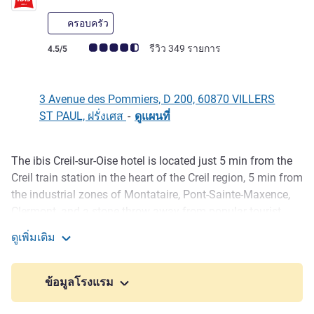
ครอบครัว
คะแนนความคิดเห็นจากแขก (เรทติ้งบน ALL)
รีวิว 349 รายการ
4.5/5
3 Avenue des Pommiers, D 200, 60870 VILLERS
ST PAUL, ฝรั่งเศส
-
ดูแผนที่
The ibis Creil-sur-Oise hotel is located just 5 min from the
รายละเอียด
Creil train station in the heart of the Creil region, 5 min from
the industrial zones of Montataire, Pont-Sainte-Maxence,
Clermont, and a stone throw away from popular tourist
attractions in the Picardy region Chantilly, Senlis,
ดูเพิ่มเติม
Compiegne, Parc Asterix, Mer des Sables. The hotel has a
ibis Creil Sur Oise
restaurant, bar and 59 soundproofed rooms with free WIFI
and flat-screen TV. Free enclosed car park with CCTV.
ข้อมูลโรงแรม
Ibis Creil sur Oise is located in the heart of the Oise, 30