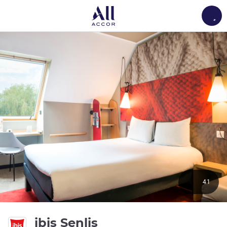
Load
41
3 ดาว
ibis Senlis