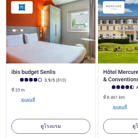
2 ดาว
ibis budget Senlis
Hôtel Mercure
& Convention
คะแนนความคิดเห็นจากแขก (เรทติ้งบน ALL)
รีวิว รายการ
3.9/5
(810
)
คะแนนความคิดเห็
4
ที่
33
m
ที่
8.461
km
ดูแผนที่
ดูแผนที่
ดูโรงแรม
ดู