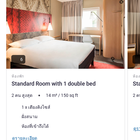
Faissal EL-HAJ ฝ่ายบริหารโรงแรม
6
ห้องพัก
ห้อง
Standard Room with 1 double bed
St
2 คน สูงสุด
14
m²
/
150
sq ft
2 ค
เครื่องนอน
เคร
1 x เตียงคิงไซส์
วิว:
วิว:
ฝั่งสนาม
ห้องที่เข้าถึงได้
ดูร
ดูรายละเอียด