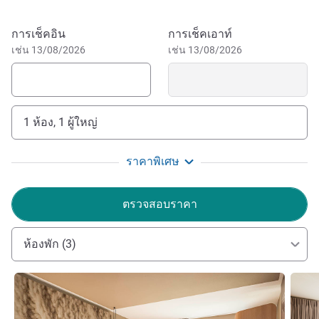
The hotel is located 800 meters from junction 8 of the A1
motorway linking Paris to Lille . Just 15 minutes from
จองโรงแรมนี้
การเช็คอิน
การเช็คเอาท์
Beauvais Airport , it also allows you to reach the Bourget
เช่น 13/08/2026
เช่น 13/08/2026
(20 min) and the exhibition Paris Nord Villepinte (20 mins)
(20 minutes). Discover the surrounding golf courses
(Apremont, Chantilly). The Astérix and Mer de Sable theme
parks are 10 minutes away. Chantilly racetrack and its
1 ห้อง, 1 ผู้ใหญ่
famous Prix de Diane race as well as many events venues
nearby.
ราคาพิเศษ
Large wooded garden. Historic town: Gallo-Roman arenas,
12th century cathedral. Museums, ancient streets,
ตรวจสอบราคา
surrounded by a massif of three forests.
The whole team at the ibis Senlis hotel welcomes you.
ห้องพัก (3)
Whether for business or leisure, enjoy our privileged
location close to exit 8 of the A1 highway. Reach the
ดูรายละเอียด
ดูรายล
region's business parks and Parc Astérix in just a few
minutes