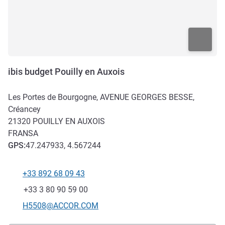
ibis budget Pouilly en Auxois
Les Portes de Bourgogne, AVENUE GEORGES BESSE,
Créancey
21320
POUILLY EN AUXOIS
FRANSA
GPS
:
47.247933, 4.567244
+33 892 68 09 43
Telefon
Faks
+33 3 80 90 59 00
İletişim için e-posta
H5508@ACCOR.COM