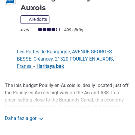
2 yıldız
Auxois
Aile dostu
Avis müşterileri puanı (ALL Puanlama)
499 görüş
4.2/5
Les Portes de Bourgogne, AVENUE GEORGES
BESSE, Créancey, 21320 POUILLY EN AUXOIS,
Fransa
-
Haritaya bak
The ibis budget Pouilly-en-Auxois is ideally located just off
Açıklama
the Pouilly-en-Auxois highway on the A6 and A38. In a
green setting close to the Burgundy Canal, this economy
hotel offers 54 rooms for 1, 2 or 3 people with a private
shower and toilet, satellite TV and free WiFi. Enjoy an
Daha fazla gör
unlimited buffet breakfast at a smart price, as well as two
ibis budget Pouilly en Auxois
restaurants nearby. Free and secure private parking.