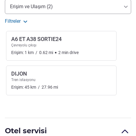
Erişim ve ulaşım
Erişim ve Ulaşım (2)
Filtreler
A6 ET A38 SORTIE24
Çevreyolu çıkışı
Erişim:
1
km
/
0.62
mi
2
min
drive
DIJON
Tren istasyonu
Erişim:
45
km
/
27.96
mi
Otel servisi