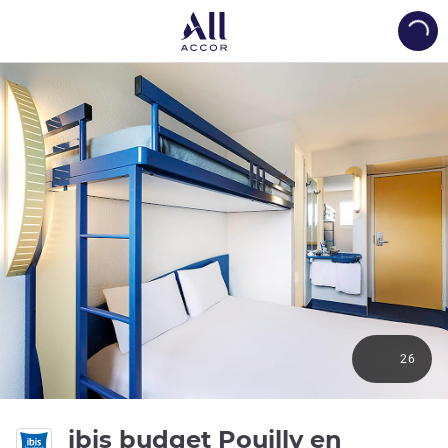
Load
26
ibis budget Pouilly en