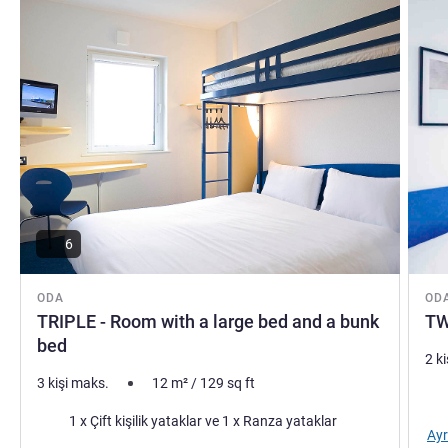
6
ODA
OD
TRIPLE - Room with a large bed and a bunk
TW
bed
2 k
3 kişi maks.
12
m²
/
129
sq ft
Şilt
Şilte
1 x Çift kişilik yataklar ve 1 x Ranza yataklar
Ayr