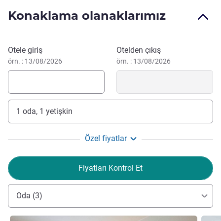
. .
Konaklama olanaklarımız
The entire team is delighted to welcome you. We will be
delighted to introduce you to the Auxois with its leisure
Bu otelde rezervasyon yaptırın
Otele giriş
Otelden çıkış
activities, cultural heritage and the Burgundy Canal. We
örn. : 13/08/2026
örn. : 13/08/2026
can't wait to see you!
Victor Garnier Otel Yönetimi
1 oda, 1 yetişkin
Özel fiyatlar
Fiyatları Kontrol Et
Oda (3)
Ayrıntıları göster
Ayrıntı