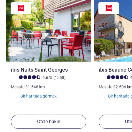
3 yıldız
ibis Nuits Saint Georges
ibis Beaune C
Avis müşterileri puanı (ALL Puanlama)
görüş
Avis müşterileri 
4.6/5
(1568
)
4
Mesafe
31.548
km
Mesafe
32.506
k
Bir haritada görmek
Bir haritada
Otele bakın
Ote