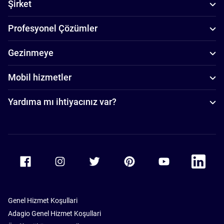
Şirket
Profesyonel Çözümler
Gezinmeye
Mobil hizmetler
Yardıma mı ihtiyacınız var?
Accor Facebook
Accor Instagram
Accor Twitter
Accor Pinterest
Accor Youtube
Accor Li
Genel Hizmet Koşullari
Adagio Genel Hizmet Koşullari