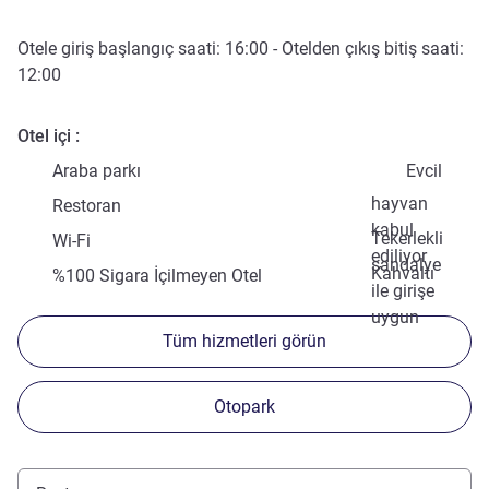
Otele giriş başlangıç saati:
16:00
- Otelden çıkış bitiş saati:
12:00
Otel içi
Araba parkı
Evcil
hayvan
Restoran
kabul
Tekerlekli
Wi-Fi
ediliyor
sandalye
Kahvaltı
%100 Sigara İçilmeyen Otel
ile girişe
uygun
Tüm hizmetleri görün
Otopark