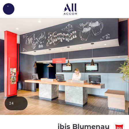
ing...
24
3 نجوم
ibis Blumenau