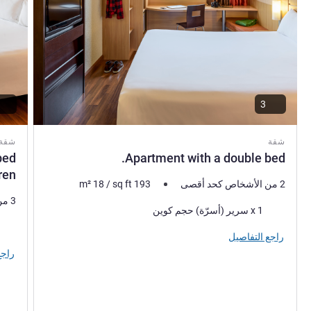
3
شقة
شقة
bed
Apartment with a double bed.
dren
2 من الأشخاص كحد أقصى
193
sq ft
/
18
m²
3 من الأشخاص كحد أقصى
فرش السرير
1 x سرير (أسرّة) حجم كوين
فرش 
راجع التفاصيل
راجع