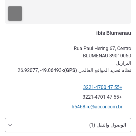
ibis Blumenau
Rua Paul Hering 67, Centro
BLUMENAU
89010050
البرازيل
نظام تحديد المواقع العالمي (
GPS
):
-26.92077, -49.06493
+55 47 3221-4700
الهاتف
فاكس
+55 47 3221-4701
تواصل معنا عبر البريد الإلكتروني
h5468-re@accor.com.br
الوصول والتنقل
الوصول والنقل (1)