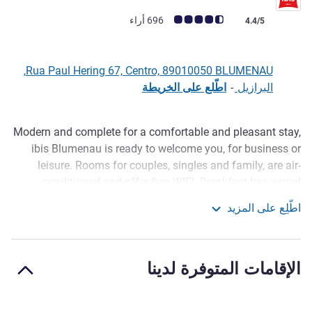
ملاحظة أراء العملاء (رأي ALL)
696 أراء
4.4/5
Rua Paul Hering 67, Centro, 89010050 BLUMENAU,
البرازيل
-
اطّلع على الخريطة
Modern and complete for a comfortable and pleasant stay,
الوصف
ibis Blumenau is ready to welcome you, for business or
leisure. Rooms for couples, singles and family, are air-
conditioned and offer free WIFI. Breakfast has varied
dishes, and lunch and dinner serve quick food. At the 24-
اطّلِع على المزيد
hour bar, enjoy a craft beer. We have a Kids Space for up to
ibis Blumenau
3 children and paid parking. And here your dog is welcome,
for fees.
الإقامات المتوفرة لدينا
ibis Blumenau is perfect for families. Visit Cascanéa Water
Park, a 22-min drive. Another great option is the Pomerode
Zoo, Santa Catarina's largest natural conservation centre, a