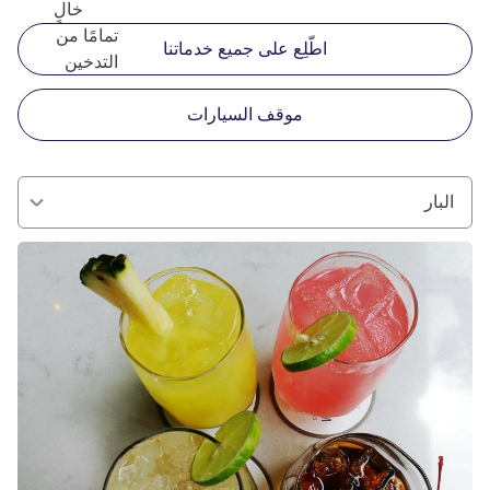
خالٍ
تمامًا من
اطّلِع على جميع خدماتنا
التدخين
موقف السيارات
البار
راجع التفاصيل