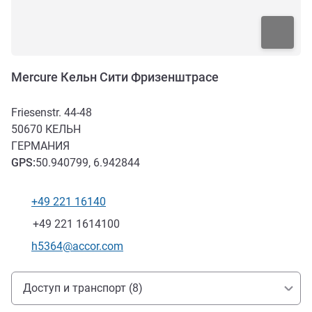
Mercure Кельн Сити Фризенштрасе
Friesenstr. 44-48
50670
КЕЛЬН
ГЕРМАНИЯ
GPS
:
50.940799, 6.942844
+49 221 16140
Телефон
Факс
+49 221 1614100
Контактный адрес электронной почты
h5364@accor.com
Доступ и транспорт
Доступ и транспорт (8)