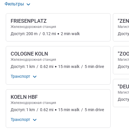
Фильтры
FRIESENPLATZ
"ZEN
Железнодорожная станция
Магис
Доступ:
200
m
/
0.12
mi
2
min
walk
Досту
COLOGNE KOLN
"ZOO
Железнодорожная станция
Магис
Доступ:
1
km
/
0.62
mi
15
min
walk
/
5
min
drive
Досту
Транспорт
"DEU
Магис
KOELN HBF
Досту
Железнодорожная станция
Доступ:
1
km
/
0.62
mi
15
min
walk
/
5
min
drive
Транспорт