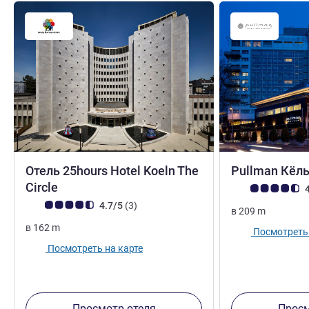
Отель 25hours Hotel Koeln The
Pullman Кёл
4 звезды
Circle
Примечание: отз
4
Примечание: отзывы клиентов (Рейтинг ALL)
Отзывов
4.7/5
(3
)
в
209
m
в
162
m
Посмотреть 
Посмотреть на карте
Просмотр отеля
Просм