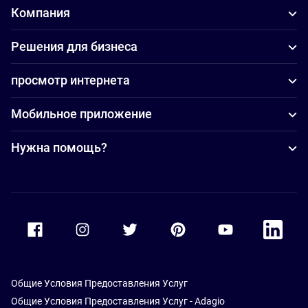
Компания
Решения для бизнеса
просмотр интернета
Мобильное приложение
Нужна помощь?
Accor Facebook
Accor Instagram
Accor Twitter
Accor Pinterest
Accor Youtube
Accor Li
Общие Условия Предоставления Услуг
Общие Условия Предоставления Услуг - Adagio