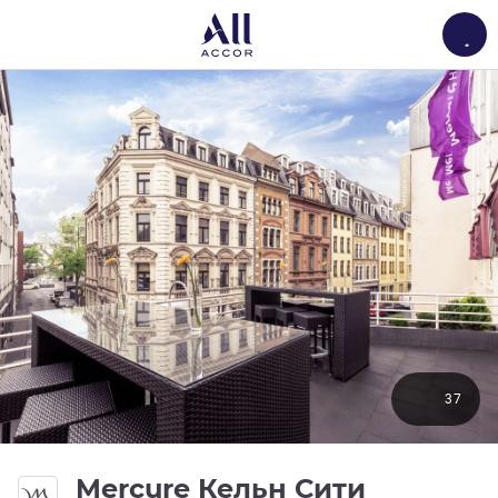
Load
37
Mercure Кельн Сити