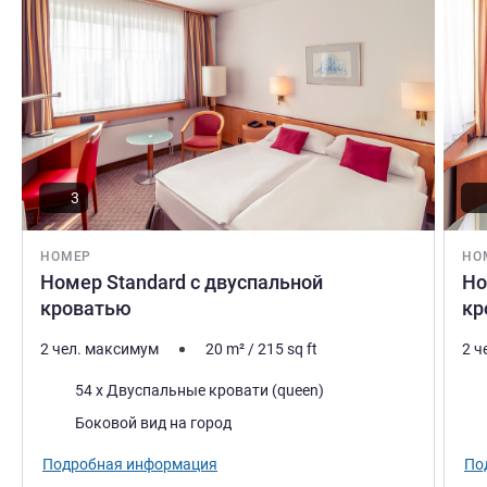
3
НОМЕР
НО
Номер Standard с двуспальной
Но
кроватью
кр
2 чел. максимум
20
m²
/
215
sq ft
2 ч
Постель
Пос
54 x Двуспальные кровати (queen)
Виды:
Вид
Боковой вид на город
Подробная информация
По