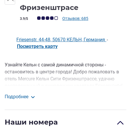
4 звезды
Фризенштрасе
Примечание: отзывы клиентов (Рейтинг ALL)
Отзывов: 685
3.9/5
Friesenstr. 44-48, 50670 КЕЛЬН, Германия
-
Посмотреть карту
Узнайте Кельн с самой динамичной стороны -
Описание
остановитесь в центре города! Добро пожаловать в
отель Mercure Кельн Сити Фризенштрассе, удачно
расположенный в оживленном квартале Friesenviertel -
месте притяжения любителей ночной жизни и
Подробнее
гурманов. Отель находится всего в нескольких шагах
Mercure Кельн Сити Фризенштрасе
от легендарной пивоварни Brauhaus Päffgen, где вам
предложат свежайшее местное пиво Кёльш и
Наши номера
традиционные блюда рейнской кухни.