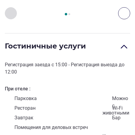
Страница
1
из
2
, Доступ и транспорт 1 :, Доступ и транспо
Назад - Доступ и транспорт
Дал
Гостиничные услуги
Регистрация заезда с
15:00
- Регистрация выезда до
12:00
При отеле
Парковка
Можно
с
Ресторан
Wi-Fi
животными
Завтрак
Бар
Помещения для деловых встреч