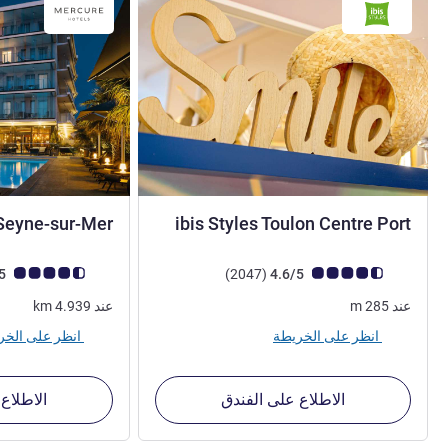
3 نجوم
Seyne-sur-Mer
ibis Styles Toulon Centre Port
ملاحظة أراء العملاء (رأي ALL)
أراء
ملاحظة أراء العملاء (رأي
4.4/5
)
(2047
4.6/5
عند
285
m
عند
4.939
km
انظر على الخريطة
انظر على الخريطة
الاطلاع على الفندق
الاطلاع