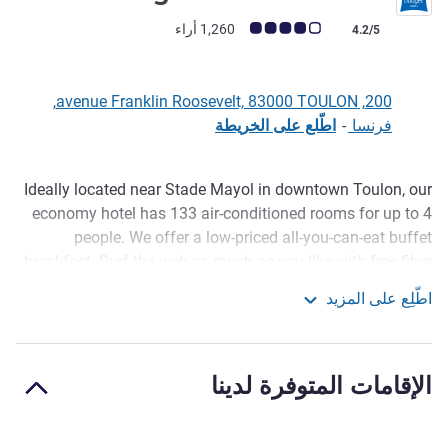
ملاحظة أراء العملاء (رأي ALL)
1,260 أراء
4.2/5
200, avenue Franklin Roosevelt, 83000 TOULON,
فرنسا
-
اطّلع على الخريطة
Ideally located near Stade Mayol in downtown Toulon, our
الوصف
economy hotel has 133 air-conditioned rooms for up to 4
people. We offer a low-priced all-you-can-eat buffet
breakfast. Surf the web as much as you like with free fiber
WIFI. The ibis budget Toulon Centre also has 2 meeting
اطّلِع على المزيد
rooms equipped for business guests.
ibis budget Toulon Centre
You'll love the relaxed Mediterranean atmosphere of the
sun-drenched port city of Toulon. Explore iconic sites from
الإقامات المتوفرة لدينا
the Rade to the Opera, and don't miss the Cours Lafayette
market for delicious treats! Our Toulon hotel is great for
getaways as it's near the ferry point for Marseille, the