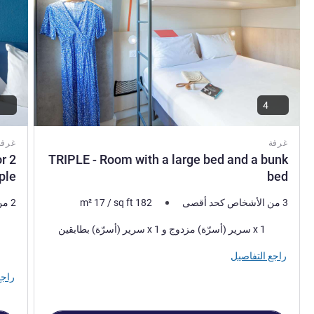
4
غرفة
غرفة
r 2
TRIPLE - Room with a large bed and a bunk
ple
bed
3 من الأشخاص كحد أقصى
182
sq ft
/
17
m²
2 من الأشخاص كحد أقصى
فرش السرير
فرش 
1 x سرير (أسرّة) مزدوج و 1 x سرير (أسرّة) بطابقين
راجع التفاصيل
راجع