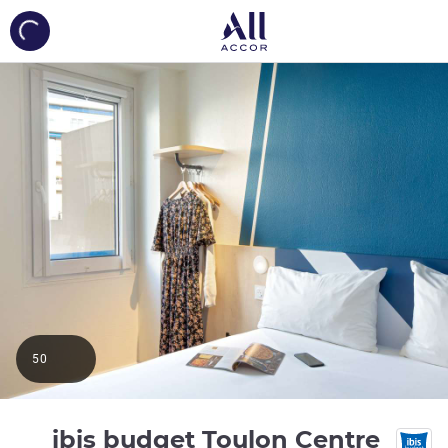
ing...
50
2 نجمة
ibis budget Toulon Centre