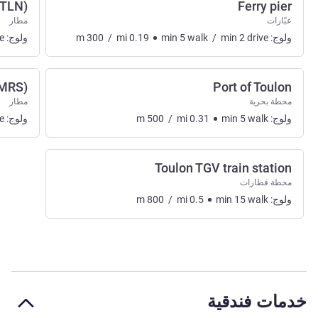
(TLN)
Ferry pier
عبّارات
مطار
ولوج:
drive
2
min
/
walk
5
min
0.19
mi
/
300
m
ولوج:
e
(MRS)
Port of Toulon
محطة بحرية
مطار
ولوج:
walk
5
min
0.31
mi
/
500
m
ولوج:
e
Toulon TGV train station
محطة قطارات
ولوج:
walk
15
min
0.5
mi
/
800
m
خدمات فندقية