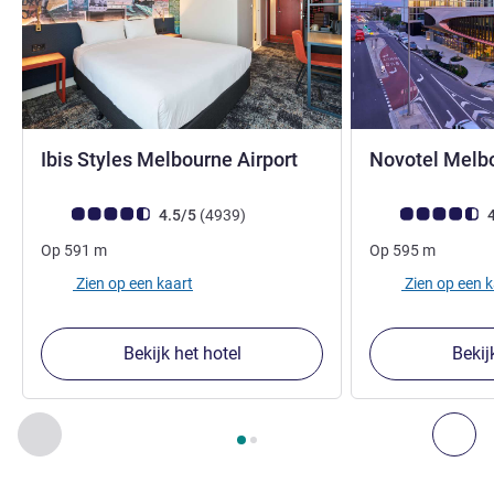
4 sterren
Ibis Styles Melbourne Airport
Novotel Melbo
Avis-klantbeoordeling (ALL beoordeling)
beoordelingen
Avis-klantbeoorde
4.5/5
(4939
)
4
Op
591
m
Op
595
m
Zien op een kaart
Zien op een 
Bekijk het hotel
Bekij
Pagina
1
van
2
, Onze andere etablissementen in de buurt 1 :,
Vorige - Onze andere etablissementen in de buurt
Vol