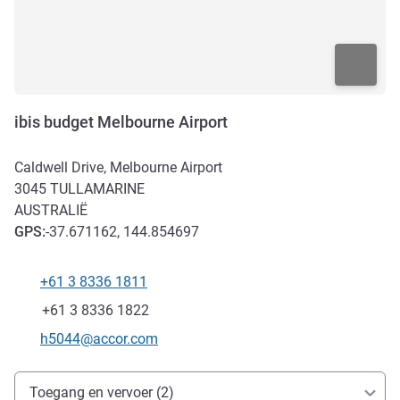
ibis budget Melbourne Airport
Caldwell Drive, Melbourne Airport
3045
TULLAMARINE
AUSTRALIË
GPS
:
-37.671162, 144.854697
+61 3 8336 1811
Telefoon
Fax
+61 3 8336 1822
E-mailadres voor contact
h5044@accor.com
Toegang en transport
Toegang en vervoer (2)