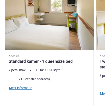
KAMER
KA
Standard kamer - 1 queensize bed
Tw
st
2 pers. max
15
m²
/
161
sq ft
3 p
Beddengoed
1 x Queensize bed(den)
Bed
Meer informatie
Mee