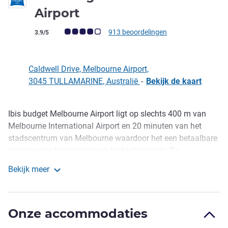
3 sterren
Airport
Avis-klantbeoordeling (ALL beoordeling)
913 beoordelingen
3.9/5
Caldwell Drive, Melbourne Airport,
3045 TULLAMARINE, Australië
-
Bekijk de kaart
Ibis budget Melbourne Airport ligt op slechts 400 m van
Omschrijving
Melbourne International Airport en 20 minuten van het
stadscentrum van Melbourne waardoor het een betaalbare
optie is voor tussenstops en budgetreizigers. De
incheckkiosk maakt inchecken eenvoudig. Elke kamer
Bekijk meer
beschikt over een flatscreen-TV en WiFi tegen vergoeding,
ibis budget Melbourne Airport
internetkiosk aanwezig.
Het ibis budget Melbourne Airport ligt op slechts 400 m
Onze accommodaties
van Melbourne Airport en op loopafstand van beide