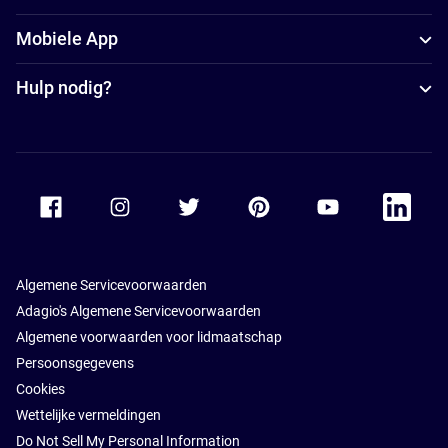
Mobiele App
Hulp nodig?
Accor Facebook
Accor Instagram
Accor Twitter
Accor Pinterest
Accor Youtube
Accor Li
Algemene Servicevoorwaarden
Adagio's Algemene Servicevoorwaarden
Algemene voorwaarden voor lidmaatschap
Persoonsgegevens
Cookies
Wettelijke vermeldingen
Do Not Sell My Personal Information