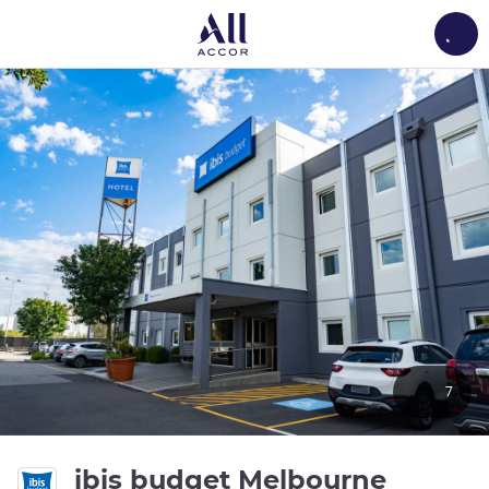
Load
7
ibis budget Melbourne