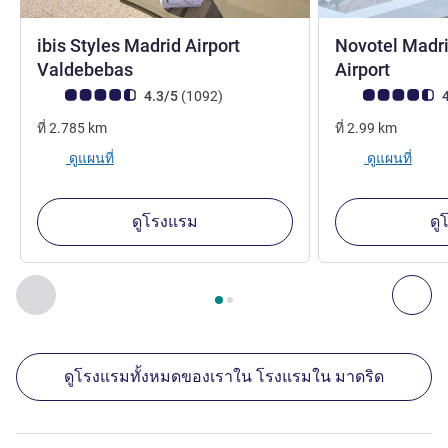
ibis Styles Madrid Airport
Novotel Madri
3 ดาว
4 ดาว
Valdebebas
Airport
คะแนนความคิดเห็นจากแขก (เรทติ้งบน ALL)
รีวิว รายการ
คะแนนความคิดเห็
4.3/5
(1092
)
4
ที่
2.785
km
ที่
2.99
km
ดูแผนที่
ดูแผนที่
ดูโรงแรม
ดู
หน้า
1
จาก
2
, สถานประกอบการอื่นของเราที่อยู่ใกล้เคียง 1 :, ส
ก่อนหน้า - สถานประกอบการอื่นของเราที่อยู่ใกล้เคียง
ถัด
ดูโรงแรมทั้งหมดของเราใน โรงแรมใน มาดริด