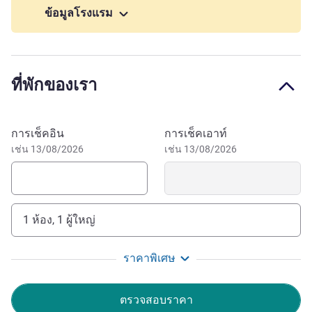
Have a pet? You can walk through the nearby Juan Carlos I
ข้อมูลโรงแรม
Park or Capricho Park. Poor weather? Shopping at the CC
Plenilunio or CC Campo de las Naciones are ideal options
(Bus stop 2 minutes away) Plaza Mayor de Barajas is less
than a 5-min. walk away. Along the way, Avenida General &
ที่พักของเรา
Avenida de Logroño offer a variety of local shops, banks,
pharmacies, post offices, supermarkets, laundromats, etc.
จองโรงแรมนี้
We recommend seeing downtown Madrid. By metro, you
การเช็คอิน
การเช็คเอาท์
can walk through Habsburg Madrid, visit great museums,
เช่น 13/08/2026
เช่น 13/08/2026
watch the sunset from the Temple of Debod, or go to the
theatre or shopping on Gran Vía.
Need rest from a long flight? Long day of work and
1 ห้อง, 1 ผู้ใหญ่
meetings? At Ibis Barajas, we focus on taking care of you
and make sure you will want to stay with us again. Relax
ราคาพิเศษ
and enjoy, here we are.
Javier Delucas ฝ่ายบริหารโรงแรม
ตรวจสอบราคา