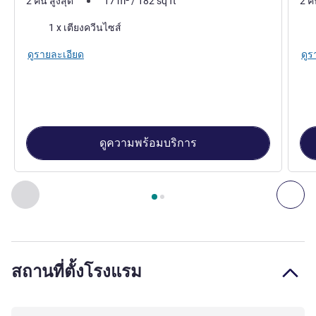
2 คน สูงสุด
17
m²
/
182
sq ft
2 ค
เครื่องนอน
เคร
1 x เตียงควีนไซส์
ดูรายละเอียด
ดูร
ดูความพร้อมบริการ
หน้า
1
จาก
2
, ห้องพัก 1 : Superior room with double Sweet Bed
ก่อนหน้า - ห้องพัก
ถัดไ
สถานที่ตั้งโรงแรม