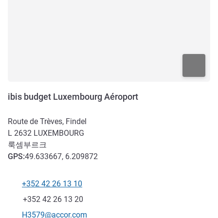
ibis budget Luxembourg Aéroport
Route de Trèves, Findel
L 2632
LUXEMBOURG
룩셈부르크
GPS
:
49.633667, 6.209872
+352 42 26 13 10
전화
팩스
+352 42 26 13 20
E-mail
H3579@accor.com