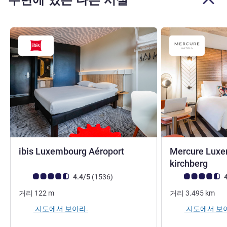
3.5성
ibis Luxembourg Aéroport
Mercure Luxe
4성
kirchberg
고객 평점 (ALL 평가)
리뷰
고객 평점 (ALL 평
4.4/5
(1536
)
4
거리
122
m
거리
3.495
km
지도에서 보아라.
지도에서 보