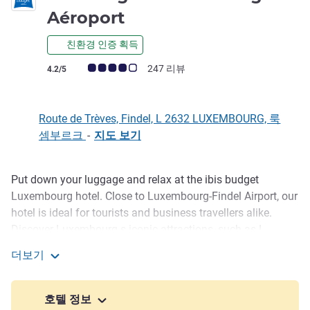
2.5성
Aéroport
친환경 인증 획득
고객 평점 (ALL 평가)
247 리뷰
4.2/5
Route de Trèves, Findel, L 2632 LUXEMBOURG, 룩
셈부르크
-
지도 보기
Put down your luggage and relax at the ibis budget
호텔설명
Luxembourg hotel. Close to Luxembourg-Findel Airport, our
hotel is ideal for tourists and business travellers alike.
Discover Luxembourg s iconic attractions, such as L
uxexpo and Kirchberg, the European quarter or luxembourg
더보기
s famous Grand Theatre. Our budget hotel offers you both
ibis budget Luxembourg Aéroport
comfort and quality of service that will make you feel at
home.
호텔 정보