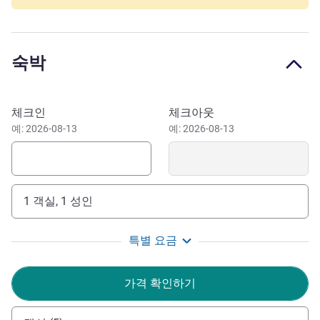
Discover the city's iconic museums, marvel at artworks in
the National Museum of Natural History or the Casino-
Luxembourg Contemporary Art Forum. Visit Casemates du
숙박
Bock, a must-see attraction. Findel Airport is easily
accessible from our hotel, which is near many restaurants
and shops where you can discover local specialties. The
이 호텔 예약하기
체크인
체크아웃
hotel is a 20-minute drive from the center of the capital.
예: 2026-08-13
예: 2026-08-13
Our hotel is located right next to Luxembourg airport. The
Grand Ducal de Luxembourg golf club is located just a few
yards away. By car, reach the A1 highway in just a few
minutes to visit the city and its surroundings.
1 객실, 1 성인
Ibis budget Luxembourg Airport is near Luxembourg
특별 요금
Airport, making it the ideal starting point for your trip. Stay
one night before your flight, and visit Luxembourg City if
가격 확인하기
you have time!
Christophe Vantyghem 호텔 관리