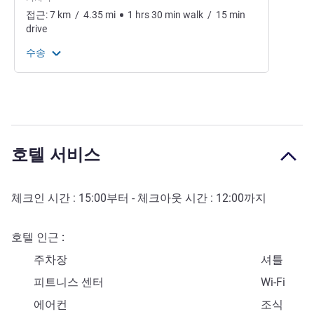
접근:
7
km
/
4.35
mi
1
hrs
30
min
walk
/
15
min
drive
수송
호텔 서비스
체크인 시간 :
15:00
부터 - 체크아웃 시간 :
12:00
까지
호텔 인근
주차장
셔틀
피트니스 센터
Wi-Fi
에어컨
조식