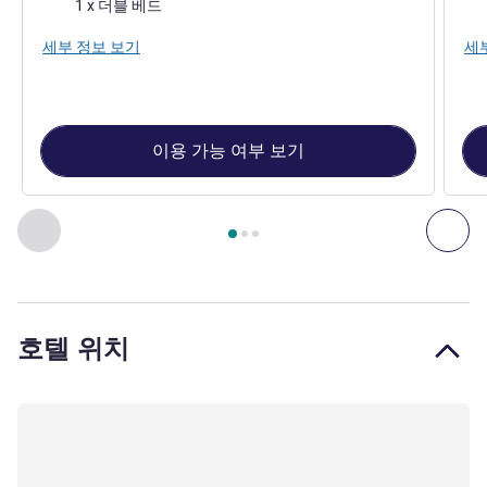
침구
침
1 x 더블 베드
세부 정보 보기
세
이용 가능 여부 보기
3
/
1
페이지
, 객실 1 : Standard room , 객실 2 : Standard Room wi
이전 - 객실
다음
호텔 위치