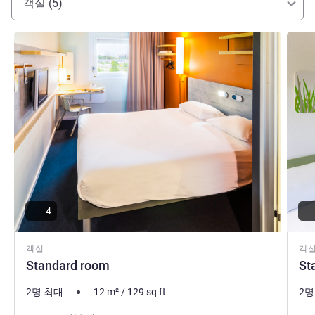
객실 (5)
세부 정보 보기
세부 
4
객실
객
Standard room
St
2명 최대
12
m²
/
129
sq ft
2명